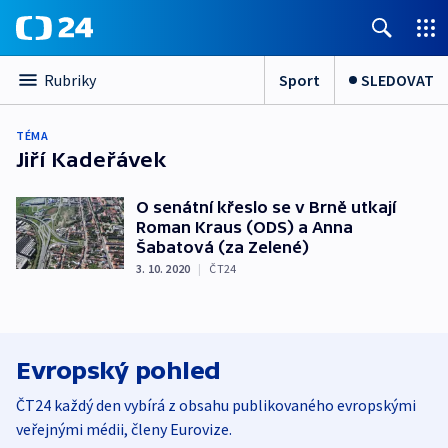
Sport
SLEDOVAT
Rubriky
TÉMA
Jiří Kadeřávek
O senátní křeslo se v Brně utkají
Roman Kraus (ODS) a Anna
Šabatová (za Zelené)
3. 10. 2020
|
ČT24
Evropský pohled
ČT24 každý den vybírá z obsahu publikovaného evropskými
veřejnými médii, členy Eurovize.