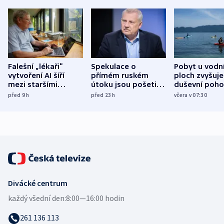
Falešní „lékaři“
Spekulace o
Pobyt u vodn
vytvoření AI šíří
přímém ruském
ploch zvyšuje
mezi staršími
útoku jsou pošetilé,
duševní poho
Poláky nebezpečné
míní estonský
ukázala
před 9
h
před 23
h
včera v 07:30
zdravotní rady
bezpečnostní
mezinárodní 
expert
Divácké centrum
každý všední den:
8:00—16:00 hodin
261 136 113