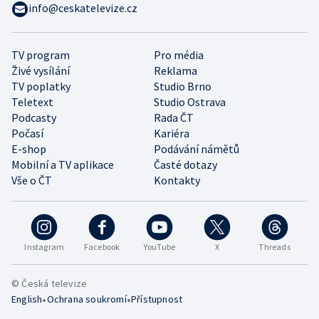
info@ceskatelevize.cz
TV program
Pro média
Živé vysílání
Reklama
TV poplatky
Studio Brno
Teletext
Studio Ostrava
Podcasty
Rada ČT
Počasí
Kariéra
E-shop
Podávání námětů
Mobilní a TV aplikace
Časté dotazy
Vše o ČT
Kontakty
Instagram
Facebook
YouTube
X
Threads
© Česká televize
•
•
English
Ochrana soukromí
Přístupnost