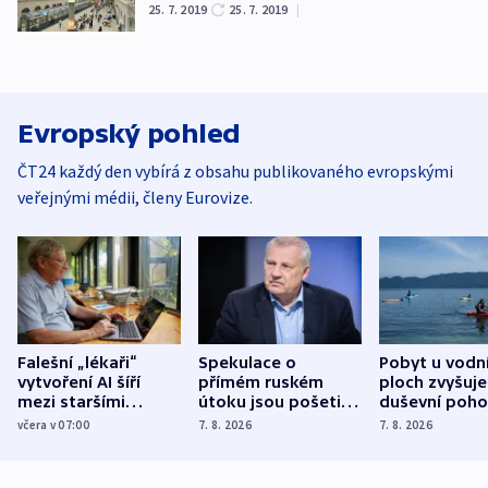
25. 7. 2019
25. 7. 2019
|
Evropský pohled
ČT24 každý den vybírá z obsahu publikovaného evropskými
veřejnými médii, členy Eurovize.
Falešní „lékaři“
Spekulace o
Pobyt u vodn
vytvoření AI šíří
přímém ruském
ploch zvyšuje
mezi staršími
útoku jsou pošetilé,
duševní poho
Poláky nebezpečné
míní estonský
ukázala
včera v 07:00
7. 8. 2026
7. 8. 2026
zdravotní rady
bezpečnostní
mezinárodní 
expert