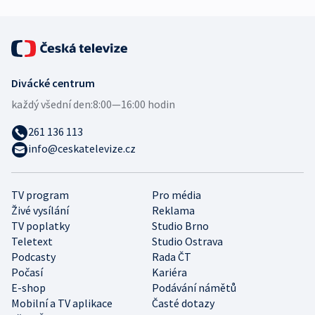
Divácké centrum
každý všední den:
8:00—16:00 hodin
261 136 113
info@ceskatelevize.cz
TV program
Pro média
Živé vysílání
Reklama
TV poplatky
Studio Brno
Teletext
Studio Ostrava
Podcasty
Rada ČT
Počasí
Kariéra
E-shop
Podávání námětů
Mobilní a TV aplikace
Časté dotazy