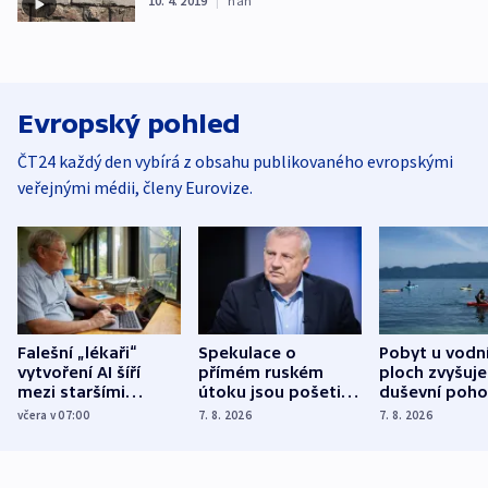
10. 4. 2019
|
han
Evropský pohled
ČT24 každý den vybírá z obsahu publikovaného evropskými
veřejnými médii, členy Eurovize.
Falešní „lékaři“
Spekulace o
Pobyt u vodn
vytvoření AI šíří
přímém ruském
ploch zvyšuje
mezi staršími
útoku jsou pošetilé,
duševní poho
Poláky nebezpečné
míní estonský
ukázala
včera v 07:00
7. 8. 2026
7. 8. 2026
zdravotní rady
bezpečnostní
mezinárodní 
expert