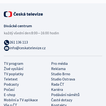
Divácké centrum
každý všední den:
8:00—16:00 hodin
261 136 113
info@ceskatelevize.cz
TV program
Pro média
Živé vysílání
Reklama
TV poplatky
Studio Brno
Teletext
Studio Ostrava
Podcasty
Rada ČT
Počasí
Kariéra
E-shop
Podávání námětů
Mobilní a TV aplikace
Časté dotazy
Vše o ČT
Kontakty