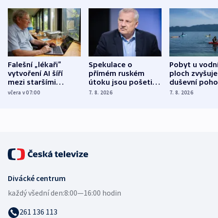
Falešní „lékaři“
Spekulace o
Pobyt u vodn
vytvoření AI šíří
přímém ruském
ploch zvyšuje
mezi staršími
útoku jsou pošetilé,
duševní poho
Poláky nebezpečné
míní estonský
ukázala
včera v 07:00
7. 8. 2026
7. 8. 2026
zdravotní rady
bezpečnostní
mezinárodní 
expert
Divácké centrum
každý všední den:
8:00—16:00 hodin
261 136 113