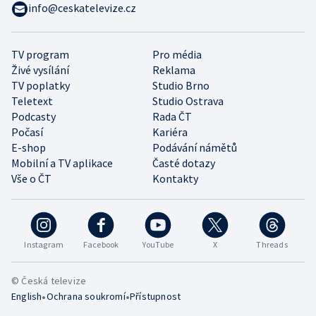
info@ceskatelevize.cz
TV program
Pro média
Živé vysílání
Reklama
TV poplatky
Studio Brno
Teletext
Studio Ostrava
Podcasty
Rada ČT
Počasí
Kariéra
E-shop
Podávání námětů
Mobilní a TV aplikace
Časté dotazy
Vše o ČT
Kontakty
Instagram
Facebook
YouTube
X
Threads
© Česká televize
•
•
English
Ochrana soukromí
Přístupnost