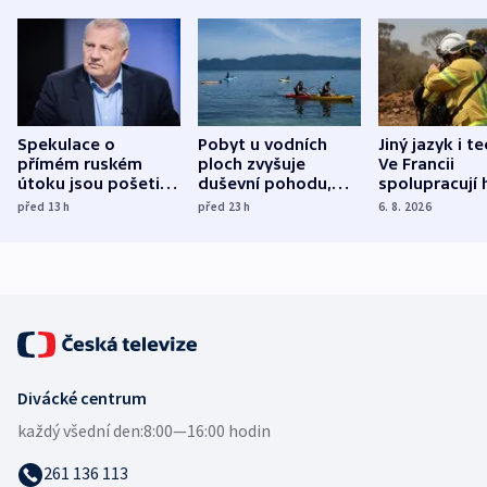
Spekulace o
Pobyt u vodních
Jiný jazyk i t
přímém ruském
ploch zvyšuje
Ve Francii
útoku jsou pošetilé,
duševní pohodu,
spolupracují h
míní estonský
ukázala
různých zemí
před 13
h
před 23
h
6. 8. 2026
bezpečnostní
mezinárodní studie
expert
Divácké centrum
každý všední den:
8:00—16:00 hodin
261 136 113