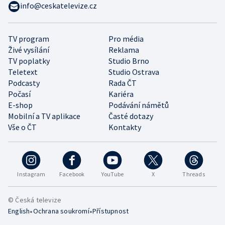
info@ceskatelevize.cz
TV program
Pro média
Živé vysílání
Reklama
TV poplatky
Studio Brno
Teletext
Studio Ostrava
Podcasty
Rada ČT
Počasí
Kariéra
E-shop
Podávání námětů
Mobilní a TV aplikace
Časté dotazy
Vše o ČT
Kontakty
Instagram
Facebook
YouTube
X
Threads
© Česká televize
•
•
English
Ochrana soukromí
Přístupnost