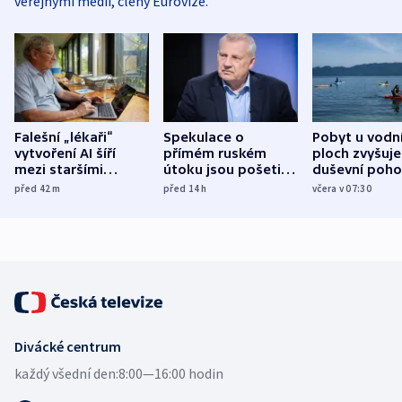
veřejnými médii, členy Eurovize.
Falešní „lékaři“
Spekulace o
Pobyt u vodn
vytvoření AI šíří
přímém ruském
ploch zvyšuje
mezi staršími
útoku jsou pošetilé,
duševní poho
Poláky nebezpečné
míní estonský
ukázala
před 42
m
před 14
h
včera v 07:30
zdravotní rady
bezpečnostní
mezinárodní 
expert
Divácké centrum
každý všední den:
8:00—16:00 hodin