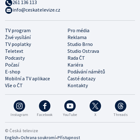
261 136 113
info@ceskatelevize.cz
TV program
Pro média
Živé vysílání
Reklama
TV poplatky
Studio Brno
Teletext
Studio Ostrava
Podcasty
Rada ČT
Počasí
Kariéra
E-shop
Podávání námětů
Mobilní a TV aplikace
Časté dotazy
Vše o ČT
Kontakty
Instagram
Facebook
YouTube
X
Threads
© Česká televize
•
•
English
Ochrana soukromí
Přístupnost