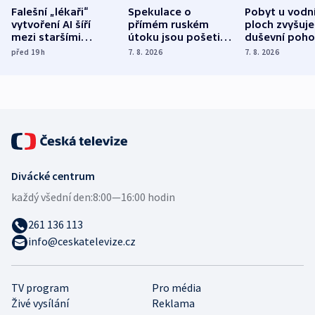
Falešní „lékaři“
Spekulace o
Pobyt u vodn
vytvoření AI šíří
přímém ruském
ploch zvyšuje
mezi staršími
útoku jsou pošetilé,
duševní poho
Poláky nebezpečné
míní estonský
ukázala
před 19
h
7. 8. 2026
7. 8. 2026
zdravotní rady
bezpečnostní
mezinárodní 
expert
Divácké centrum
každý všední den:
8:00—16:00 hodin
261 136 113
info@ceskatelevize.cz
TV program
Pro média
Živé vysílání
Reklama