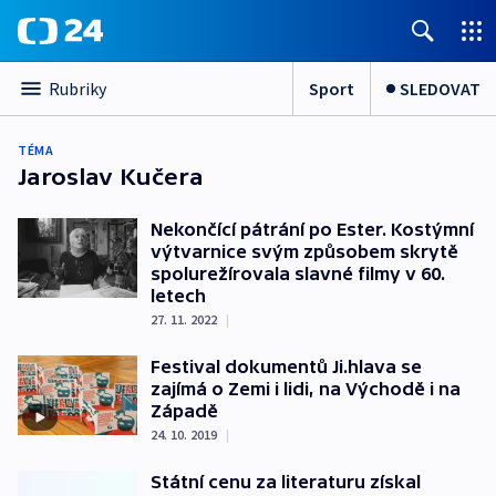
Sport
SLEDOVAT
Rubriky
TÉMA
Jaroslav Kučera
Nekončící pátrání po Ester. Kostýmní
výtvarnice svým způsobem skrytě
spolurežírovala slavné filmy v 60.
letech
27. 11. 2022
|
Festival dokumentů Ji.hlava se
zajímá o Zemi i lidi, na Východě i na
Západě
24. 10. 2019
|
Státní cenu za literaturu získal