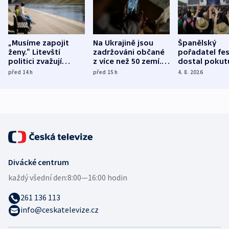
„Musíme zapojit
Na Ukrajině jsou
Španělský
ženy.“ Litevští
zadržováni občané
pořadatel fes
politici zvažují
z více než 50 zemí.
dostal pokut
dohodu o
Bojovali na straně
nekalé prakti
před 14
h
před 15
h
4. 8. 2026
demografii
Ruska
Divácké centrum
každý všední den:
8:00—16:00 hodin
261 136 113
info@ceskatelevize.cz