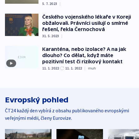
5. 7. 2023
|
Českého vojenského lékaře v Koreji
obžalovali. Právníci usilují o smírné
řešení, řekla Černochová
31. 5. 2023
|
Karanténa, nebo izolace? A na jak
dlouho? Co dělat, když máte
pozitivní test či rizikový kontakt
11. 1. 2022
11. 1. 2022
|
muh
Evropský pohled
ČT24 každý den vybírá z obsahu publikovaného evropskými
veřejnými médii, členy Eurovize.