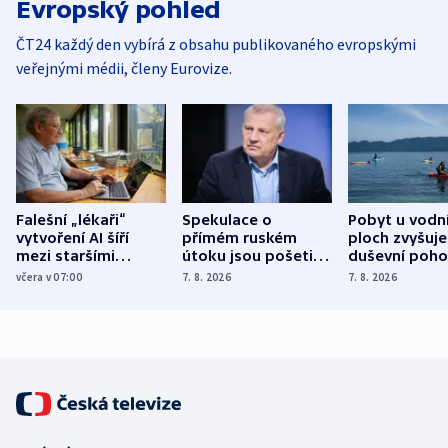
Evropský pohled
ČT24 každý den vybírá z obsahu publikovaného evropskými
veřejnými médii, členy Eurovize.
Falešní „lékaři“
Spekulace o
Pobyt u vodn
vytvoření AI šíří
přímém ruském
ploch zvyšuje
mezi staršími
útoku jsou pošetilé,
duševní poho
Poláky nebezpečné
míní estonský
ukázala
včera v 07:00
7. 8. 2026
7. 8. 2026
zdravotní rady
bezpečnostní
mezinárodní 
expert