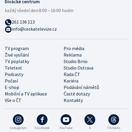
Divácké centrum
každý všední den:
8:00—16:00 hodin
261 136 113
info@ceskatelevize.cz
TV program
Pro média
Živé vysílání
Reklama
TV poplatky
Studio Brno
Teletext
Studio Ostrava
Podcasty
Rada ČT
Počasí
Kariéra
E-shop
Podávání námětů
Mobilní a TV aplikace
Časté dotazy
Vše o ČT
Kontakty
Instagram
Facebook
YouTube
X
Threads