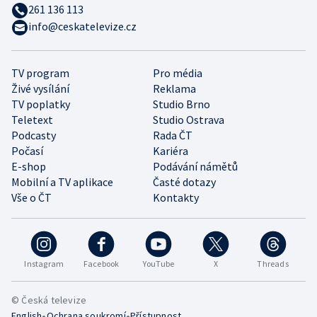
261 136 113
info@ceskatelevize.cz
TV program
Pro média
Živé vysílání
Reklama
TV poplatky
Studio Brno
Teletext
Studio Ostrava
Podcasty
Rada ČT
Počasí
Kariéra
E-shop
Podávání námětů
Mobilní a TV aplikace
Časté dotazy
Vše o ČT
Kontakty
Instagram
Facebook
YouTube
X
Threads
© Česká televize
•
•
English
Ochrana soukromí
Přístupnost