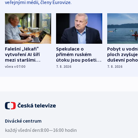
veřejnými médii, členy Eurovize.
Falešní „lékaři“
Spekulace o
Pobyt u vodn
vytvoření AI šíří
přímém ruském
ploch zvyšuje
mezi staršími
útoku jsou pošetilé,
duševní poho
Poláky nebezpečné
míní estonský
ukázala
včera v 07:00
7. 8. 2026
7. 8. 2026
zdravotní rady
bezpečnostní
mezinárodní 
expert
Divácké centrum
každý všední den:
8:00—16:00 hodin