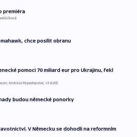
o premiéra
Sedláčková
mahawk, chce posílit obranu
necké pomoci 70 miliard eur pro Ukrajinu, řekl
hwan
,
Andreas Papadopulos
, +2 další
anady budou německé ponorky
avotnictví. V Německu se dohodli na reformním