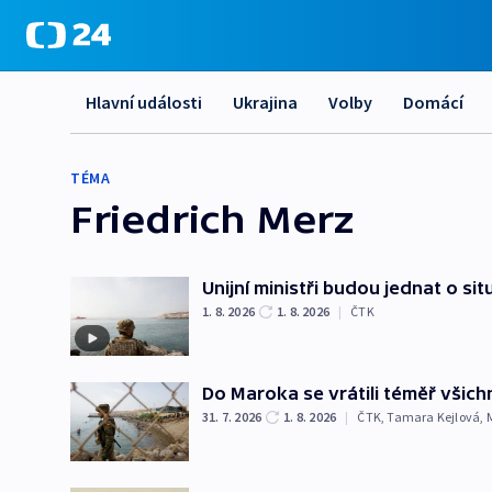
Hlavní události
Ukrajina
Volby
Domácí
TÉMA
Friedrich Merz
Unijní ministři budou jednat o sit
1. 8. 2026
1. 8. 2026
|
ČTK
Do Maroka se vrátili téměř všichn
31. 7. 2026
1. 8. 2026
|
ČTK
,
Tamara Kejlová
,