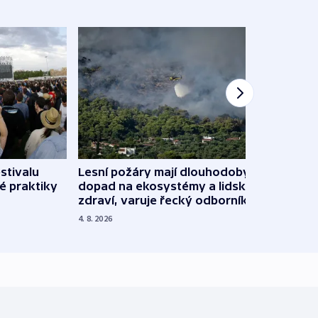
stivalu
Lesní požáry mají dlouhodobý
Ukraj
é praktiky
dopad na ekosystémy a lidské
Franc
zdraví, varuje řecký odborník
požá
4. 8. 2026
3. 8. 20