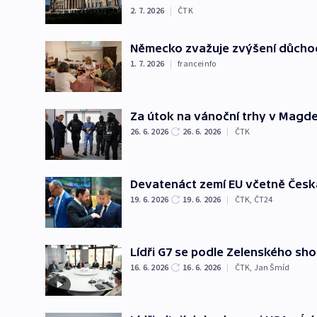
2. 7. 2026
|
ČTK
Německo zvažuje zvýšení důchod
1. 7. 2026
|
franceinfo
Za útok na vánoční trhy v Magde
26. 6. 2026
26. 6. 2026
|
ČTK
Devatenáct zemí EU včetně Česka 
19. 6. 2026
19. 6. 2026
|
ČTK
,
ČT24
Lídři G7 se podle Zelenského sho
16. 6. 2026
16. 6. 2026
|
ČTK
,
Jan Šmíd