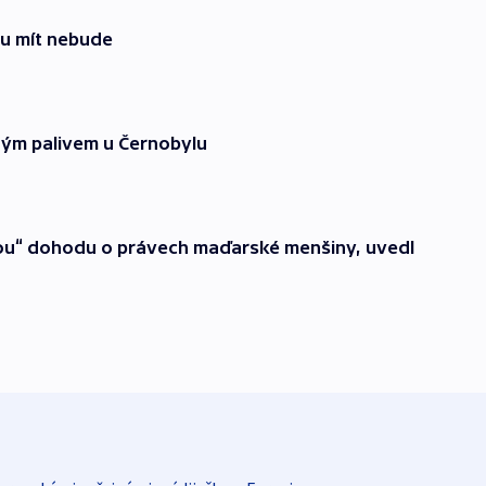
u mít nebude
ným palivem u Černobylu
kou“ dohodu o právech maďarské menšiny, uvedl