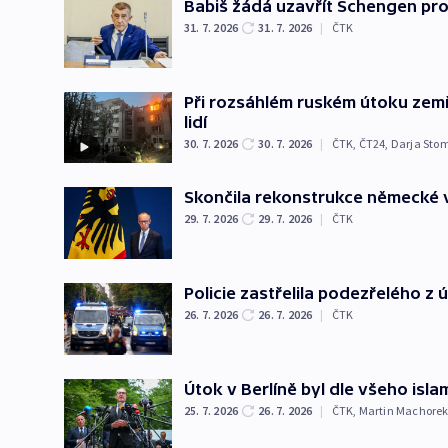
Babiš žádá uzavřít Schengen pro
31. 7. 2026
31. 7. 2026
|
ČTK
Při rozsáhlém ruském útoku zemř
lidí
30. 7. 2026
30. 7. 2026
|
ČTK
,
ČT24
,
Darja Sto
Skončila rekonstrukce německé vl
29. 7. 2026
29. 7. 2026
|
ČTK
Policie zastřelila podezřelého z 
26. 7. 2026
26. 7. 2026
|
ČTK
Útok v Berlíně byl dle všeho isla
25. 7. 2026
26. 7. 2026
|
ČTK
,
Martin Machore