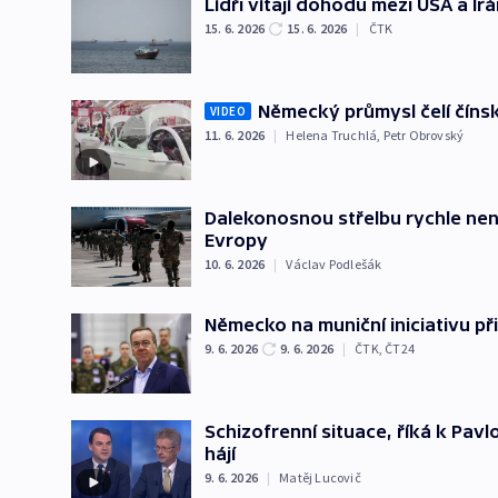
Lídři vítají dohodu mezi USA a Í
15. 6. 2026
15. 6. 2026
|
ČTK
Německý průmysl čelí číns
VIDEO
11. 6. 2026
|
Helena Truchlá
,
Petr Obrovský
Dalekonosnou střelbu rychle nen
Evropy
10. 6. 2026
|
Václav Podlešák
Německo na muniční iniciativu přis
9. 6. 2026
9. 6. 2026
|
ČTK
,
ČT24
Schizofrenní situace, říká k Pav
hájí
9. 6. 2026
|
Matěj Lucovič