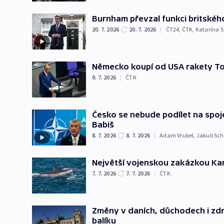
Burnham převzal funkci britskéh
20. 7. 2026
20. 7. 2026
|
ČT24
,
ČTK
,
Katarína 
Německo koupí od USA rakety To
9. 7. 2026
|
ČTK
Česko se nebude podílet na spoje
Babiš
8. 7. 2026
8. 7. 2026
|
Adam Vrubel
,
Jakub Sc
Největší vojenskou zakázkou K
7. 7. 2026
7. 7. 2026
|
ČTK
Změny v daních, důchodech i zdr
balíku