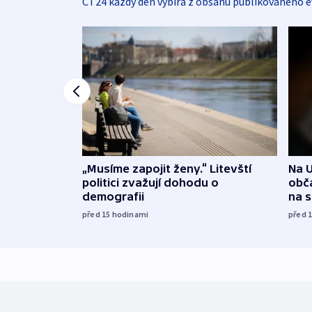
ČT24 každý den vybírá z obsahu publikovaného e
„Musíme zapojit ženy.“ Litevští
Na U
politici zvažují dohodu o
obča
demografii
na 
před 15
hodinami
před 