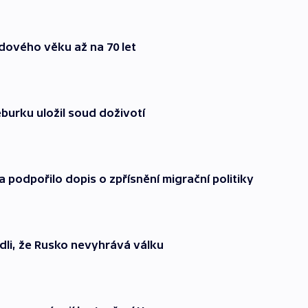
ového věku až na 70 let
burku uložil soud doživotí
podpořilo dopis o zpřísnění migrační politiky
dli, že Rusko nevyhrává válku