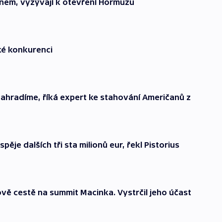
ránem, vyzývají k otevření Hormuzu
ké konkurenci
ahradíme, říká expert ke stahování Američanů z
pěje dalších tři sta milionů eur, řekl Pistorius
lově cestě na summit Macinka. Vystrčil jeho účast