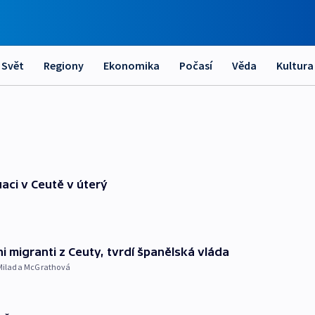
Svět
Regiony
Ekonomika
Počasí
Věda
Kultura
uaci v Ceutě v úterý
i migranti z Ceuty, tvrdí španělská vláda
Milada McGrathová