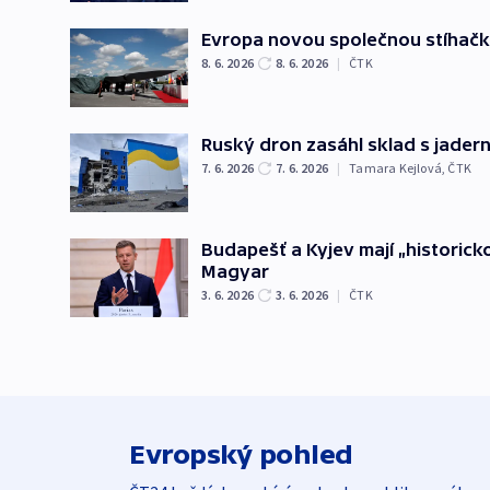
Evropa novou společnou stíhačk
8. 6. 2026
8. 6. 2026
|
ČTK
Ruský dron zasáhl sklad s jader
7. 6. 2026
7. 6. 2026
|
Tamara Kejlová
,
ČTK
Budapešť a Kyjev mají „historic
Magyar
3. 6. 2026
3. 6. 2026
|
ČTK
Evropský pohled