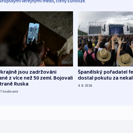
vropskými veřejnými médii, členy Eurovize.
Španělský pořadatel fe
krajině jsou zadržováni
dostal pokutu za nekal
né z více než 50 zemí. Bojovali
straně Ruska
4. 8. 2026
17
hodinami