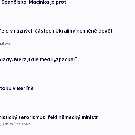
 Španělsko. Macinka je proti
elo v různých částech Ukrajiny nejméně devět
matová
ády. Merz ji dle médií „zpackal“
útoku v Berlíně
mistický terorismus, řekl německý ministr
k
,
Denisa Šindlerová