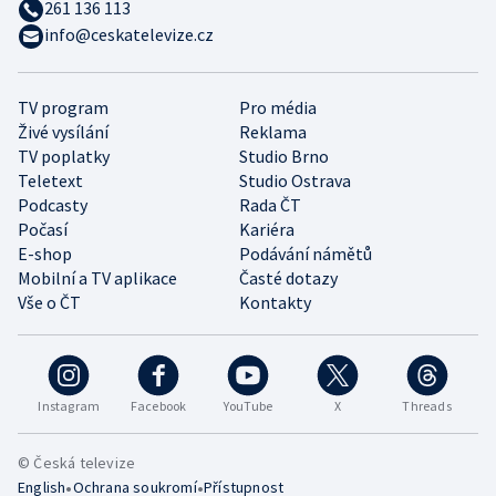
261 136 113
info@ceskatelevize.cz
TV program
Pro média
Živé vysílání
Reklama
TV poplatky
Studio Brno
Teletext
Studio Ostrava
Podcasty
Rada ČT
Počasí
Kariéra
E-shop
Podávání námětů
Mobilní a TV aplikace
Časté dotazy
Vše o ČT
Kontakty
Instagram
Facebook
YouTube
X
Threads
© Česká televize
•
•
English
Ochrana soukromí
Přístupnost