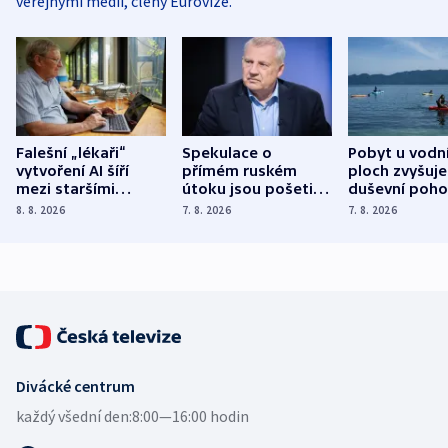
veřejnými médii, členy Eurovize.
Falešní „lékaři“
Spekulace o
Pobyt u vodn
vytvoření AI šíří
přímém ruském
ploch zvyšuje
mezi staršími
útoku jsou pošetilé,
duševní poho
Poláky nebezpečné
míní estonský
ukázala
8. 8. 2026
7. 8. 2026
7. 8. 2026
zdravotní rady
bezpečnostní
mezinárodní 
expert
Divácké centrum
každý všední den:
8:00—16:00 hodin