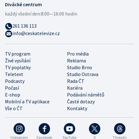
Divácké centrum
každý všední den:
8:00—16:00 hodin
261 136 113
info@ceskatelevize.cz
TV program
Pro média
Živé vysílání
Reklama
TV poplatky
Studio Brno
Teletext
Studio Ostrava
Podcasty
Rada ČT
Počasí
Kariéra
E-shop
Podávání námětů
Mobilní a TV aplikace
Časté dotazy
Vše o ČT
Kontakty
Instagram
Facebook
YouTube
X
Threads