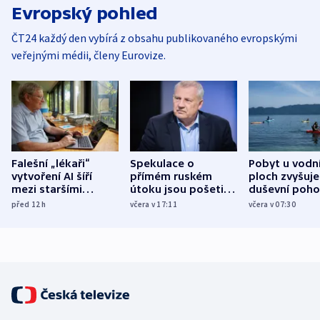
Evropský pohled
ČT24 každý den vybírá z obsahu publikovaného evropskými
veřejnými médii, členy Eurovize.
Falešní „lékaři“
Spekulace o
Pobyt u vodn
vytvoření AI šíří
přímém ruském
ploch zvyšuje
mezi staršími
útoku jsou pošetilé,
duševní poho
Poláky nebezpečné
míní estonský
ukázala
před 12
h
včera v 17:11
včera v 07:30
zdravotní rady
bezpečnostní
mezinárodní 
expert