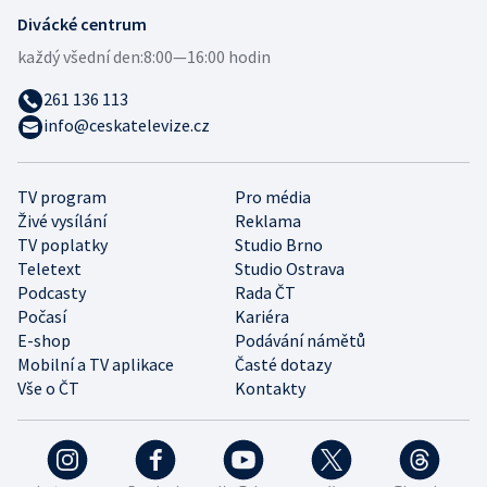
Divácké centrum
každý všední den:
8:00—16:00 hodin
261 136 113
info@ceskatelevize.cz
TV program
Pro média
Živé vysílání
Reklama
TV poplatky
Studio Brno
Teletext
Studio Ostrava
Podcasty
Rada ČT
Počasí
Kariéra
E-shop
Podávání námětů
Mobilní a TV aplikace
Časté dotazy
Vše o ČT
Kontakty