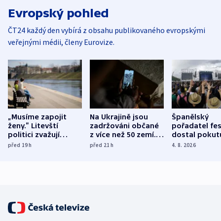
Evropský pohled
ČT24 každý den vybírá z obsahu publikovaného evropskými
veřejnými médii, členy Eurovize.
„Musíme zapojit
Na Ukrajině jsou
Španělský
ženy.“ Litevští
zadržováni občané
pořadatel fes
politici zvažují
z více než 50 zemí.
dostal pokut
dohodu o
Bojovali na straně
nekalé prakti
před 19
h
před 21
h
4. 8. 2026
demografii
Ruska