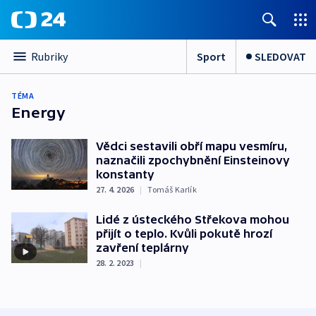
Sport
SLEDOVAT
Rubriky
TÉMA
Energy
Vědci sestavili obří mapu vesmíru,
naznačili zpochybnění Einsteinovy
konstanty
27. 4. 2026
|
Tomáš Karlík
Lidé z ústeckého Střekova mohou
přijít o teplo. Kvůli pokutě hrozí
zavření teplárny
28. 2. 2023
|