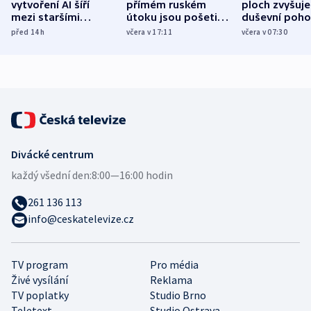
vytvoření AI šíří
přímém ruském
ploch zvyšuje
mezi staršími
útoku jsou pošetilé,
duševní poho
Poláky nebezpečné
míní estonský
ukázala
před 14
h
včera v 17:11
včera v 07:30
zdravotní rady
bezpečnostní
mezinárodní 
expert
Divácké centrum
každý všední den:
8:00—16:00 hodin
261 136 113
info@ceskatelevize.cz
TV program
Pro média
Živé vysílání
Reklama
TV poplatky
Studio Brno
Teletext
Studio Ostrava