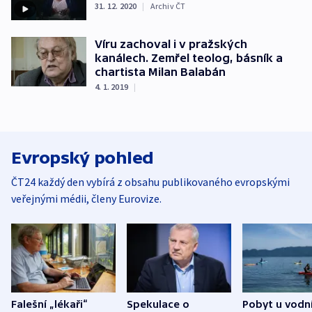
31. 12. 2020
|
Archiv ČT
Víru zachoval i v pražských
kanálech. Zemřel teolog, básník a
chartista Milan Balabán
4. 1. 2019
|
Evropský pohled
ČT24 každý den vybírá z obsahu publikovaného evropskými
veřejnými médii, členy Eurovize.
Falešní „lékaři“
Spekulace o
Pobyt u vodn