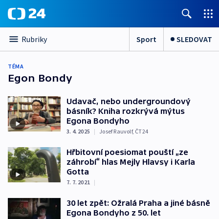
Sport
SLEDOVAT
Rubriky
TÉMA
Egon Bondy
Udavač, nebo undergroundový
básník? Kniha rozkrývá mýtus
Egona Bondyho
3. 4. 2025
|
Josef Rauvolf
,
ČT24
Hřbitovní poesiomat pouští „ze
záhrobí“ hlas Mejly Hlavsy i Karla
Gotta
7. 7. 2021
|
30 let zpět: Ožralá Praha a jiné básně
Egona Bondyho z 50. let