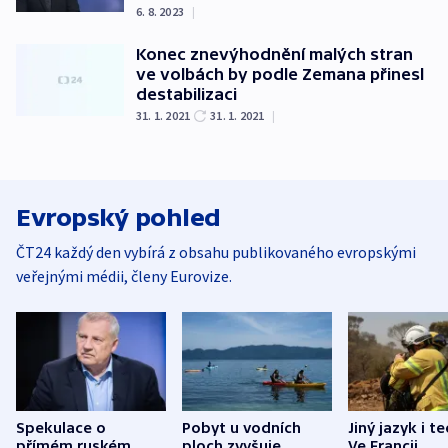
6. 8. 2023
|
Konec znevýhodnění malých stran
ve volbách by podle Zemana přinesl
destabilizaci
31. 1. 2021
31. 1. 2021
|
Evropský pohled
ČT24 každý den vybírá z obsahu publikovaného evropskými
veřejnými médii, členy Eurovize.
Spekulace o
Pobyt u vodních
Jiný jazyk i t
přímém ruském
ploch zvyšuje
Ve Francii