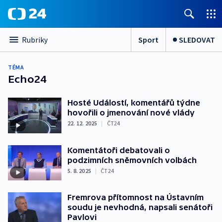
Sport
SLEDOVAT
Rubriky
TÉMA
Echo24
Hosté Událostí, komentářů týdne
hovořili o jmenování nové vlády
22. 12. 2025
|
ČT24
Komentátoři debatovali o
podzimních sněmovních volbách
5. 8. 2025
|
ČT24
Fremrova přítomnost na Ústavním
soudu je nevhodná, napsali senátoři
Pavlovi