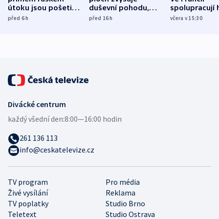
útoku jsou pošetilé,
duševní pohodu,
spolupracují h
míní estonský
ukázala
různých zemí
před 6
h
před 16
h
včera v 15:30
bezpečnostní
mezinárodní studie
expert
Divácké centrum
každý všední den:
8:00—16:00 hodin
261 136 113
info@ceskatelevize.cz
TV program
Pro média
Živé vysílání
Reklama
TV poplatky
Studio Brno
Teletext
Studio Ostrava