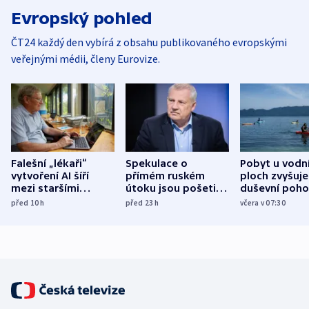
Evropský pohled
ČT24 každý den vybírá z obsahu publikovaného evropskými
veřejnými médii, členy Eurovize.
Falešní „lékaři“
Spekulace o
Pobyt u vodn
vytvoření AI šíří
přímém ruském
ploch zvyšuje
mezi staršími
útoku jsou pošetilé,
duševní poho
Poláky nebezpečné
míní estonský
ukázala
před 10
h
před 23
h
včera v 07:30
zdravotní rady
bezpečnostní
mezinárodní 
expert