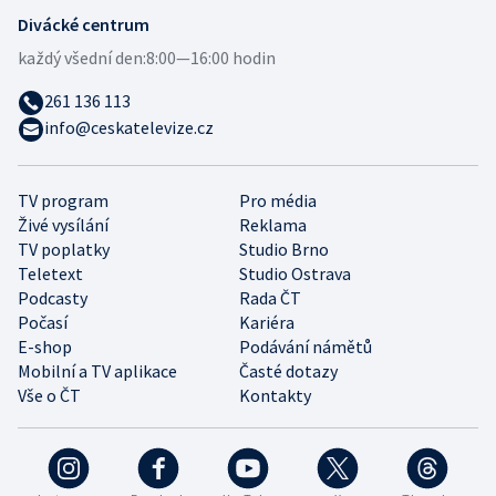
Divácké centrum
každý všední den:
8:00—16:00 hodin
261 136 113
info@ceskatelevize.cz
TV program
Pro média
Živé vysílání
Reklama
TV poplatky
Studio Brno
Teletext
Studio Ostrava
Podcasty
Rada ČT
Počasí
Kariéra
E-shop
Podávání námětů
Mobilní a TV aplikace
Časté dotazy
Vše o ČT
Kontakty