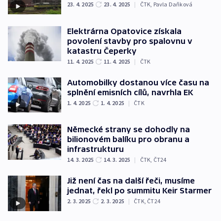
23. 4. 2025
23. 4. 2025
|
ČTK
,
Pavla Daňková
Elektrárna Opatovice získala
povolení stavby pro spalovnu v
katastru Čeperky
11. 4. 2025
11. 4. 2025
|
ČTK
Automobilky dostanou více času na
splnění emisních cílů, navrhla EK
1. 4. 2025
1. 4. 2025
|
ČTK
Německé strany se dohodly na
bilionovém balíku pro obranu a
infrastrukturu
14. 3. 2025
14. 3. 2025
|
ČTK
,
ČT24
Již není čas na další řeči, musíme
jednat, řekl po summitu Keir Starmer
2. 3. 2025
2. 3. 2025
|
ČTK
,
ČT24