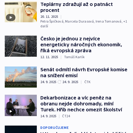
Teplárny zdražují až o patnáct
procent
20. 11. 2025
|
Petra Špičková
,
Marcela Durasová
,
Irena Tomanová
, +1
další
Česko je jednou z nejvíce
energeticky náročných ekonomik,
říká evropská zpráva
12. 11. 2025
|
Tomáš Karlík
Senát odmítl návrh Evropské komise
na snížení emisí
24. 9. 2025
24. 9. 2025
|
ČTK
Dekarbonizace a víc peněz na
obranu nejde dohromady, míní
Turek. Hřib nechce omezit školství
14. 9. 2025
|
ČT24
DOPORUČUJEME