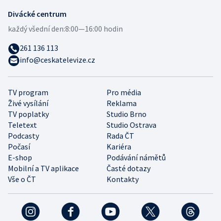
Divácké centrum
každý všední den:
8:00—16:00 hodin
261 136 113
info@ceskatelevize.cz
TV program
Pro média
Živé vysílání
Reklama
TV poplatky
Studio Brno
Teletext
Studio Ostrava
Podcasty
Rada ČT
Počasí
Kariéra
E-shop
Podávání námětů
Mobilní a TV aplikace
Časté dotazy
Vše o ČT
Kontakty