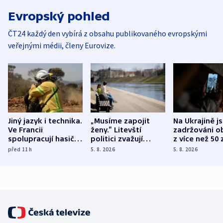
Evropský pohled
ČT24 každý den vybírá z obsahu publikovaného evropskými
veřejnými médii, členy Eurovize.
Jiný jazyk i technika.
„Musíme zapojit
Na Ukrajině j
Ve Francii
ženy.“ Litevští
zadržováni o
spolupracují hasiči z
politici zvažují
z více než 50 
různých zemí
dohodu o
Bojovali na s
před 11
h
5. 8. 2026
5. 8. 2026
demografii
Ruska