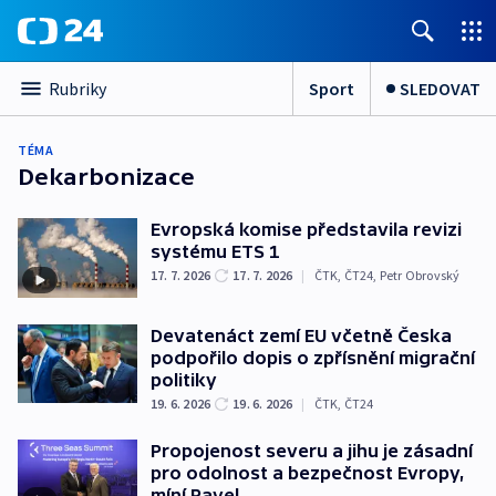
Sport
SLEDOVAT
Rubriky
TÉMA
Dekarbonizace
Evropská komise představila revizi
systému ETS 1
17. 7. 2026
17. 7. 2026
|
ČTK
,
ČT24
,
Petr Obrovský
Devatenáct zemí EU včetně Česka
podpořilo dopis o zpřísnění migrační
politiky
19. 6. 2026
19. 6. 2026
|
ČTK
,
ČT24
Propojenost severu a jihu je zásadní
pro odolnost a bezpečnost Evropy,
míní Pavel