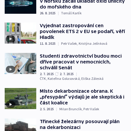
V Norsku začali ukládat oxid uhličitý
do mořského dna
26. 8. 2025
|
Tomáš Karlík
Vyjednat zastropování cen
povolenek ETS 2 v EU se podaří, věří
Hladík
11. 8. 2025
|
Petr Vašek
,
Kristýna Jelínková
Studenti zdravotnictví budou moci
dříve pracovat v nemocnicích,
schválil Senát
2. 7. 2025
2. 7. 2025
|
ČTK
,
Kateřina Golasovská
,
Eliška Záleská
Místo dekarbonizace obrana. K
„přesypání“ výdajů je ale skeptická i
část koalice
2. 5. 2025
|
Milan Brunclík
,
Petr Vašek
Třinecké železárny posouvají plán
na dekarbonizaci