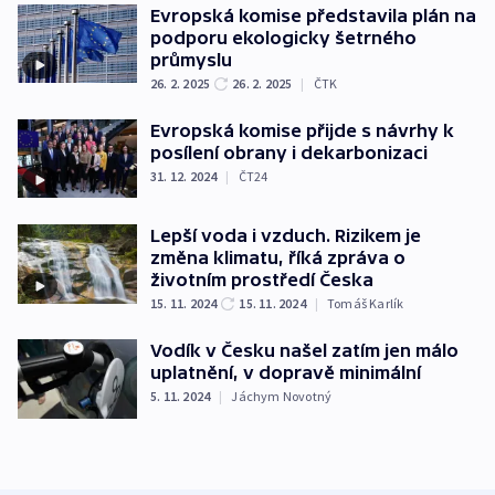
Evropská komise představila plán na
podporu ekologicky šetrného
průmyslu
26. 2. 2025
26. 2. 2025
|
ČTK
Evropská komise přijde s návrhy k
posílení obrany i dekarbonizaci
31. 12. 2024
|
ČT24
Lepší voda i vzduch. Rizikem je
změna klimatu, říká zpráva o
životním prostředí Česka
15. 11. 2024
15. 11. 2024
|
Tomáš Karlík
Vodík v Česku našel zatím jen málo
uplatnění, v dopravě minimální
5. 11. 2024
|
Jáchym Novotný