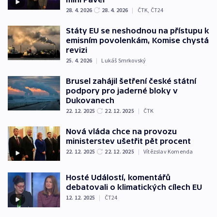
28. 4. 2026
28. 4. 2026
|
ČTK
,
ČT24
Státy EU se neshodnou na přístupu k
emisním povolenkám, Komise chystá
revizi
25. 4. 2026
|
Lukáš Smrkovský
Brusel zahájil šetření české státní
podpory pro jaderné bloky v
Dukovanech
22. 12. 2025
22. 12. 2025
|
ČTK
Nová vláda chce na provozu
ministerstev ušetřit pět procent
22. 12. 2025
22. 12. 2025
|
Vítězslav Komenda
Hosté Událostí, komentářů
debatovali o klimatických cílech EU
12. 12. 2025
|
ČT24