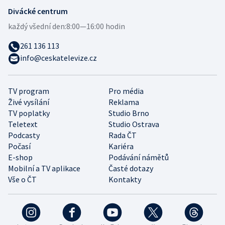
Divácké centrum
každý všední den:
8:00—16:00 hodin
261 136 113
info@ceskatelevize.cz
TV program
Pro média
Živé vysílání
Reklama
TV poplatky
Studio Brno
Teletext
Studio Ostrava
Podcasty
Rada ČT
Počasí
Kariéra
E-shop
Podávání námětů
Mobilní a TV aplikace
Časté dotazy
Vše o ČT
Kontakty