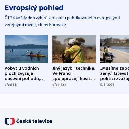
Evropský pohled
ČT24 každý den vybírá z obsahu publikovaného evropskými
veřejnými médii, členy Eurovize.
Pobyt u vodních
Jiný jazyk i technika.
„Musíme zapo
ploch zvyšuje
Ve Francii
ženy.“ Litevšt
duševní pohodu,
spolupracují hasiči z
politici zvažuj
ukázala
různých zemí
dohodu o
před 6
h
před 22
h
5. 8. 2026
mezinárodní studie
demografii