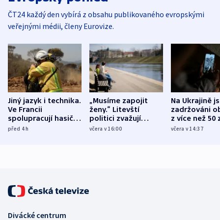
ČT24 každý den vybírá z obsahu publikovaného evropskými
veřejnými médii, členy Eurovize.
Jiný jazyk i technika.
„Musíme zapojit
Na Ukrajině j
Ve Francii
ženy.“ Litevští
zadržováni o
spolupracují hasiči z
politici zvažují
z více než 50 
různých zemí
dohodu o
Bojovali na s
před 4
h
včera v 16:00
včera v 14:37
demografii
Ruska
Divácké centrum