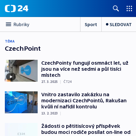
Sport
SLEDOVAT
Rubriky
TÉMA
CzechPoint
CzechPointy fungují osmnáct let, už
jsou na více než sedmi a půl tisíci
místech
27. 3. 2025
|
ČT24
Vnitro zastavilo zakázku na
modernizaci CzechPointů, Rakušan
kvůli ní nařídil kontrolu
13. 2. 2023
|
Žádosti o pětitisícový příspěvek
budou moci rodiče posílat on-line od