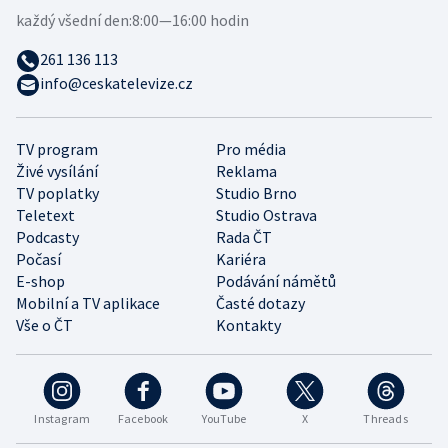
každý všední den:
8:00—16:00 hodin
261 136 113
info@ceskatelevize.cz
TV program
Pro média
Živé vysílání
Reklama
TV poplatky
Studio Brno
Teletext
Studio Ostrava
Podcasty
Rada ČT
Počasí
Kariéra
E-shop
Podávání námětů
Mobilní a TV aplikace
Časté dotazy
Vše o ČT
Kontakty
Instagram
Facebook
YouTube
X
Threads