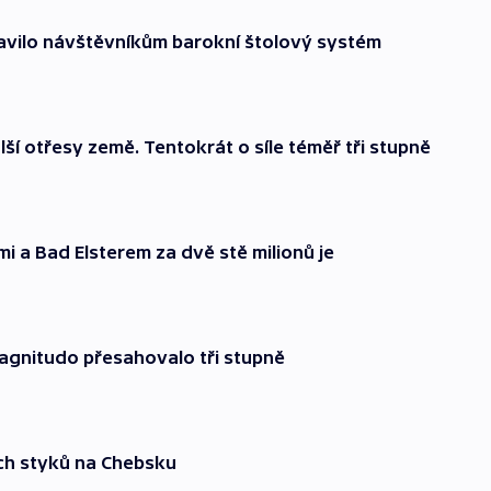
avilo návštěvníkům barokní štolový systém
í otřesy země. Tentokrát o síle téměř tři stupně
mi a Bad Elsterem za dvě stě milionů je
agnitudo přesahovalo tři stupně
ích styků na Chebsku