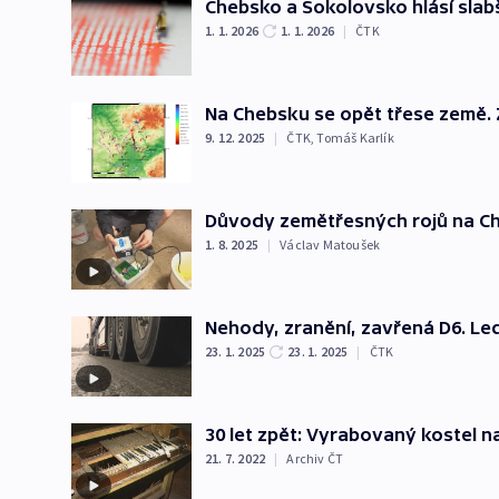
Chebsko a Sokolovsko hlásí slab
1. 1. 2026
1. 1. 2026
|
ČTK
Na Chebsku se opět třese země. Z
9. 12. 2025
|
ČTK
,
Tomáš Karlík
Důvody zemětřesných rojů na Ch
1. 8. 2025
|
Václav Matoušek
Nehody, zranění, zavřená D6. L
23. 1. 2025
23. 1. 2025
|
ČTK
30 let zpět: Vyrabovaný kostel 
21. 7. 2022
|
Archiv ČT