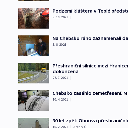
Podzemí kláštera v Teplé předst
5. 10. 2021
|
Na Chebsku ráno zaznamenali dalš
5. 8. 2021
|
Přeshraniční silnice mezi Hranice
dokončená
27. 7. 2021
|
Chebsko zasáhlo zemětřesení. M
10. 4. 2021
|
30 let zpět: Obnova přeshraničn
16. 2. 2021
|
Archiv ČT