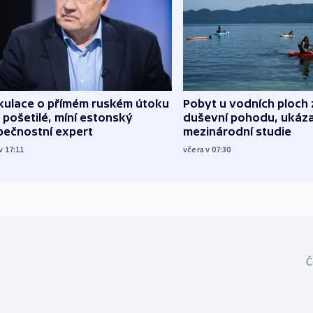
kulace o přímém ruském útoku
Pobyt u vodních ploch 
 pošetilé, míní estonský
duševní pohodu, ukáza
pečnostní expert
mezinárodní studie
v 17:11
včera v 07:30
Č