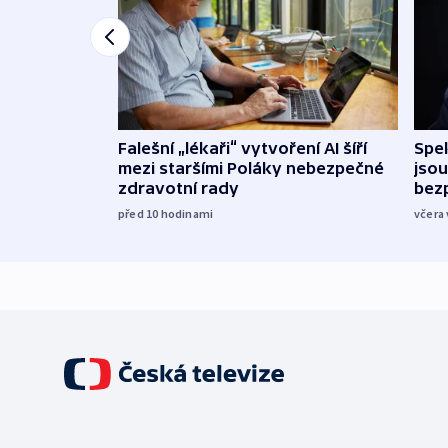
Falešní „lékaři“ vytvoření AI šíří
Spe
mezi staršími Poláky nebezpečné
jsou
zdravotní rady
bez
před 10
hodinami
včera 