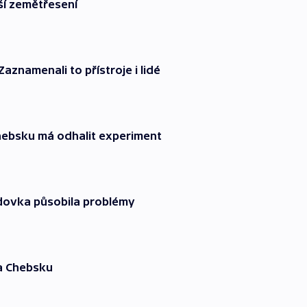
ší zemětřesení
aznamenali to přístroje i lidé
ebsku má odhalit experiment
edovka působila problémy
na Chebsku