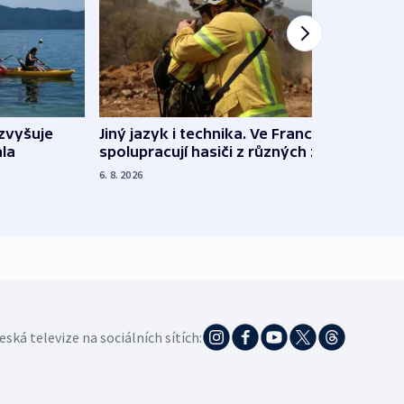
Jiný jazyk i technika. Ve Francii
zvyšuje
„Musí
spolupracují hasiči z různých zemí
la
polit
demo
6. 8. 2026
5. 8. 20
eská televize na sociálních sítích: