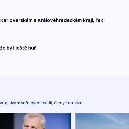
 Karlovarském a Královéhradeckém kraji, řekl
e být ještě hůř
vropskými veřejnými médii, členy Eurovize.