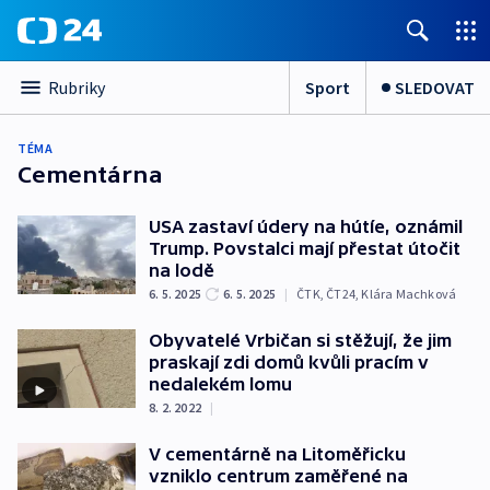
Sport
SLEDOVAT
Rubriky
TÉMA
Cementárna
USA zastaví údery na hútíe, oznámil
Trump. Povstalci mají přestat útočit
na lodě
6. 5. 2025
6. 5. 2025
|
ČTK
,
ČT24
,
Klára Machková
Obyvatelé Vrbičan si stěžují, že jim
praskají zdi domů kvůli pracím v
nedalekém lomu
8. 2. 2022
|
V cementárně na Litoměřicku
vzniklo centrum zaměřené na