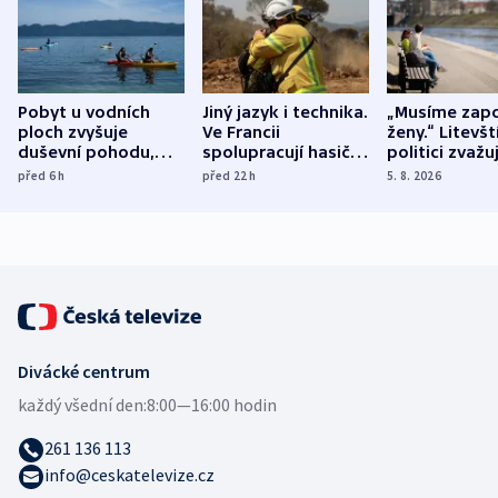
Pobyt u vodních
Jiný jazyk i technika.
„Musíme zapo
ploch zvyšuje
Ve Francii
ženy.“ Litevšt
duševní pohodu,
spolupracují hasiči z
politici zvažuj
ukázala
různých zemí
dohodu o
před 6
h
před 22
h
5. 8. 2026
mezinárodní studie
demografii
Divácké centrum
každý všední den:
8:00—16:00 hodin
261 136 113
info@ceskatelevize.cz