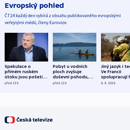
Evropský pohled
ČT24 každý den vybírá z obsahu publikovaného evropskými
veřejnými médii, členy Eurovize.
Spekulace o
Pobyt u vodních
Jiný jazyk i t
přímém ruském
ploch zvyšuje
Ve Francii
útoku jsou pošetilé,
duševní pohodu,
spolupracují h
míní estonský
ukázala
různých zemí
před 13
h
před 22
h
6. 8. 2026
bezpečnostní
mezinárodní studie
expert