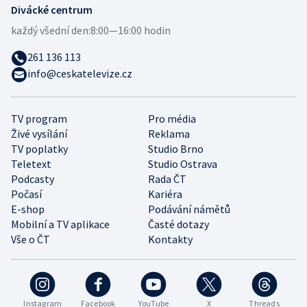
Divácké centrum
každý všední den:
8:00—16:00 hodin
261 136 113
info@ceskatelevize.cz
TV program
Pro média
Živé vysílání
Reklama
TV poplatky
Studio Brno
Teletext
Studio Ostrava
Podcasty
Rada ČT
Počasí
Kariéra
E-shop
Podávání námětů
Mobilní a TV aplikace
Časté dotazy
Vše o ČT
Kontakty
Instagram
Facebook
YouTube
X
Threads