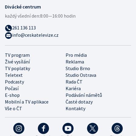
Divácké centrum
každý všední den:
8:00—16:00 hodin
261 136 113
info@ceskatelevize.cz
TV program
Pro média
Živé vysílání
Reklama
TV poplatky
Studio Brno
Teletext
Studio Ostrava
Podcasty
Rada ČT
Počasí
Kariéra
E-shop
Podávání námětů
Mobilní a TV aplikace
Časté dotazy
Vše o ČT
Kontakty