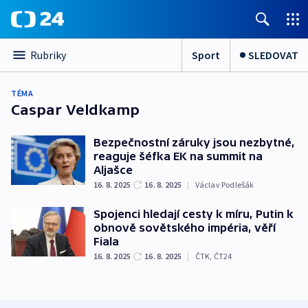
Sport
SLEDOVAT
Rubriky
TÉMA
Caspar Veldkamp
Bezpečnostní záruky jsou nezbytné,
reaguje šéfka EK na summit na
Aljašce
16. 8. 2025
16. 8. 2025
|
Václav Podlešák
Spojenci hledají cesty k míru, Putin k
obnově sovětského impéria, věří
Fiala
16. 8. 2025
16. 8. 2025
|
ČTK
,
ČT24