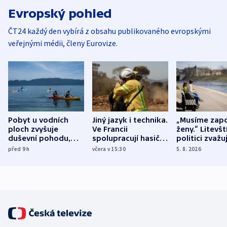
Evropský pohled
ČT24 každý den vybírá z obsahu publikovaného evropskými
veřejnými médii, členy Eurovize.
Pobyt u vodních
Jiný jazyk i technika.
„Musíme zapo
ploch zvyšuje
Ve Francii
ženy.“ Litevšt
duševní pohodu,
spolupracují hasiči z
politici zvažuj
ukázala
různých zemí
dohodu o
před 9
h
včera v 15:30
5. 8. 2026
mezinárodní studie
demografii