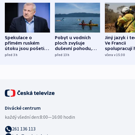
Spekulace o
Pobyt u vodních
Jiný jazyk i t
přímém ruském
ploch zvyšuje
Ve Francii
útoku jsou pošetilé,
duševní pohodu,
spolupracují h
míní estonský
ukázala
různých zemí
před 3
h
před 13
h
včera v 15:30
bezpečnostní
mezinárodní studie
expert
Divácké centrum
každý všední den:
8:00—16:00 hodin
261 136 113