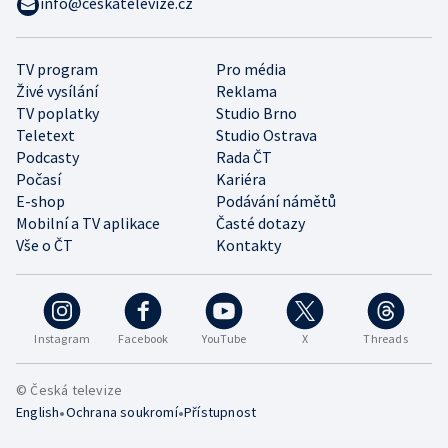
info@ceskatelevize.cz
TV program
Pro média
Živé vysílání
Reklama
TV poplatky
Studio Brno
Teletext
Studio Ostrava
Podcasty
Rada ČT
Počasí
Kariéra
E-shop
Podávání námětů
Mobilní a TV aplikace
Časté dotazy
Vše o ČT
Kontakty
Instagram
Facebook
YouTube
X
Threads
© Česká televize
•
•
English
Ochrana soukromí
Přístupnost