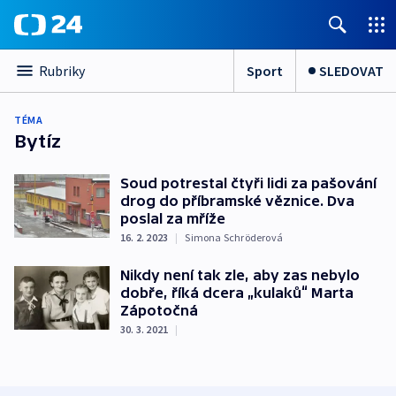
Sport
SLEDOVAT
Rubriky
TÉMA
Bytíz
Soud potrestal čtyři lidi za pašování
drog do příbramské věznice. Dva
poslal za mříže
16. 2. 2023
|
Simona Schröderová
Nikdy není tak zle, aby zas nebylo
dobře, říká dcera „kulaků“ Marta
Zápotočná
30. 3. 2021
|