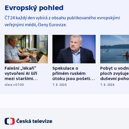
Evropský pohled
ČT24 každý den vybírá z obsahu publikovaného evropskými
veřejnými médii, členy Eurovize.
Falešní „lékaři“
Spekulace o
Pobyt u vodn
vytvoření AI šíří
přímém ruském
ploch zvyšuje
mezi staršími
útoku jsou pošetilé,
duševní poho
Poláky nebezpečné
míní estonský
ukázala
včera v 07:00
7. 8. 2026
7. 8. 2026
zdravotní rady
bezpečnostní
mezinárodní 
expert