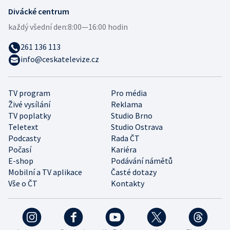
Divácké centrum
každý všední den:
8:00—16:00 hodin
261 136 113
info@ceskatelevize.cz
TV program
Pro média
Živé vysílání
Reklama
TV poplatky
Studio Brno
Teletext
Studio Ostrava
Podcasty
Rada ČT
Počasí
Kariéra
E-shop
Podávání námětů
Mobilní a TV aplikace
Časté dotazy
Vše o ČT
Kontakty