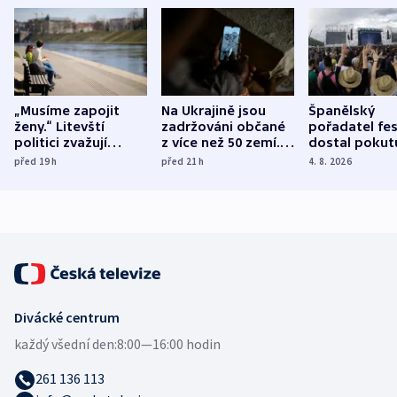
„Musíme zapojit
Na Ukrajině jsou
Španělský
ženy.“ Litevští
zadržováni občané
pořadatel fes
politici zvažují
z více než 50 zemí.
dostal pokut
dohodu o
Bojovali na straně
nekalé prakti
před 19
h
před 21
h
4. 8. 2026
demografii
Ruska
Divácké centrum
každý všední den:
8:00—16:00 hodin
261 136 113