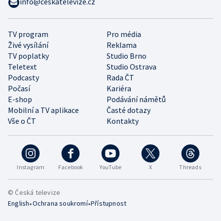
info@ceskatelevize.cz
TV program
Pro média
Živé vysílání
Reklama
TV poplatky
Studio Brno
Teletext
Studio Ostrava
Podcasty
Rada ČT
Počasí
Kariéra
E-shop
Podávání námětů
Mobilní a TV aplikace
Časté dotazy
Vše o ČT
Kontakty
Instagram
Facebook
YouTube
X
Threads
© Česká televize
•
•
English
Ochrana soukromí
Přístupnost