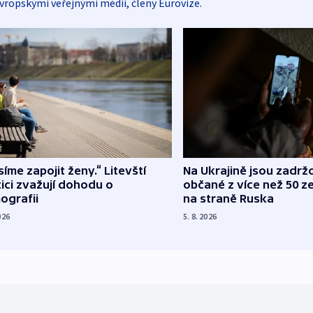
vropskými veřejnými médii, členy Eurovize.
íme zapojit ženy.“ Litevští
Na Ukrajině jsou zadrž
tici zvažují dohodu o
občané z více než 50 ze
ografii
na straně Ruska
026
5. 8. 2026