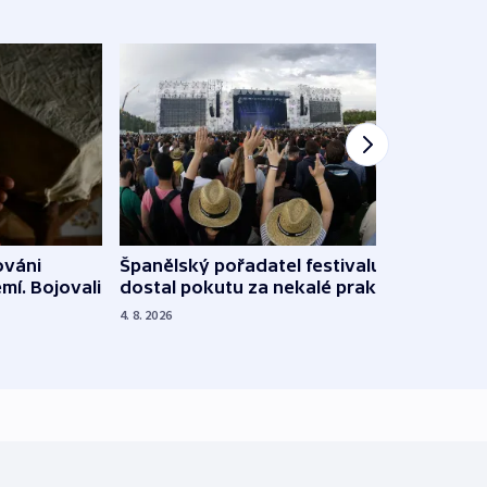
Španělský pořadatel festivalu
ováni
Lesn
dostal pokutu za nekalé praktiky
mí. Bojovali
dopa
zdrav
4. 8. 2026
4. 8. 20