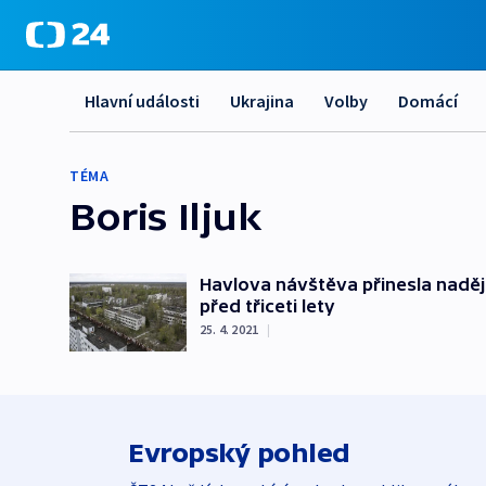
Hlavní události
Ukrajina
Volby
Domácí
TÉMA
Boris Iljuk
Havlova návštěva přinesla naději 
před třiceti lety
25. 4. 2021
|
Evropský pohled