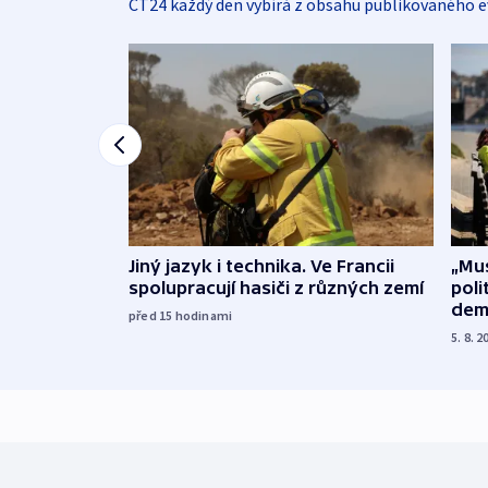
ČT24 každý den vybírá z obsahu publikovaného e
Jiný jazyk i technika. Ve Francii
„Mus
spolupracují hasiči z různých zemí
poli
dem
před 15
hodinami
5. 8. 2