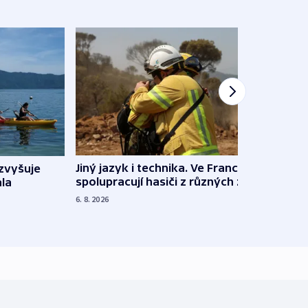
Jiný jazyk i technika. Ve Francii
zvyšuje
„Musí
spolupracují hasiči z různých zemí
la
polit
demo
6. 8. 2026
5. 8. 20