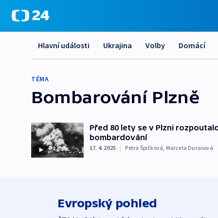
Hlavní události
Ukrajina
Volby
Domácí
TÉMA
Bombarování Plzně
Před 80 lety se v Plzni rozpoutal
bombardování
17. 4. 2025
|
Petra Špičková
,
Marcela Durasová
Evropský pohled