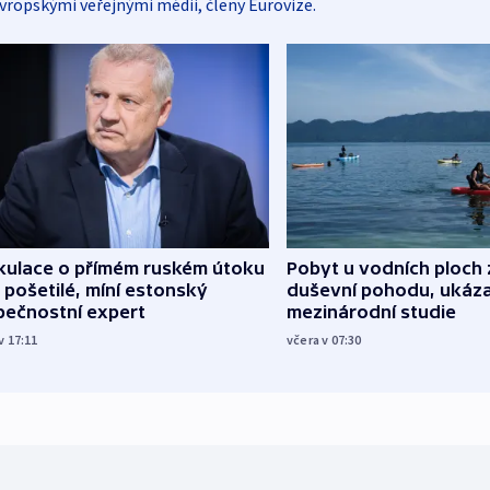
vropskými veřejnými médii, členy Eurovize.
kulace o přímém ruském útoku
Pobyt u vodních ploch 
 pošetilé, míní estonský
duševní pohodu, ukáza
pečnostní expert
mezinárodní studie
v 17:11
včera v 07:30