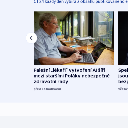
ČT24 každý den vybírá z obsahu publikovaného e
Falešní „lékaři“ vytvoření AI šíří
Spe
mezi staršími Poláky nebezpečné
jsou
zdravotní rady
bez
před 14
hodinami
včera 