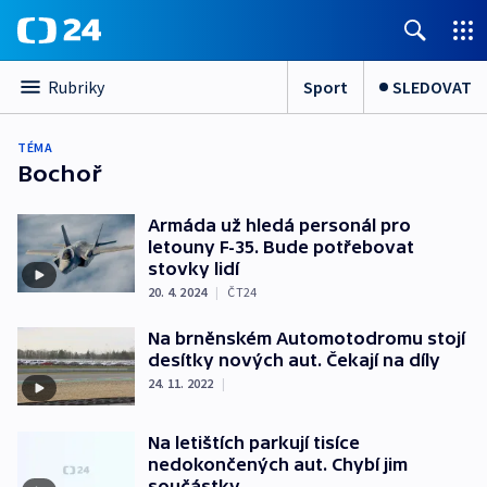
Sport
SLEDOVAT
Rubriky
TÉMA
Bochoř
Armáda už hledá personál pro
letouny F-35. Bude potřebovat
stovky lidí
20. 4. 2024
|
ČT24
Na brněnském Automotodromu stojí
desítky nových aut. Čekají na díly
24. 11. 2022
|
Na letištích parkují tisíce
nedokončených aut. Chybí jim
součástky