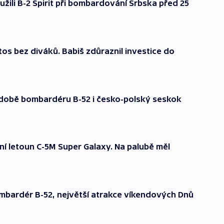
ili B-2 Spirit při bombardování Srbska před 25
etos bez diváků. Babiš zdůraznil investice do
odobě bombardéru B-52 i česko-polský seskok
ní letoun C-5M Super Galaxy. Na palubě měl
mbardér B-52, největší atrakce víkendových Dnů