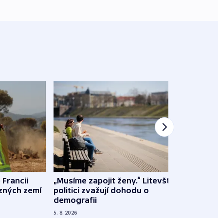
 Francii
„Musíme zapojit ženy.“ Litevští
Na Uk
ůzných zemí
politici zvažují dohodu o
občan
demografii
na s
5. 8. 2026
5. 8. 20