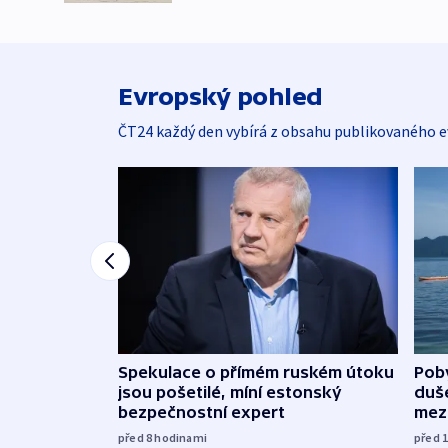
Evropský pohled
ČT24 každý den vybírá z obsahu publikovaného e
Spekulace o přímém ruském útoku
Poby
jsou pošetilé, míní estonský
duš
bezpečnostní expert
mez
před 8
hodinami
před 