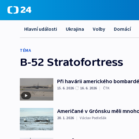
Hlavní události
Ukrajina
Volby
Domácí
TÉMA
B-52 Stratofortress
Při havárii amerického bombard
15. 6. 2026
16. 6. 2026
|
ČTK
Američané v Grónsku měli mnoho 
20. 1. 2026
|
Václav Podlešák