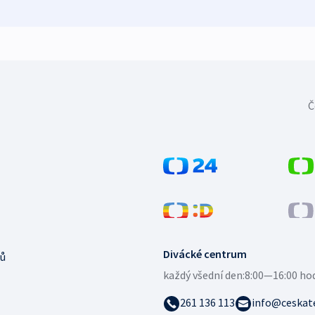
Č
Divácké centrum
ů
každý všední den:
8:00—16:00 ho
261 136 113
info@ceskate