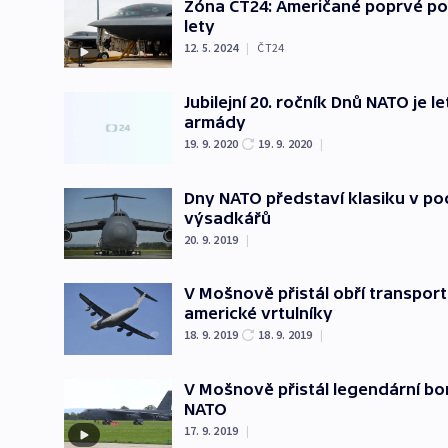
Zóna ČT24: Američané poprvé použ
lety
12. 5. 2024
|
ČT24
Jubilejní 20. ročník Dnů NATO je l
armády
19. 9. 2020
19. 9. 2020
|
Dny NATO představí klasiku v p
výsadkářů
20. 9. 2019
|
V Mošnově přistál obří transport
americké vrtulníky
18. 9. 2019
18. 9. 2019
|
V Mošnově přistál legendární bo
NATO
17. 9. 2019
|