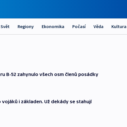
Svět
Regiony
Ekonomika
Počasí
Věda
Kultura
éru B-52 zahynulo všech osm členů posádky
vojáků i základen. Už dekády se stahují