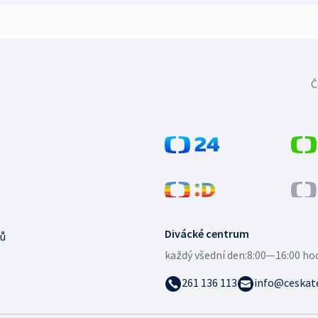
Č
Divácké centrum
ů
každý všední den:
8:00—16:00 ho
261 136 113
info@ceskate