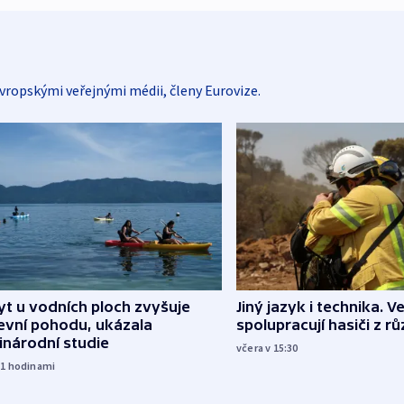
vropskými veřejnými médii, členy Eurovize.
Jiný jazyk i technika. Ve
t u vodních ploch zvyšuje
spolupracují hasiči z r
evní pohodu, ukázala
inárodní studie
včera v 15:30
11
hodinami