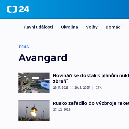
Hlavní události
Ukrajina
Volby
Domácí
TÉMA
Avangard
Novináři se dostali k plánům nuk
zbraň“
29. 5. 2025
29. 5. 2025
|
ČTK
Rusko zařadilo do výzbroje raket
27. 12. 2019
|