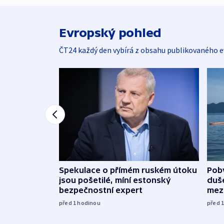
Evropský pohled
ČT24 každý den vybírá z obsahu publikovaného e
Spekulace o přímém ruském útoku
Poby
jsou pošetilé, míní estonský
duš
bezpečnostní expert
mez
před 1
hodinou
před 