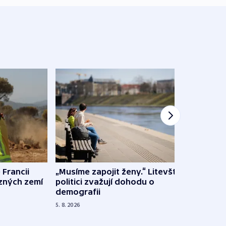
 Francii
„Musíme zapojit ženy.“ Litevští
Na Uk
ůzných zemí
politici zvažují dohodu o
občan
demografii
na s
5. 8. 2026
5. 8. 20