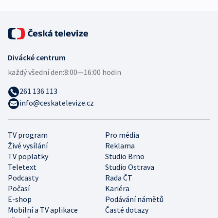
Divácké centrum
každý všední den:
8:00—16:00 hodin
261 136 113
info@ceskatelevize.cz
TV program
Pro média
Živé vysílání
Reklama
TV poplatky
Studio Brno
Teletext
Studio Ostrava
Podcasty
Rada ČT
Počasí
Kariéra
E-shop
Podávání námětů
Mobilní a TV aplikace
Časté dotazy