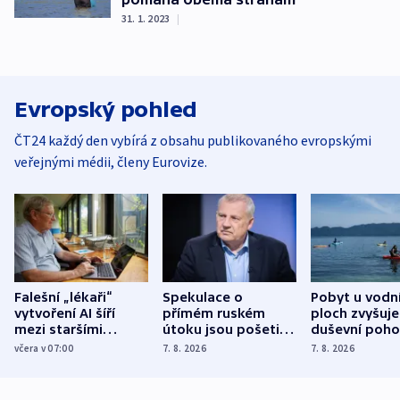
31. 1. 2023
|
Evropský pohled
ČT24 každý den vybírá z obsahu publikovaného evropskými
veřejnými médii, členy Eurovize.
Falešní „lékaři“
Spekulace o
Pobyt u vodn
vytvoření AI šíří
přímém ruském
ploch zvyšuje
mezi staršími
útoku jsou pošetilé,
duševní poho
Poláky nebezpečné
míní estonský
ukázala
včera v 07:00
7. 8. 2026
7. 8. 2026
zdravotní rady
bezpečnostní
mezinárodní 
expert