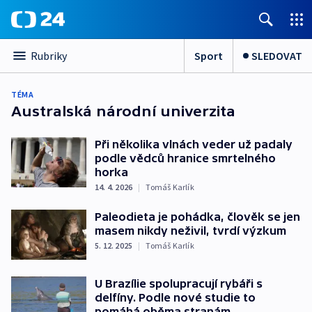
Sport
SLEDOVAT
Rubriky
TÉMA
Australská národní univerzita
Při několika vlnách veder už padaly
podle vědců hranice smrtelného
horka
14. 4. 2026
|
Tomáš Karlík
Paleodieta je pohádka, člověk se jen
masem nikdy neživil, tvrdí výzkum
5. 12. 2025
|
Tomáš Karlík
U Brazílie spolupracují rybáři s
delfíny. Podle nové studie to
pomáhá oběma stranám