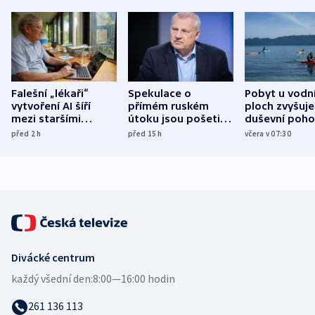
Falešní „lékaři“
Spekulace o
Pobyt u vodn
vytvoření AI šíří
přímém ruském
ploch zvyšuje
mezi staršími
útoku jsou pošetilé,
duševní poho
Poláky nebezpečné
míní estonský
ukázala
před 2
h
před 15
h
včera v 07:30
zdravotní rady
bezpečnostní
mezinárodní 
expert
Divácké centrum
každý všední den:
8:00—16:00 hodin
261 136 113