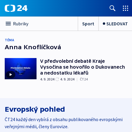
Sport
SLEDOVAT
Rubriky
TÉMA
Anna Knoflíčková
V předvolební debatě Kraje
Vysočina se hovořilo o Dukovanech
a nedostatku lékařů
4. 9. 2024
4. 9. 2024
|
ČT24
Evropský pohled
ČT24 každý den vybírá z obsahu publikovaného evropskými
veřejnými médii, členy Eurovize.