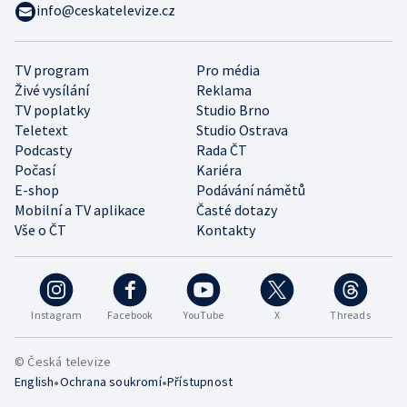
info@ceskatelevize.cz
TV program
Pro média
Živé vysílání
Reklama
TV poplatky
Studio Brno
Teletext
Studio Ostrava
Podcasty
Rada ČT
Počasí
Kariéra
E-shop
Podávání námětů
Mobilní a TV aplikace
Časté dotazy
Vše o ČT
Kontakty
Instagram
Facebook
YouTube
X
Threads
© Česká televize
•
•
English
Ochrana soukromí
Přístupnost