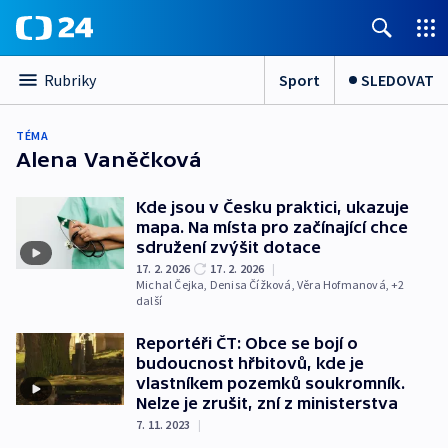
Sport
SLEDOVAT
Rubriky
TÉMA
Alena Vaněčková
Kde jsou v Česku praktici, ukazuje
mapa. Na místa pro začínající chce
sdružení zvýšit dotace
17. 2. 2026
17. 2. 2026
|
Michal Čejka
,
Denisa Čížková
,
Věra Hofmanová
, +2
další
Reportéři ČT: Obce se bojí o
budoucnost hřbitovů, kde je
vlastníkem pozemků soukromník.
Nelze je zrušit, zní z ministerstva
7. 11. 2023
|