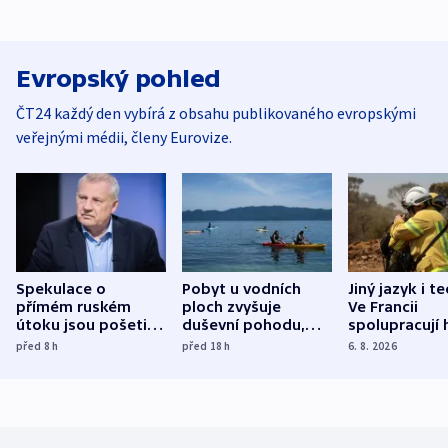
Evropský pohled
ČT24 každý den vybírá z obsahu publikovaného evropskými
veřejnými médii, členy Eurovize.
Spekulace o
Pobyt u vodních
Jiný jazyk i t
přímém ruském
ploch zvyšuje
Ve Francii
útoku jsou pošetilé,
duševní pohodu,
spolupracují h
míní estonský
ukázala
různých zemí
před 8
h
před 18
h
6. 8. 2026
bezpečnostní
mezinárodní studie
expert