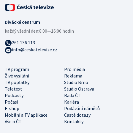
Divácké centrum
každý všední den:
8:00—16:00 hodin
261 136 113
info@ceskatelevize.cz
TV program
Pro média
Živé vysílání
Reklama
TV poplatky
Studio Brno
Teletext
Studio Ostrava
Podcasty
Rada ČT
Počasí
Kariéra
E-shop
Podávání námětů
Mobilní a TV aplikace
Časté dotazy
Vše o ČT
Kontakty