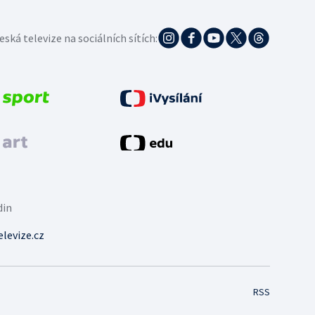
eská televize na sociálních sítích:
din
levize.cz
RSS