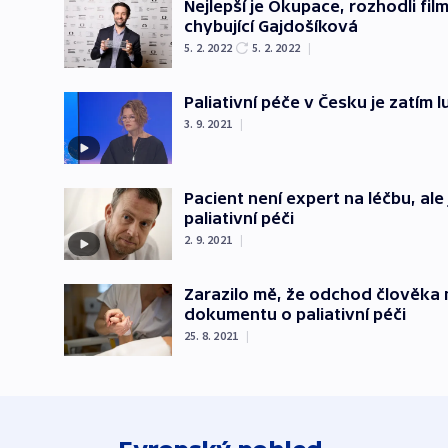
Nejlepší je Okupace, rozhodli fil
chybující Gajdošíková
5. 2. 2022
5. 2. 2022
|
Paliativní péče v Česku je zatím 
3. 9. 2021
|
Pacient není expert na léčbu, ale
paliativní péči
2. 9. 2021
|
Zarazilo mě, že odchod člověka m
dokumentu o paliativní péči
25. 8. 2021
|