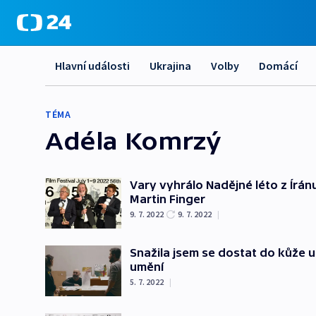
Hlavní události
Ukrajina
Volby
Domácí
TÉMA
Adéla Komrzý
Vary vyhrálo Nadějné léto z Íránu
Martin Finger
9. 7. 2022
9. 7. 2022
|
Snažila jsem se dostat do kůže 
umění
5. 7. 2022
|