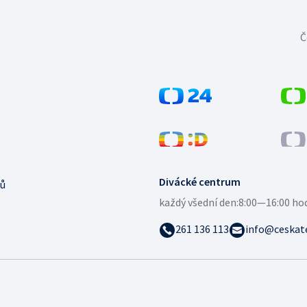
Č
Divácké centrum
ů
každý všední den:
8:00—16:00 ho
261 136 113
info@ceskate