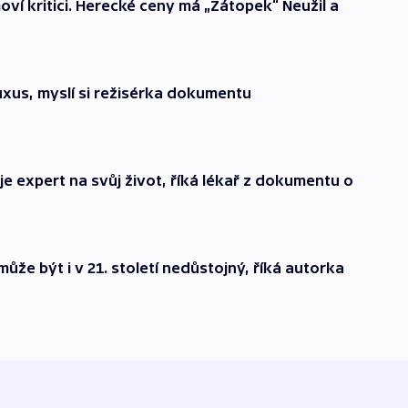
moví kritici. Herecké ceny má „Zátopek“ Neužil a
luxus, myslí si režisérka dokumentu
 je expert na svůj život, říká lékař z dokumentu o
ůže být i v 21. století nedůstojný, říká autorka