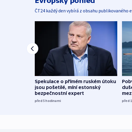
Evropský pohled
ČT24 každý den vybírá z obsahu publikovaného e
Spekulace o přímém ruském útoku
Poby
jsou pošetilé, míní estonský
duš
bezpečnostní expert
mez
před 5
hodinami
před 