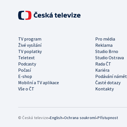
TV program
Pro média
Živé vysílání
Reklama
TV poplatky
Studio Brno
Teletext
Studio Ostrava
Podcasty
Rada ČT
Počasí
Kariéra
E-shop
Podávání námět
Mobilní a TV aplikace
Časté dotazy
Vše o ČT
Kontakty
•
•
•
© Česká televize
English
Ochrana soukromí
Přístupnost