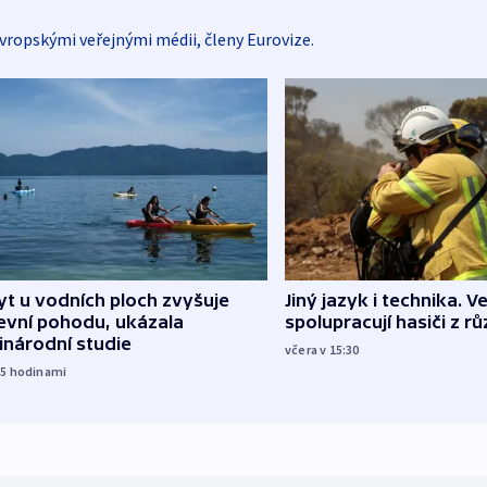
vropskými veřejnými médii, členy Eurovize.
Jiný jazyk i technika. Ve
t u vodních ploch zvyšuje
spolupracují hasiči z r
evní pohodu, ukázala
inárodní studie
včera v 15:30
15
hodinami