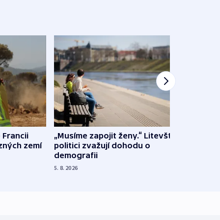
 Francii
„Musíme zapojit ženy.“ Litevští
Na Uk
ůzných zemí
politici zvažují dohodu o
občan
demografii
na s
5. 8. 2026
5. 8. 20