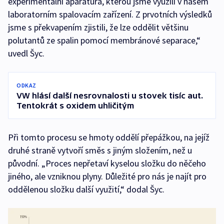
experimentální aparatura, kterou jsme využili v našem
laboratorním spalovacím zařízení. Z prvotních výsledků
jsme s překvapením zjistili, že lze oddělit většinu
polutantů ze spalin pomocí membránové separace,“
uvedl Šyc.
ODKAZ
VW hlásí další nesrovnalosti u stovek tisíc aut.
Tentokrát s oxidem uhličitým
Při tomto procesu se hmoty oddělí přepážkou, na jejíž
druhé straně vytvoří směs s jiným složením, než u
původní. „Proces nepřetaví kyselou složku do něčeho
jiného, ale vzniknou plyny. Důležité pro nás je najít pro
oddělenou složku další využití,“ dodal Šyc.