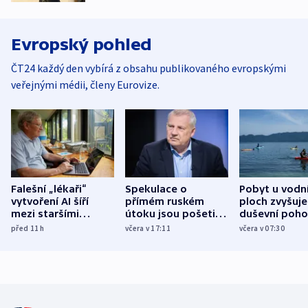
Evropský pohled
ČT24 každý den vybírá z obsahu publikovaného evropskými
veřejnými médii, členy Eurovize.
Falešní „lékaři“
Spekulace o
Pobyt u vodn
vytvoření AI šíří
přímém ruském
ploch zvyšuje
mezi staršími
útoku jsou pošetilé,
duševní poho
Poláky nebezpečné
míní estonský
ukázala
před 11
h
včera v 17:11
včera v 07:30
zdravotní rady
bezpečnostní
mezinárodní 
expert