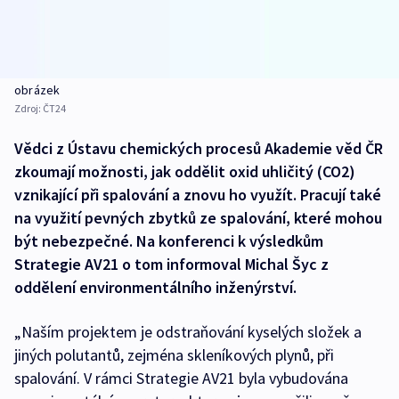
obrázek
Zdroj:
ČT24
Vědci z Ústavu chemických procesů Akademie věd ČR
zkoumají možnosti, jak oddělit oxid uhličitý (CO2)
vznikající při spalování a znovu ho využít. Pracují také
na využití pevných zbytků ze spalování, které mohou
být nebezpečné. Na konferenci k výsledkům
Strategie AV21 o tom informoval Michal Šyc z
oddělení environmentálního inženýrství.
„Naším projektem je odstraňování kyselých složek a
jiných polutantů, zejména skleníkových plynů, při
spalování. V rámci Strategie AV21 byla vybudována