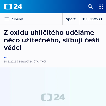
Sport
SLEDOVAT
Rubriky
Z oxidu uhličitého uděláme
něco užitečného, slibují čeští
vědci
kar
18. 5. 2019
|
Zdroj:
ČT24
,
ČTK
,
AV ČR