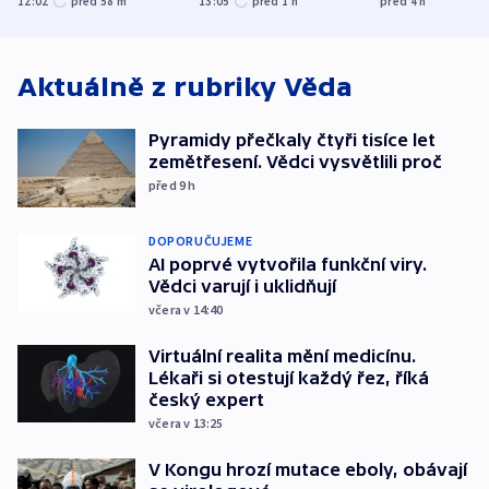
12:02
před 58
m
13:05
před 1
h
před 4
h
atmosféru
od plynovodu
nejvyššího s
Aktuálně z rubriky
Věda
Pyramidy přečkaly čtyři tisíce let
zemětřesení. Vědci vysvětlili proč
před 9
h
DOPORUČUJEME
AI poprvé vytvořila funkční viry.
Vědci varují i uklidňují
včera v 14:40
Virtuální realita mění medicínu.
Lékaři si otestují každý řez, říká
český expert
včera v 13:25
V Kongu hrozí mutace eboly, obávají