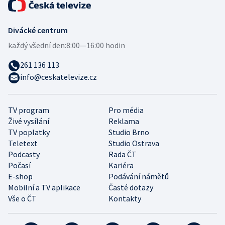
Divácké centrum
každý všední den:
8:00—16:00 hodin
261 136 113
info@ceskatelevize.cz
TV program
Pro média
Živé vysílání
Reklama
TV poplatky
Studio Brno
Teletext
Studio Ostrava
Podcasty
Rada ČT
Počasí
Kariéra
E-shop
Podávání námětů
Mobilní a TV aplikace
Časté dotazy
Vše o ČT
Kontakty