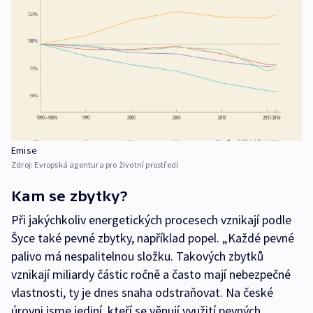
Emise
Zdroj:
Evropská agentura pro životní prostředí
Kam se zbytky?
Při jakýchkoliv energetických procesech vznikají podle
Šyce také pevné zbytky, například popel. „Každé pevné
palivo má nespalitelnou složku. Takových zbytků
vznikají miliardy částic ročně a často mají nebezpečné
vlastnosti, ty je dnes snaha odstraňovat. Na české
úrovni jsme jediní, kteří se věnují využití pevných