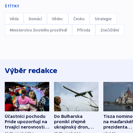
ŠTÍTKY
Věda
Domácí
Vědec
Česko
Strategie
Ministerstvo životního prostředí
Příroda
Znečištění
Výběr redakce
Účastníci pochodu
Do Bulharska
Tisza nomino
Pride upozorňují na
pronikl zřejmě
na maďarské
trvající nerovnosti i
ukrajinský dron,
prezidenta
společenskou
explodoval kilometr
bývalého šéf