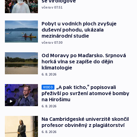
se virologové
včera v 07:51
Pobyt u vodních ploch zvyšuje
duševní pohodu, ukázala
mezinárodní studie
včera v 07:30
Od Moravy po Maďarsko. Srpnová
horká vlna se zapíše do dějin
klimatologie
6. 8. 2026
„A pak ticho,“ popisovali
VIDEO
přeživší po svržení atomové bomby
na Hirošimu
6. 8. 2026
Na Cambridgeské univerzitě skončil
profesor obviněný z plagiátorství
6. 8. 2026