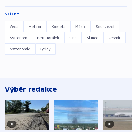
ŠTÍTKY
Věda
Meteor
Kometa
Měsíc
Souhvězdí
Astronom
Petr Horálek
Čína
Slunce
Vesmír
Astronomie
Lyridy
Výběr redakce