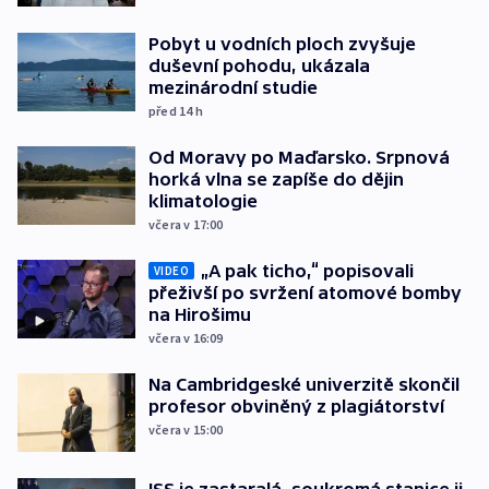
Pobyt u vodních ploch zvyšuje
duševní pohodu, ukázala
mezinárodní studie
před 14
h
Od Moravy po Maďarsko. Srpnová
horká vlna se zapíše do dějin
klimatologie
včera v 17:00
„A pak ticho,“ popisovali
VIDEO
přeživší po svržení atomové bomby
na Hirošimu
včera v 16:09
Na Cambridgeské univerzitě skončil
profesor obviněný z plagiátorství
včera v 15:00
ISS je zastaralá, soukromá stanice ji