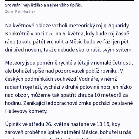
Srovnání největšího a nejmenšího úplňku
Zdroj:
Petr Horálek
Na květnové obloze vrcholí meteorický roj η-Aquaridy.
Konkrétně v noci z 5. na 6. května, kdy bude roj časně
ráno (okolo páté) vrcholit a Měsíc bude ve fázi jen pět
dní před novem, takže nebude skoro rušit svým svitem.
Meteory jsou poměrně rychlé a létají v nemalé četnosti,
ale bohužel spíše nad pozorovateli poblíž rovníku. V
českých podmínkách souhvězdí Vodnáře, v němž
radiant roje leží, vychází v druhé polovině noci jen nízko
nad obzor, můžeme tak spatřit zhruba 10 meteorů za
hodinu. Zanikající ledoprachová zrnka pochází ze slavné
Halleyovy komety.
Úplněk ve středu 26. května nastane ve 13:15, kdy
zároveň proběhne úplné zatmění Měsíce, bohužel u nás