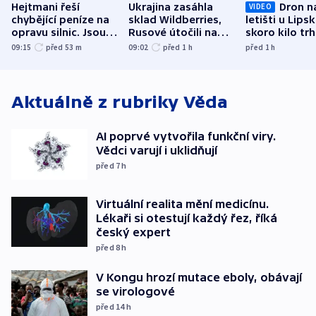
Hejtmani řeší
Ukrajina zasáhla
Dron n
VIDEO
chybějící peníze na
sklad Wildberries,
letišti u Lips
opravu silnic. Jsou
Rusové útočili na
skoro kilo trh
nenárokové, namítá
trh, hasiče či
indicie ukazuj
09:15
před 53
m
09:02
před 1
h
před 1
h
ministerstvo
stadion
Rusko
Aktuálně z rubriky
Věda
AI poprvé vytvořila funkční viry.
Vědci varují i uklidňují
před 7
h
Virtuální realita mění medicínu.
Lékaři si otestují každý řez, říká
český expert
před 8
h
V Kongu hrozí mutace eboly, obávají
se virologové
před 14
h