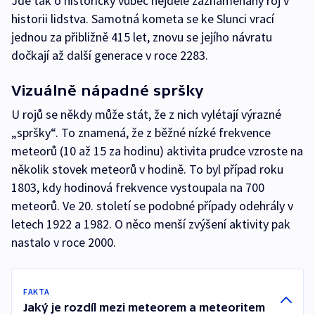
Jde tak o historicky vůbec nejdéle zaznamenaný roj v
historii lidstva. Samotná kometa se ke Slunci vrací
jednou za přibližně 415 let, znovu se jejího návratu
dočkají až další generace v roce 2283.
Vizuálně nápadné spršky
U rojů se někdy může stát, že z nich vylétají výrazné
„spršky“. To znamená, že z běžné nízké frekvence
meteorů (10 až 15 za hodinu) aktivita prudce vzroste na
několik stovek meteorů v hodině. To byl případ roku
1803, kdy hodinová frekvence vystoupala na 700
meteorů. Ve 20. století se podobné případy odehrály v
letech 1922 a 1982. O něco menší zvýšení aktivity pak
nastalo v roce 2000.
FAKTA
Jaký je rozdíl mezi meteorem a meteoritem