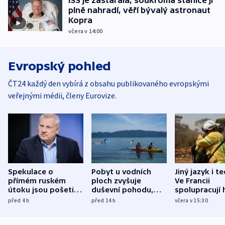
plně nahradí, věří bývalý astronaut
Kopra
včera v 14:00
Evropský pohled
ČT24 každý den vybírá z obsahu publikovaného evropskými
veřejnými médii, členy Eurovize.
Spekulace o
Pobyt u vodních
Jiný jazyk i t
přímém ruském
ploch zvyšuje
Ve Francii
útoku jsou pošetilé,
duševní pohodu,
spolupracují h
míní estonský
ukázala
různých zemí
před 4
h
před 14
h
včera v 15:30
bezpečnostní
mezinárodní studie
expert