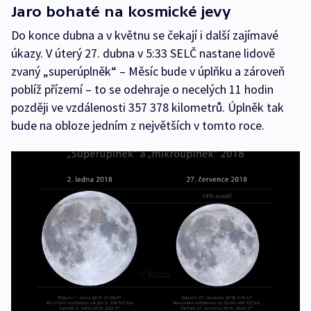
Jaro bohaté na kosmické jevy
Do konce dubna a v květnu se čekají i další zajímavé
úkazy. V úterý 27. dubna v 5:33 SELČ nastane lidově
zvaný „superúplněk“ – Měsíc bude v úplňku a zároveň
poblíž přízemí – to se odehraje o necelých 11 hodin
později ve vzdálenosti 357 378 kilometrů. Úplněk tak
bude na obloze jedním z největších v tomto roce.