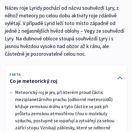
Název roje Lyridy pochází od názvu souhvězdí Lyry, z
něhož meteory po celou dobu aktivity roje zdánlivě
vylétají. V případě Lyrid leží toto místo západně od
jedné z nejjasnějších hvězd oblohy – Vegy ze souhvězdí
Lyry. Na dubnové obloze stoupá souhvězdí Lyry i s
jasnou hvězdou vysoko nad obzor až k ránu, ale
částečně je pozorovatelné celou noc.
FAKTA
Co je meteorický roj
Meteorický roj je jev, při kterém proud částic
meziplanetárního prachu (odborně meteoroidů)
křižuje zemskou dráhu a tyto částice se pak při
průletu zemskou atmosférou třou o molekuly
vzduchu, postupně se vypařují a vytvářejí za sebou
zářící stopu. Vznikají záblesky, které se odborně