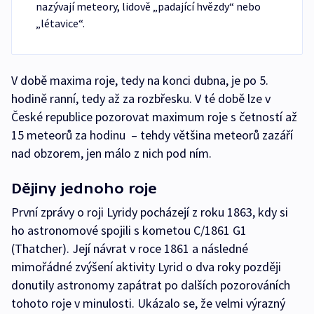
nazývají meteory, lidově „padající hvězdy“ nebo
„létavice“.
V době maxima roje, tedy na konci dubna, je po 5.
hodině ranní, tedy až za rozbřesku. V té době lze v
České republice pozorovat maximum roje s četností až
15 meteorů za hodinu – tehdy většina meteorů zazáří
nad obzorem, jen málo z nich pod ním.
Dějiny jednoho roje
První zprávy o roji Lyridy pocházejí z roku 1863, kdy si
ho astronomové spojili s kometou C/1861 G1
(Thatcher). Její návrat v roce 1861 a následné
mimořádné zvýšení aktivity Lyrid o dva roky později
donutily astronomy zapátrat po dalších pozorováních
tohoto roje v minulosti. Ukázalo se, že velmi výrazný