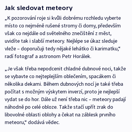
Jak sledovat meteory
„K pozorování roje si kvůli dobrému rozhledu vyberte
místo co nejméně rušené stromy či domy, především
však co nejdále od světelného znečištění z měst,
uvidíte tak i slabší meteory. Nejlépe se úkaz sleduje
vleže – doporučuji tedy nějaké lehátko či karimatku,“
radí fotograf a astronom Petr Horálek.
„Je však třeba nepodcenit chladné dubnové noci, takže
se vybavte co nejteplejším oblečením, spacákem či
několika dekami. Během dubnových nocí je také třeba
počítat s možným výskytem inverzí, proto je nejlepší
vydat se do hor. Dále už není třeba nic – meteory padají
náhodně po celé obloze. Takže stačí upřít zrak do
libovolné oblasti oblohy a čekat na záblesk prvního
meteoru,“ dodává vědec.