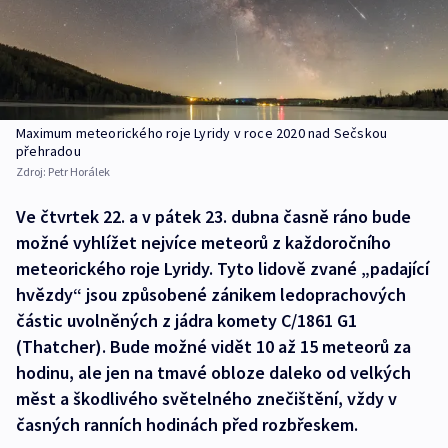
Maximum meteorického roje Lyridy v roce 2020 nad Sečskou
přehradou
Zdroj:
Petr Horálek
Ve čtvrtek 22. a v pátek 23. dubna časně ráno bude
možné vyhlížet nejvíce meteorů z každoročního
meteorického roje Lyridy. Tyto lidově zvané „padající
hvězdy“ jsou způsobené zánikem ledoprachových
částic uvolněných z jádra komety C/1861 G1
(Thatcher). Bude možné vidět 10 až 15 meteorů za
hodinu, ale jen na tmavé obloze daleko od velkých
měst a škodlivého světelného znečištění, vždy v
časných ranních hodinách před rozbřeskem.