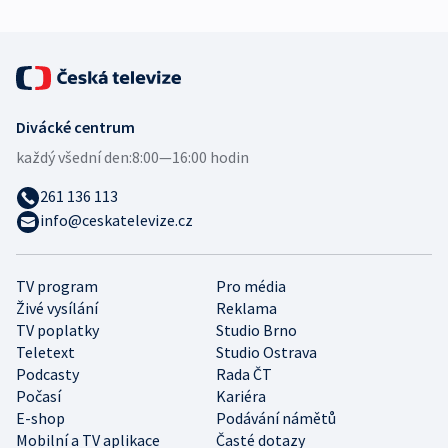
Divácké centrum
každý všední den:
8:00—16:00 hodin
261 136 113
info@ceskatelevize.cz
TV program
Pro média
Živé vysílání
Reklama
TV poplatky
Studio Brno
Teletext
Studio Ostrava
Podcasty
Rada ČT
Počasí
Kariéra
E-shop
Podávání námětů
Mobilní a TV aplikace
Časté dotazy