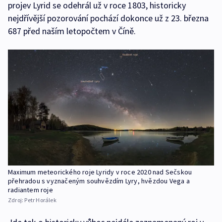
projev Lyrid se odehrál už v roce 1803, historicky
nejdřívější pozorování pochází dokonce už z 23. března
687 před naším letopočtem v Číně.
Maximum meteorického roje Lyridy v roce 2020 nad Sečskou
přehradou s vyznačeným souhvězdím Lyry, hvězdou Vega a
radiantem roje
Zdroj:
Petr Horálek