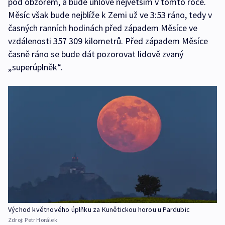
pod obzorem, a bude úhlově největším v tomto roce.
Měsíc však bude nejblíže k Zemi už ve 3:53 ráno, tedy v
časných ranních hodinách před západem Měsíce ve
vzdálenosti 357 309 kilometrů. Před západem Měsíce
časně ráno se bude dát pozorovat lidově zvaný
„superúplněk“.
Východ květnového úplňku za Kunětickou horou u Pardubic
Zdroj:
Petr Horálek