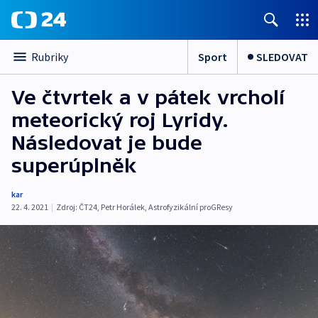
Sport
SLEDOVAT
Rubriky
Ve čtvrtek a v pátek vrcholí
meteorický roj Lyridy.
Následovat je bude
superúplněk
kar
22. 4. 2021
|
Zdroj:
ČT24
,
Petr Horálek
,
Astrofyzikální proGResy