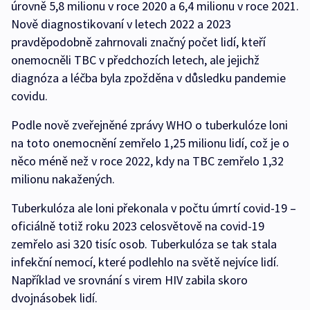
úrovně 5,8 milionu v roce 2020 a 6,4 milionu v roce 2021.
Nově diagnostikovaní v letech 2022 a 2023
pravděpodobně zahrnovali značný počet lidí, kteří
onemocněli TBC v předchozích letech, ale jejichž
diagnóza a léčba byla zpožděna v důsledku pandemie
covidu.
Podle nově zveřejněné zprávy WHO o tuberkulóze loni
na toto onemocnění zemřelo 1,25 milionu lidí, což je o
něco méně než v roce 2022, kdy na TBC zemřelo 1,32
milionu nakažených.
Tuberkulóza ale loni překonala v počtu úmrtí covid-19 –
oficiálně totiž roku 2023 celosvětově na covid-19
zemřelo asi 320 tisíc osob. Tuberkulóza se tak stala
infekční nemocí, které podlehlo na světě nejvíce lidí.
Například ve srovnání s virem HIV zabila skoro
dvojnásobek lidí.