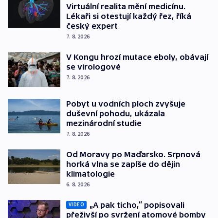
Virtuální realita mění medicínu.
Lékaři si otestují každý řez, říká
český expert
7. 8. 2026
V Kongu hrozí mutace eboly, obávají
se virologové
7. 8. 2026
Pobyt u vodních ploch zvyšuje
duševní pohodu, ukázala
mezinárodní studie
7. 8. 2026
Od Moravy po Maďarsko. Srpnová
horká vlna se zapíše do dějin
klimatologie
6. 8. 2026
„A pak ticho,“ popisovali
VIDEO
přeživší po svržení atomové bomby