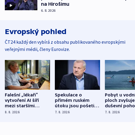
na Hirošimu
6. 8. 2026
Evropský pohled
ČT24 každý den vybírá z obsahu publikovaného evropskými
veřejnými médii, členy Eurovize.
Falešní „lékaři“
Spekulace o
Pobyt u vodn
vytvoření AI šíří
přímém ruském
ploch zvyšuje
mezi staršími
útoku jsou pošetilé,
duševní poho
Poláky nebezpečné
míní estonský
ukázala
8. 8. 2026
7. 8. 2026
7. 8. 2026
zdravotní rady
bezpečnostní
mezinárodní 
expert