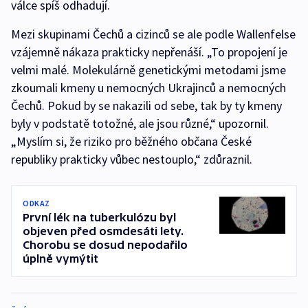
válce spíš odhadují.
Mezi skupinami Čechů a cizinců se ale podle Wallenfelse
vzájemně nákaza prakticky nepřenáší. „To propojení je
velmi malé. Molekulárně genetickými metodami jsme
zkoumali kmeny u nemocných Ukrajinců a nemocných
Čechů. Pokud by se nakazili od sebe, tak by ty kmeny
byly v podstatě totožné, ale jsou různé,“ upozornil.
„Myslím si, že riziko pro běžného občana České
republiky prakticky vůbec nestouplo,“ zdůraznil.
ODKAZ
První lék na tuberkulózu byl
objeven před osmdesáti lety.
Chorobu se dosud nepodařilo
úplně vymýtit