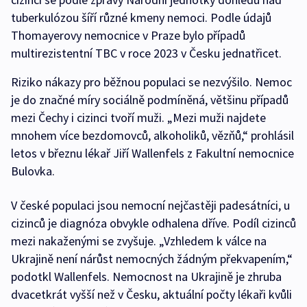
tuberkulózou šíří různé kmeny nemoci. Podle údajů
Thomayerovy nemocnice v Praze bylo případů
multirezistentní TBC v roce 2023 v Česku jednatřicet.
Riziko nákazy pro běžnou populaci se nezvýšilo. Nemoc
je do značné míry sociálně podmíněná, většinu případů
mezi Čechy i cizinci tvoří muži. „Mezi muži najdete
mnohem více bezdomovců, alkoholiků, vězňů,“ prohlásil
letos v březnu lékař Jiří Wallenfels z Fakultní nemocnice
Bulovka.
V české populaci jsou nemocní nejčastěji padesátníci, u
cizinců je diagnóza obvykle odhalena dříve. Podíl cizinců
mezi nakaženými se zvyšuje. „Vzhledem k válce na
Ukrajině není nárůst nemocných žádným překvapením,“
podotkl Wallenfels. Nemocnost na Ukrajině je zhruba
dvacetkrát vyšší než v Česku, aktuální počty lékaři kvůli