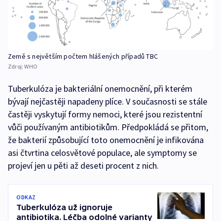
Země s největším počtem hlášených případů TBC
Zdroj:
WHO
Tuberkulóza je bakteriální onemocnění, při kterém
bývají nejčastěji napadeny plíce. V současnosti se stále
častěji vyskytují formy nemoci, které jsou rezistentní
vůči používaným antibiotikům. Předpokládá se přitom,
že bakterií způsobující toto onemocnění je infikována
asi čtvrtina celosvětové populace, ale symptomy se
projeví jen u pěti až deseti procent z nich.
ODKAZ
Tuberkulóza už ignoruje
antibiotika. Léčba odolné varianty