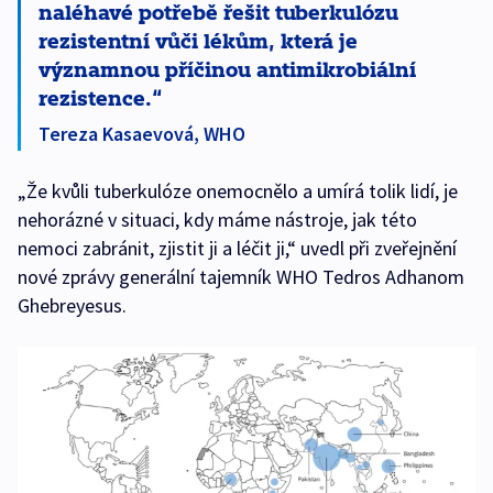
naléhavé potřebě řešit tuberkulózu
rezistentní vůči lékům, která je
významnou příčinou antimikrobiální
rezistence.
Tereza Kasaevová, WHO
„Že kvůli tuberkulóze onemocnělo a umírá tolik lidí, je
nehorázné v situaci, kdy máme nástroje, jak této
nemoci zabránit, zjistit ji a léčit ji,“ uvedl při zveřejnění
nové zprávy generální tajemník WHO Tedros Adhanom
Ghebreyesus.