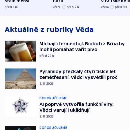
stále menší
Gazu
V Britské Kol
evakuovali tis
před 5
m
včera
před 7
h
včera
před 9
h
Aktuálně z rubriky
Věda
Míchají i fermentují. Bioboti z Brna by
mohli pomáhat vařit pivo
před 22
h
Pyramidy přečkaly čtyři tisíce let
zemětřesení. Vědci vysvětlili proč
8. 8. 2026
DOPORUČUJEME
AI poprvé vytvořila funkční viry.
Vědci varují i uklidňují
7. 8. 2026
DOPORUČUJEME