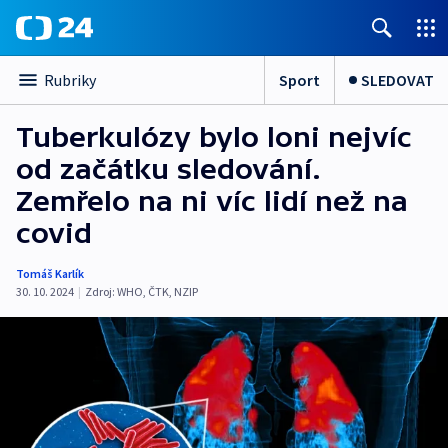
Sport
SLEDOVAT
Rubriky
Tuberkulózy bylo loni nejvíc
od začátku sledování.
Zemřelo na ni víc lidí než na
covid
Tomáš Karlík
30. 10. 2024
|
Zdroj:
WHO
,
ČTK
,
NZIP