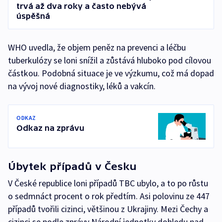
trvá až dva roky a často nebývá
úspěšná
WHO uvedla, že objem peněz na prevenci a léčbu
tuberkulózy se loni snížil a zůstává hluboko pod cílovou
částkou. Podobná situace je ve výzkumu, což má dopad
na vývoj nové diagnostiky, léků a vakcín.
ODKAZ
Odkaz na zprávu
Úbytek případů v Česku
V České republice loni případů TBC ubylo, a to po růstu
o sedmnáct procent o rok předtím. Asi polovinu ze 447
případů tvořili cizinci, většinou z Ukrajiny. Mezi Čechy a
cizinci se podle zprávy Národní jednotky dohledu nad