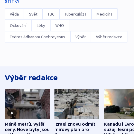
ŠTÍTKY
Věda
Svět
TBC
Tuberkulóza
Medicína
Očkování
Léky
WHO
Tedros Adhanom Ghebreyesus
Výběr
Výběr redakce
Výběr redakce
Méně metrů, vyšší
Izrael znovu odmítl
Kanadu i Evro
ceny. Nové byty jsou
mírový plán pro
sužují lesní p