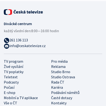
Divácké centrum
každý všední den:
8:00—16:00 hodin
261 136 113
info@ceskatelevize.cz
TV program
Pro média
Živé vysílání
Reklama
TV poplatky
Studio Brno
Teletext
Studio Ostrava
Podcasty
Rada ČT
Počasí
Kariéra
E-shop
Podávání námětů
Mobilní a TV aplikace
Časté dotazy
Vše o ČT
Kontakty