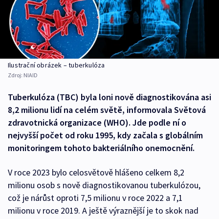
Ilustrační obrázek – tuberkulóza
Zdroj:
NIAID
Tuberkulóza (TBC) byla loni nově diagnostikována asi
8,2 milionu lidí na celém světě, informovala Světová
zdravotnická organizace (WHO). Jde podle ní o
nejvyšší počet od roku 1995, kdy začala s globálním
monitoringem tohoto bakteriálního onemocnění.
V roce 2023 bylo celosvětově hlášeno celkem 8,2
milionu osob s nově diagnostikovanou tuberkulózou,
což je nárůst oproti 7,5 milionu v roce 2022 a 7,1
milionu v roce 2019. A ještě výraznější je to skok nad