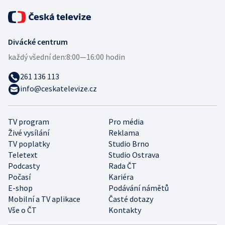
Divácké centrum
každý všední den:
8:00—16:00 hodin
261 136 113
info@ceskatelevize.cz
TV program
Pro média
Živé vysílání
Reklama
TV poplatky
Studio Brno
Teletext
Studio Ostrava
Podcasty
Rada ČT
Počasí
Kariéra
E-shop
Podávání námětů
Mobilní a TV aplikace
Časté dotazy
Vše o ČT
Kontakty