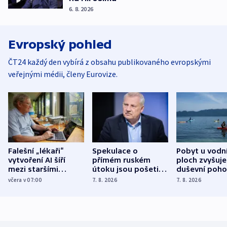
6. 8. 2026
Evropský pohled
ČT24 každý den vybírá z obsahu publikovaného evropskými
veřejnými médii, členy Eurovize.
Falešní „lékaři“
Spekulace o
Pobyt u vodn
vytvoření AI šíří
přímém ruském
ploch zvyšuje
mezi staršími
útoku jsou pošetilé,
duševní poho
Poláky nebezpečné
míní estonský
ukázala
včera v 07:00
7. 8. 2026
7. 8. 2026
zdravotní rady
bezpečnostní
mezinárodní 
expert