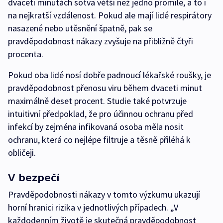
dvaceti minutách sotva větší než jedno promile, a to i
na nejkratší vzdálenost. Pokud ale mají lidé respirátory
nasazené nebo utěsnění špatně, pak se
pravděpodobnost nákazy zvyšuje na přibližně čtyři
procenta.
Pokud oba lidé nosí dobře padnoucí lékařské roušky, je
pravděpodobnost přenosu viru během dvaceti minut
maximálně deset procent. Studie také potvrzuje
intuitivní předpoklad, že pro účinnou ochranu před
infekcí by zejména infikovaná osoba měla nosit
ochranu, která co nejlépe filtruje a těsně přiléhá k
obličeji.
V bezpečí
Pravděpodobnosti nákazy v tomto výzkumu ukazují
horní hranici rizika v jednotlivých případech. „V
každodenním životě je skutečná pravděpodobnost