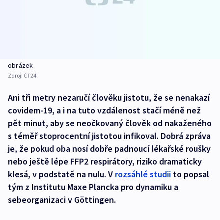
obrázek
Zdroj:
ČT24
Ani tři metry nezaručí člověku jistotu, že se nenakazí
covidem-19, a i na tuto vzdálenost stačí méně než
pět minut, aby se neočkovaný člověk od nakaženého
s téměř stoprocentní jistotou infikoval. Dobrá zpráva
je, že pokud oba nosí dobře padnoucí lékařské roušky
nebo ještě lépe FFP2 respirátory, riziko dramaticky
klesá, v podstatě na nulu. V
rozsáhlé studii
to popsal
tým z Institutu Maxe Plancka pro dynamiku a
sebeorganizaci v Göttingen.