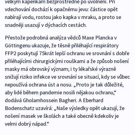
velkým kapénkám bezprostředně po uvolnění. Při
vdechování dochází k opačnému jevu: částice opět
nabírají vodu, rostou jako kapka v mraku, a proto se
snadněji usazují v dýchacích cestách.
Přestože podrobná analýza vědců Maxe Plancka v
Göttingenu ukazuje, že těsně přiléhající respirátory
FFP2 poskytují 75krát lepší ochranu ve srovnání s dobře
přiléhajícími chirurgickými rouškami a že způsob nošení
masky má obrovský význam; i ty lékařské výrazně
snižují riziko infekce ve srovnání se situací, kdy se vůbec
nepoužívá ochrana úst a nosu. „Proto je tak důležité,
aby lidé během pandemie nosili nějakou ochranu,“
dodává Gholamhossein Bagheri. A Eberhard
Bodenschatz uzavírá: „Naše výsledky opět ukazují, že
nošení masek ve školách a také obecně kdekoliv je
velmi dobrý nápad.“