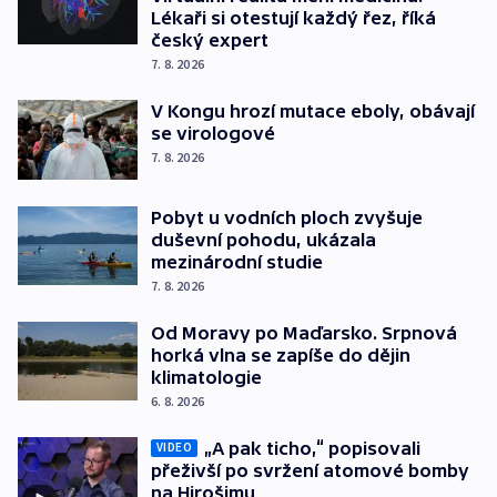
Lékaři si otestují každý řez, říká
český expert
7. 8. 2026
V Kongu hrozí mutace eboly, obávají
se virologové
7. 8. 2026
Pobyt u vodních ploch zvyšuje
duševní pohodu, ukázala
mezinárodní studie
7. 8. 2026
Od Moravy po Maďarsko. Srpnová
horká vlna se zapíše do dějin
klimatologie
6. 8. 2026
„A pak ticho,“ popisovali
VIDEO
přeživší po svržení atomové bomby
na Hirošimu