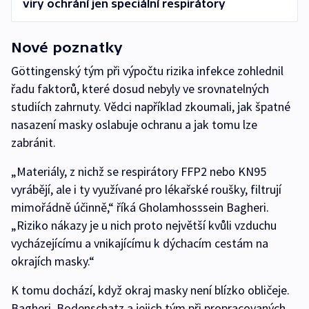
viry ochrání jen speciální respirátory
Nové poznatky
Göttingenský tým při výpočtu rizika infekce zohlednil
řadu faktorů, které dosud nebyly ve srovnatelných
studiích zahrnuty. Vědci například zkoumali, jak špatné
nasazení masky oslabuje ochranu a jak tomu lze
zabránit.
„Materiály, z nichž se respirátory FFP2 nebo KN95
vyrábějí, ale i ty využívané pro lékařské roušky, filtrují
mimořádně účinně,“ říká Gholamhosssein Bagheri.
„Riziko nákazy je u nich proto největší kvůli vzduchu
vycházejícímu a vnikajícímu k dýchacím cestám na
okrajích masky.“
K tomu dochází, když okraj masky není blízko obličeje.
Bagheri, Bodenschatz a jejich tým při propracovaných