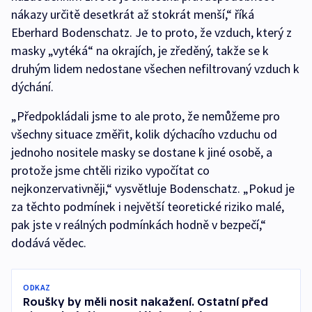
nákazy určitě desetkrát až stokrát menší,“ říká
Eberhard Bodenschatz. Je to proto, že vzduch, který z
masky „vytéká“ na okrajích, je zředěný, takže se k
druhým lidem nedostane všechen nefiltrovaný vzduch k
dýchání.
„Předpokládali jsme to ale proto, že nemůžeme pro
všechny situace změřit, kolik dýchacího vzduchu od
jednoho nositele masky se dostane k jiné osobě, a
protože jsme chtěli riziko vypočítat co
nejkonzervativněji,“ vysvětluje Bodenschatz. „Pokud je
za těchto podmínek i největší teoretické riziko malé,
pak jste v reálných podmínkách hodně v bezpečí,“
dodává vědec.
ODKAZ
Roušky by měli nosit nakažení. Ostatní před