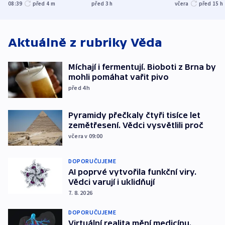
Bělgorodu
evakuovali tisíce lidí
společensko
08:39
před 4
m
před 3
h
včera
před 15
h
atmosféru
Aktuálně z rubriky
Věda
Míchají i fermentují. Bioboti z Brna by
mohli pomáhat vařit pivo
před 4
h
Pyramidy přečkaly čtyři tisíce let
zemětřesení. Vědci vysvětlili proč
včera v 09:00
DOPORUČUJEME
AI poprvé vytvořila funkční viry.
Vědci varují i uklidňují
7. 8. 2026
DOPORUČUJEME
Virtuální realita mění medicínu.