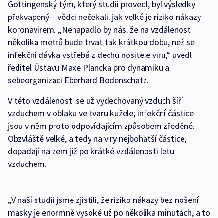
Göttingenský tým, který studii provedl, byl výsledky
překvapený – vědci nečekali, jak velké je riziko nákazy
koronavirem. „Nenapadlo by nás, že na vzdálenost
několika metrů bude trvat tak krátkou dobu, než se
infekční dávka vstřebá z dechu nositele viru,“ uvedl
ředitel Ústavu Maxe Plancka pro dynamiku a
sebeorganizaci Eberhard Bodenschatz.
V této vzdálenosti se už vydechovaný vzduch šíří
vzduchem v oblaku ve tvaru kužele; infekční částice
jsou v něm proto odpovídajícím způsobem zředěné.
Obzvláště velké, a tedy na viry nejbohatší částice,
dopadají na zem již po krátké vzdálenosti letu
vzduchem.
„V naší studii jsme zjistili, že riziko nákazy bez nošení
masky je enormně vysoké už po několika minutách, a to