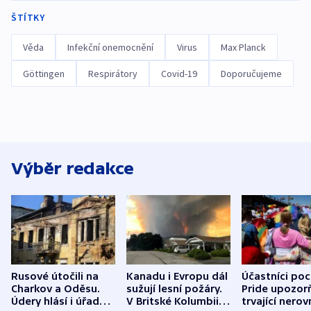
ŠTÍTKY
Věda
Infekční onemocnění
Virus
Max Planck
Göttingen
Respirátory
Covid-19
Doporučujeme
Výběr redakce
Rusové útočili na
Kanadu i Evropu dál
Účastníci po
Charkov a Oděsu.
sužují lesní požáry.
Pride upozorň
Údery hlásí i úřady v
V Britské Kolumbii
trvající nerov