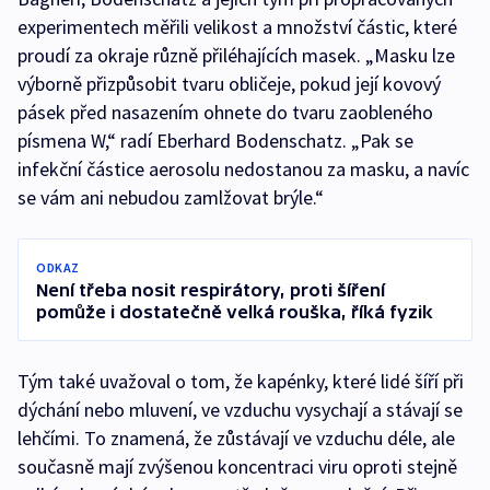
experimentech měřili velikost a množství částic, které
proudí za okraje různě přiléhajících masek. „Masku lze
výborně přizpůsobit tvaru obličeje, pokud její kovový
pásek před nasazením ohnete do tvaru zaobleného
písmena W,“ radí Eberhard Bodenschatz. „Pak se
infekční částice aerosolu nedostanou za masku, a navíc
se vám ani nebudou zamlžovat brýle.“
ODKAZ
Není třeba nosit respirátory, proti šíření
pomůže i dostatečně velká rouška, říká fyzik
Tým také uvažoval o tom, že kapénky, které lidé šíří při
dýchání nebo mluvení, ve vzduchu vysychají a stávají se
lehčími. To znamená, že zůstávají ve vzduchu déle, ale
současně mají zvýšenou koncentraci viru oproti stejně