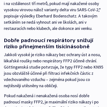
i na vzdálenost tří metrů, pokud mají nakažené osoby
vysokou virovou nálož varianty delta viru SARS-CoV-2,“
popisuje výsledky Eberhard Bodenschatz. A takovým
setkáním se nedá vyhnout ani ve školách, ani v
restauracích nebo klubech, ale dokonce ani venku.
Dobře padnoucí respirátory snižují
riziko přinejmenším tisícinásobně
Jakkoli vysoké je riziko nákazy bez ochrany úst a nosu,
lékařské roušky nebo respirátory FFP2 účinně chrání.
Göttingenská studie potvrzuje, že typy FFP2 nebo KN95
jsou obzvláště účinné při filtraci infekčních částic z
vdechovaného vzduchu – zejména pokud jsou co
nejtěsněji utěsněny na obličeji.
Pokud nakažená i nenakažená osoba nosí dobře
padnoucí masky FFP2, je maximální riziko nákazy i po