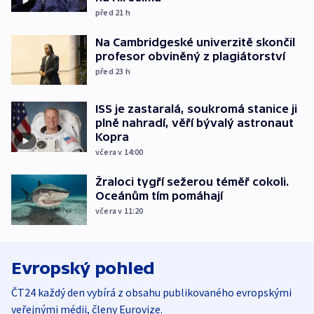
před 21
h
Na Cambridgeské univerzitě skončil
profesor obviněný z plagiátorství
před 23
h
ISS je zastaralá, soukromá stanice ji
plně nahradí, věří bývalý astronaut
Kopra
včera v 14:00
Žraloci tygří sežerou téměř cokoli.
Oceánům tím pomáhají
včera v 11:20
Evropský pohled
ČT24 každý den vybírá z obsahu publikovaného evropskými
veřejnými médii, členy Eurovize.