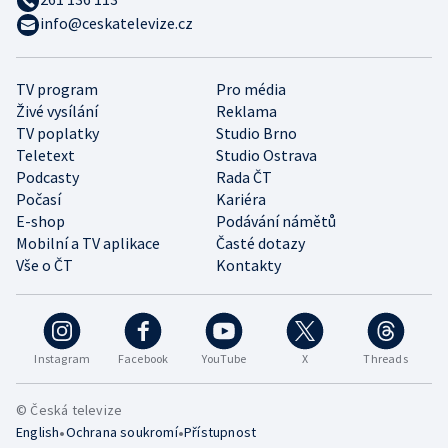
info@ceskatelevize.cz
TV program
Pro média
Živé vysílání
Reklama
TV poplatky
Studio Brno
Teletext
Studio Ostrava
Podcasty
Rada ČT
Počasí
Kariéra
E-shop
Podávání námětů
Mobilní a TV aplikace
Časté dotazy
Vše o ČT
Kontakty
Instagram
Facebook
YouTube
X
Threads
© Česká televize
•
•
English
Ochrana soukromí
Přístupnost