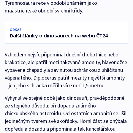
Tyrannosaura rexe v období známém jako
maastrichtské období svrchní křídy.
ODKAZ
Další články o dinosaurech na webu ČT24
Vzhledem nejvíc připomínal dnešní chobotnice nebo
krakatice, ale patřil mezi takzvané amonity, hlavonožce
vybavené chapadly a zavinutou schránkou z uhličitanu
vápenatého. Diploceras patřil mezi ty největší amonity
– jen jeho schránka měřila více než 1,5 metru.
Vyhynul ve stejné době jako dinosauři, pravděpodobně
ze stejného důvodu: při dopadu známého
chicxulubského asteroidu. Od ostatních amonitů se lišil
jedinečným tvarem své skořápky. Horní část se ohýbala
dopředu a dozadu a připomínala tak kancelářskou