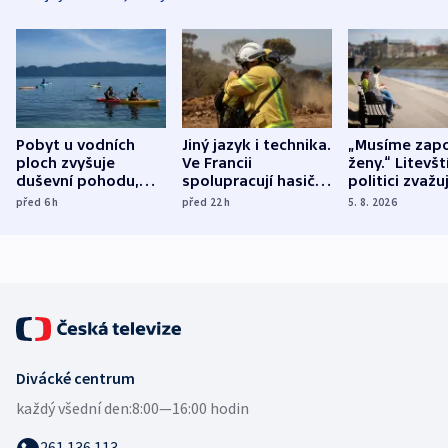
Pobyt u vodních
Jiný jazyk i technika.
„Musíme zapo
ploch zvyšuje
Ve Francii
ženy.“ Litevšt
duševní pohodu,
spolupracují hasiči z
politici zvažuj
ukázala
různých zemí
dohodu o
před 6
h
před 22
h
5. 8. 2026
mezinárodní studie
demografii
Divácké centrum
každý všední den:
8:00—16:00 hodin
261 136 113