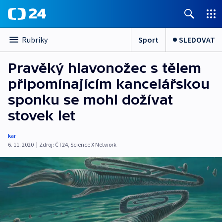
Sport
SLEDOVAT
Rubriky
Pravěký hlavonožec s tělem
připomínajícím kancelářskou
sponku se mohl dožívat
stovek let
kar
6. 11. 2020
|
Zdroj:
ČT24
,
Science X Network