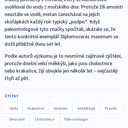
uvolňoval do vody z mořského dna. Protože žili amoniti
neustále ve vodě, metan zanechával na jejich
skořápkách každý rok typický „podpis“. Když
paleontologové tyto značky spočítali, ukázalo se, že
tento konkrétní exemplář Diplomoceras maximum se
dožil přibližně dvou set let.
Podle autorů výzkumu je to nesmírně zajímavé zjištění,
protože dnešní velcí měkkýši, jako jsou chobotnice
nebo krakatice, žijí obvykle jen několik let – nejčastěji
čtyři až pět.
ŠTÍTKY
Věda
Krakatice
Amerika
Antarktida
Pravěk
Dinosauři
Chobotnice
Paleontologie