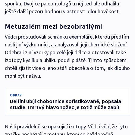
sponku. Dvojice paleontologů u něj teď ale odhalila
ještě další pozoruhodnou vlastnost: dlouhověkost.
Metuzalém mezi bezobratlými
Vědci prostudovali schránku exempláře, kterou předtím
našli jiní výzkumníci, a analyzovali její chemické složení.
Odebrali z ní vzorky po celé její délce a otestovali také
izotopy kyslíku a uhlíku podél pláště. Tímto způsobem
chtěli zjistit více o jeho stáří obecně a o tom, jak dlouho
mohl být naživu.
ODKAZ
Delfíni ubíjí chobotnice sofistikovaně, popsala
studie. I mrtvý hlavonožec je totiž může zabít
Našli pravidelně se opakující izotopy. Vědci věří, že tyto
značky pocházejí z metanu, který se každoročně