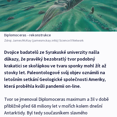
Diplomoceras - rekonstrukce
Zdroj:
James McKay (jamesmckay.info)/ Science X Network
Dvojice badatelů ze Syrakuské univerzity našla
důkazy, že pravěký bezobratlý tvor podobný
krakatici se skořápkou ve tvaru sponky mohl žít až
stovky let. Paleontologové svůj objev oznámili na
letošním setkání Geologické společnosti Ameriky,
která proběhla kvůli pandemii on-line.
Tvor se jmenoval Diplomoceras maximum a žil v době
přibližně před 68 miliony let v mořích kolem dnešní
Antarktidy. Byl tedy současníkem slavného