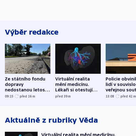
Výběr redakce
Ze státního fondu
Virtuální realita
Policie obvini
dopravy
mění medicínu.
lidí v souvislo
nedostanou letos
Lékaři si otestují
veřejnou sout
kraje na silnice ani
každý řez, říká
Správy železn
09:15
před 16
m
před 39
m
13:08
před 42
korunu, řekl Půta
český expert
Aktuálně z rubriky
Věda
Virtuální realita mění medicínu.