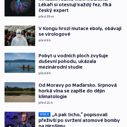
Lékaři si otestují každý řez, říká
český expert
před 39
m
V Kongu hrozí mutace eboly, obávají
se virologové
před 6
h
Pobyt u vodních ploch zvyšuje
duševní pohodu, ukázala
mezinárodní studie
před 6
h
Od Moravy po Maďarsko. Srpnová
horká vlna se zapíše do dějin
klimatologie
před 21
h
„A pak ticho,“ popisovali
VIDEO
přeživší po svržení atomové bomby
na Hirošimu