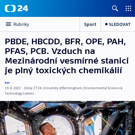
Sport
SLEDOVAT
Rubriky
PBDE, HBCDD, BFR, OPE, PAH,
PFAS, PCB. Vzduch na
Mezinárodní vesmírné stanici
je plný toxických chemikálií
kar
19. 8. 2023
|
Zdroj:
ČT24
,
University of Birmingham
,
Environmental Science &
Technology Letters