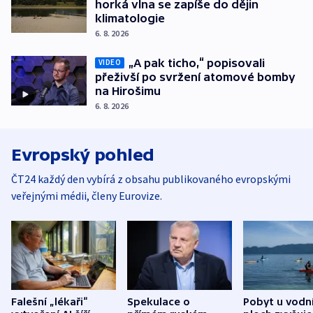
horká vlna se zapíše do dějin
klimatologie
6. 8. 2026
„A pak ticho,“ popisovali
VIDEO
přeživší po svržení atomové bomby
na Hirošimu
6. 8. 2026
Evropský pohled
ČT24 každý den vybírá z obsahu publikovaného evropskými
veřejnými médii, členy Eurovize.
Falešní „lékaři“
Spekulace o
Pobyt u vodn