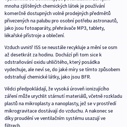
mnoha zjištěných chemických látek je používání
komerčně dostupných volně prodejných předmětů
přivezených na palubu pro osobní potřebu astronautů,
jako jsou fotoaparáty, přehrávače MP3, tablety,
lékařské přístroje a oblečení.
Vzduch uvnitř ISS se neustále recykluje a mění se osm
až desetkrát za hodinu. Dochází při tom sice k
odstraňování oxidu uhličitého, který posádka
vydechuje, ale neví se, do jaké míry se tímto způsobem
odstraňují chemické látky, jako jsou BFR.
Vědci předpokládají, že vysoká úroveň ionizujícího
záření může urychlit stárnutí materiálů, včetně rozkladu
plastů na mikroplasty a nanoplasty, jež se v prostředí
mikrogravitace dostávají do vzduchu. A nakonec se
díky proudění ve ventilačním systému usazují ve
filtrech.