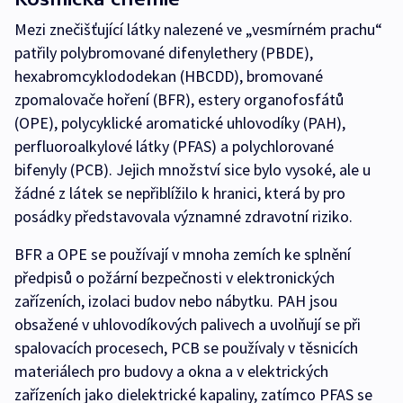
Mezi znečišťující látky nalezené ve „vesmírném prachu“
patřily polybromované difenylethery (PBDE),
hexabromcyklododekan (HBCDD), bromované
zpomalovače hoření (BFR), estery organofosfátů
(OPE), polycyklické aromatické uhlovodíky (PAH),
perfluoroalkylové látky (PFAS) a polychlorované
bifenyly (PCB). Jejich množství sice bylo vysoké, ale u
žádné z látek se nepřiblížilo k hranici, která by pro
posádky představovala významné zdravotní riziko.
BFR a OPE se používají v mnoha zemích ke splnění
předpisů o požární bezpečnosti v elektronických
zařízeních, izolaci budov nebo nábytku. PAH jsou
obsažené v uhlovodíkových palivech a uvolňují se při
spalovacích procesech, PCB se používaly v těsnicích
materiálech pro budovy a okna a v elektrických
zařízeních jako dielektrické kapaliny, zatímco PFAS se