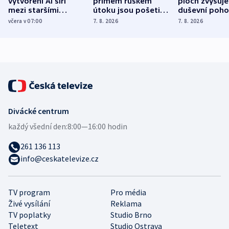
vytvoření AI šíří
přímém ruském
ploch zvyšuje
mezi staršími
útoku jsou pošetilé,
duševní poho
Poláky nebezpečné
míní estonský
ukázala
včera v 07:00
7. 8. 2026
7. 8. 2026
zdravotní rady
bezpečnostní
mezinárodní 
expert
Divácké centrum
každý všední den:
8:00—16:00 hodin
261 136 113
info@ceskatelevize.cz
TV program
Pro média
Živé vysílání
Reklama
TV poplatky
Studio Brno
Teletext
Studio Ostrava