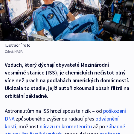
Ilustrační foto
Zdroj:
NASA
Vzduch, který dýchají obyvatelé Mezinárodní
vesmírné stanice (ISS), je chemických nečistot plný
více než prach na podlahách amerických domácností.
Ukázala to studie, jejíž autoři zkoumali obsah filtrů na
orbitální základně.
Astronautům na ISS hrozí spousta rizik – od
poškození
DNA
způsobeného zvýšenou radiací přes
odvápnění
kostí
, možnost
nárazu mikrometeoritu
až po
záhadné