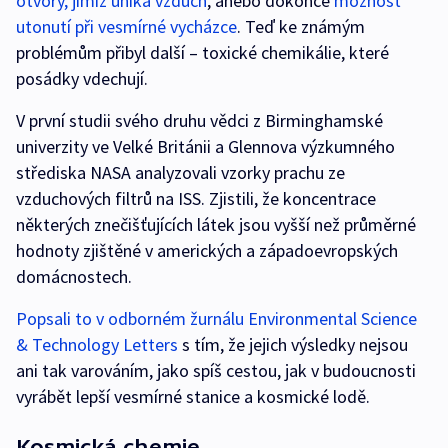
otvory, jimiž uniká vzduch
, anebo dokonce
možnost
utonutí při vesmírné vycházce
. Teď ke známým
problémům přibyl další – toxické chemikálie, které
posádky vdechují.
V první studii svého druhu vědci z Birminghamské
univerzity ve Velké Británii a Glennova výzkumného
střediska NASA analyzovali vzorky prachu ze
vzduchových filtrů na ISS. Zjistili, že koncentrace
některých znečišťujících látek jsou vyšší než průměrné
hodnoty zjištěné v amerických a západoevropských
domácnostech.
Popsali to v odborném žurnálu Environmental Science
& Technology Letters
s tím, že jejich výsledky nejsou
ani tak varováním, jako spíš cestou, jak v budoucnosti
vyrábět lepší vesmírné stanice a kosmické lodě.
Kosmická chemie