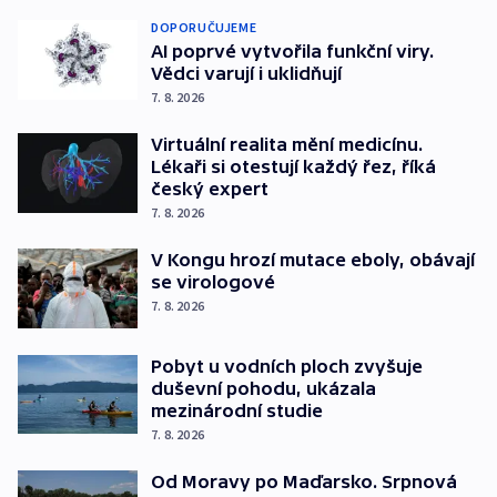
DOPORUČUJEME
AI poprvé vytvořila funkční viry.
Vědci varují i uklidňují
7. 8. 2026
Virtuální realita mění medicínu.
Lékaři si otestují každý řez, říká
český expert
7. 8. 2026
V Kongu hrozí mutace eboly, obávají
se virologové
7. 8. 2026
Pobyt u vodních ploch zvyšuje
duševní pohodu, ukázala
mezinárodní studie
7. 8. 2026
Od Moravy po Maďarsko. Srpnová