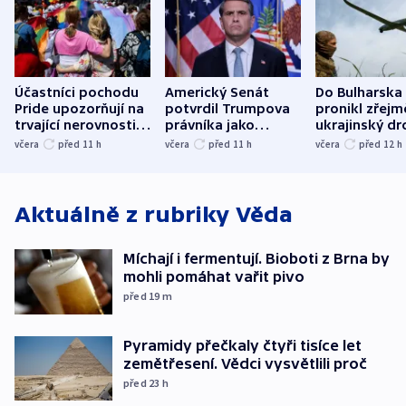
Účastníci pochodu
Americký Senát
Do Bulharska
Pride upozorňují na
potvrdil Trumpova
pronikl zřejm
trvající nerovnosti i
právníka jako
ukrajinský dr
společenskou
ministra
explodoval k
včera
před 11
h
včera
před 11
h
včera
před 12
h
atmosféru
spravedlnosti
od plynovod
Aktuálně z rubriky
Věda
Míchají i fermentují. Bioboti z Brna by
mohli pomáhat vařit pivo
před 19
m
Pyramidy přečkaly čtyři tisíce let
zemětřesení. Vědci vysvětlili proč
před 23
h