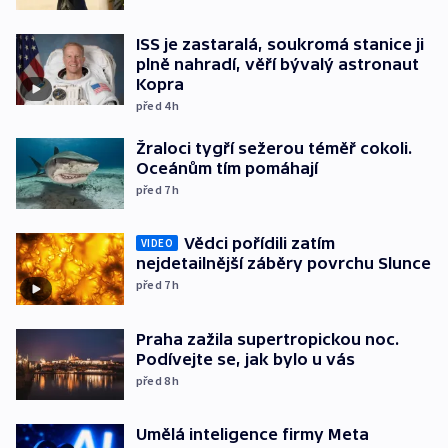
ISS je zastaralá, soukromá stanice ji
plně nahradí, věří bývalý astronaut
Kopra
před 4
h
Žraloci tygří sežerou téměř cokoli.
Oceánům tím pomáhají
před 7
h
Vědci pořídili zatím
VIDEO
nejdetailnější záběry povrchu Slunce
před 7
h
Praha zažila supertropickou noc.
Podívejte se, jak bylo u vás
před 8
h
Umělá inteligence firmy Meta