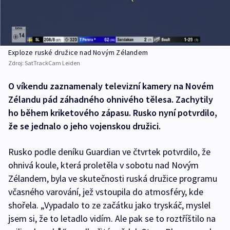
Exploze ruské družice nad Novým Zélandem
Zdroj:
SatTrackCam Leiden
O víkendu zaznamenaly televizní kamery na Novém
Zélandu pád záhadného ohnivého tělesa. Zachytily
ho během kriketového zápasu. Rusko nyní potvrdilo,
že se jednalo o jeho vojenskou družici.
Rusko podle deníku Guardian ve čtvrtek potvrdilo, že
ohnivá koule, která proletěla v sobotu nad Novým
Zélandem, byla ve skutečnosti ruská družice programu
včasného varování, jež vstoupila do atmosféry, kde
shořela. „Vypadalo to ze začátku jako tryskáč, myslel
jsem si, že to letadlo vidím. Ale pak se to roztříštilo na