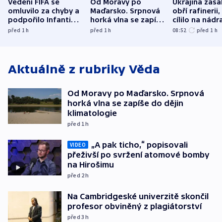
Vedení FIFA se
Od Moravy po
Ukrajina zasá
omluvilo za chyby a
Maďarsko. Srpnová
obří rafinerii
podpořilo Infantina.
horká vlna se zapíše
cílilo na nádra
UEFA trvá na
do dějin
autobus
před 1
h
před 1
h
08:52
před 1
h
bojkotu
klimatologie
Aktuálně z rubriky
Věda
Od Moravy po Maďarsko. Srpnová
horká vlna se zapíše do dějin
klimatologie
před 1
h
„A pak ticho,“ popisovali
VIDEO
přeživší po svržení atomové bomby
na Hirošimu
před 2
h
Na Cambridgeské univerzitě skončil
profesor obviněný z plagiátorství
před 3
h