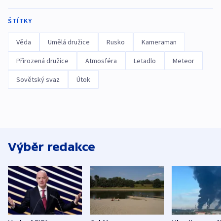
ŠTÍTKY
Věda
Umělá družice
Rusko
Kameraman
Přirozená družice
Atmosféra
Letadlo
Meteor
Sovětský svaz
Útok
Výběr redakce