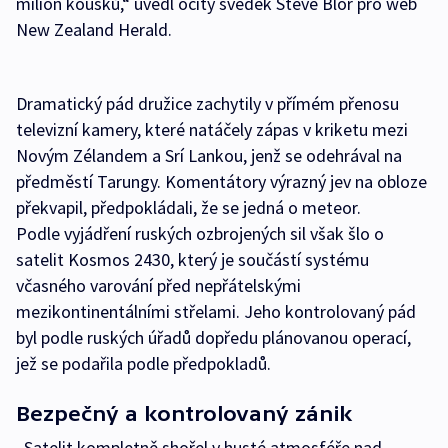
milion kousků,“ uvedl očitý svědek Steve Blor pro web
New Zealand Herald.
Dramatický pád družice zachytily v přímém přenosu
televizní kamery, které natáčely zápas v kriketu mezi
Novým Zélandem a Srí Lankou, jenž se odehrával na
předměstí Tarungy. Komentátory výrazný jev na obloze
překvapil, předpokládali, že se jedná o meteor.
Podle vyjádření ruských ozbrojených sil však šlo o
satelit Kosmos 2430, který je součástí systému
včasného varování před nepřátelskými
mezikontinentálními střelami. Jeho kontrolovaný pád
byl podle ruských úřadů dopředu plánovanou operací,
jež se podařila podle předpokladů.
Bezpečný a kontrolovaný zánik
„Satelit kompletně shořel v husté atmosféře nad