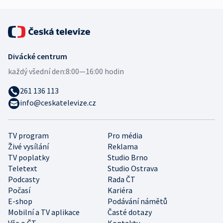
Divácké centrum
každý všední den:
8:00—16:00 hodin
261 136 113
info@ceskatelevize.cz
TV program
Pro média
Živé vysílání
Reklama
TV poplatky
Studio Brno
Teletext
Studio Ostrava
Podcasty
Rada ČT
Počasí
Kariéra
E-shop
Podávání námětů
Mobilní a TV aplikace
Časté dotazy