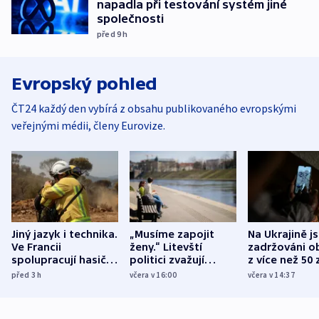
napadla při testování systém jiné
společnosti
před 9
h
Evropský pohled
ČT24 každý den vybírá z obsahu publikovaného evropskými
veřejnými médii, členy Eurovize.
Jiný jazyk i technika.
„Musíme zapojit
Na Ukrajině j
Ve Francii
ženy.“ Litevští
zadržováni o
spolupracují hasiči z
politici zvažují
z více než 50 
různých zemí
dohodu o
Bojovali na s
před 3
h
včera v 16:00
včera v 14:37
demografii
Ruska