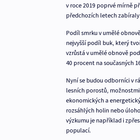
v roce 2019 poprvé mírně přev
předchozích letech zabíraly
Podíl smrku v umělé obnově 
nejvyšší podíl buk, který tvo
vzrůstá v umělé obnově podíl
40 procent na současných 16
Nyní se budou odborníci v 
lesních porostů, možnostmi 
ekonomických a energetický
rozsáhlých holin nebo úloho
výzkumu je například i zpř
populací.