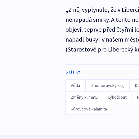
„Z něj vyplynulo, že v Liber
nenapadá smrky. A tento nez
objevil teprve před čtyřmi le
napadl buky i v našem městě
(Starostové pro Liberecký kr
ŠTÍTKY
Věda
Jihomoravský kraj
D
Změny klimatu
Lýkožrout
Kůrovcová kalamita