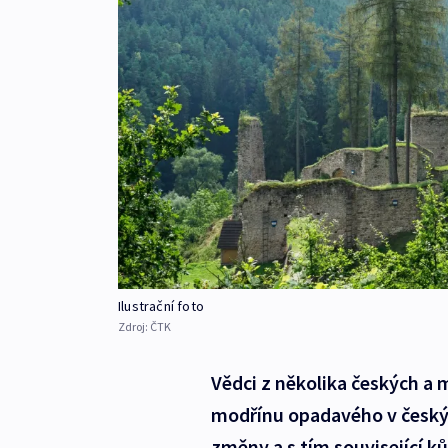
Ilustrační foto
Zdroj:
ČTK
Vědci z několika českých a 
modřínu opadavého v českýc
změny a s tím související k