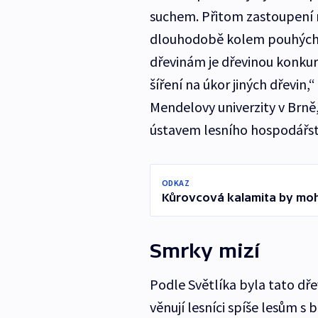
suchem. Přitom zastoupení 
dlouhodobě kolem pouhých č
dřevinám je dřevinou konkur
šíření na úkor jiných dřevin,
Mendelovy univerzity v Brn
ústavem lesního hospodářství
ODKAZ
Kůrovcová kalamita by mohla
Smrky mizí
Podle Světlíka byla tato dř
věnují lesníci spíše lesům s 