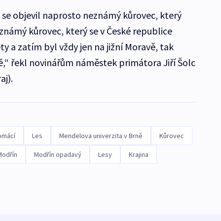
ci se objevil naprosto neznámý kůrovec, který
námý kůrovec, který se v České republice
ty a zatím byl vždy jen na jižní Moravě, tak
,“ řekl novinářům náměstek primátora Jiří Šolc
aj).
omácí
Les
Mendelova univerzita v Brně
Kůrovec
Modřín
Modřín opadavý
Lesy
Krajina