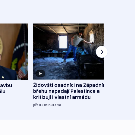
Židovští osadníci na Západním
tavbu
Slove
břehu napadají Palestince a
álu
tvrdí
kritizují i vlastní armádu
12:27
před 5
minutami