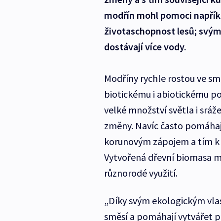
modřín mohl pomoci napříkl
životaschopnost lesů; svým
dostávají více vody.
Modříny rychle rostou ve smí
biotickému i abiotickému p
velké množství světla i srá
změny. Navíc často pomáhají
korunovým zápojem a tím k 
Vytvořená dřevní biomasa m
různorodé využití.
„Díky svým ekologickým vlas
směsí a pomáhají vytvářet po