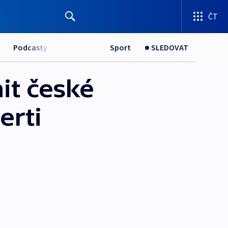
ČT
Podcasty
Sport
SLEDOVAT
it české
erti