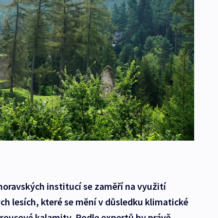
moravských institucí se zaměří na využití
h lesích, které se mění v důsledku klimatické
ůrovcové kalamity. Podle expertů by právě