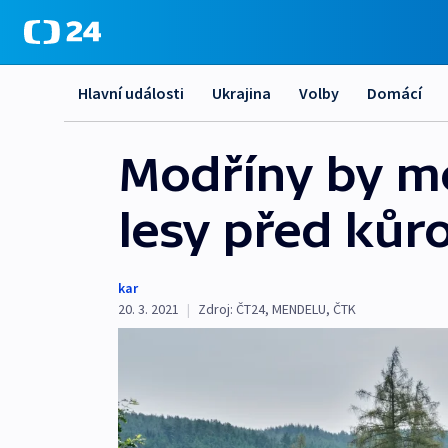
Hlavní události
Ukrajina
Volby
Domácí
Modříny by mo
lesy před kůr
kar
20. 3. 2021
|
Zdroj:
ČT24
,
MENDELU
,
ČTK