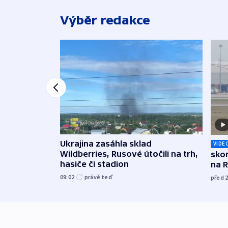
Výběr redakce
Ukrajina zasáhla sklad
VIDE
Wildberries, Rusové útočili na trh,
skor
hasiče či stadion
na 
09:02
právě teď
před 