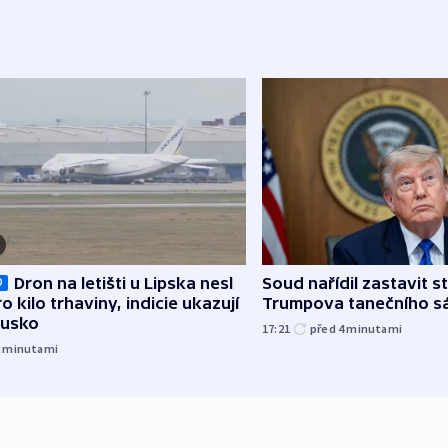
Dron na letišti u Lipska nesl
Soud nařídil zastavit s
O
o kilo trhaviny, indicie ukazují
Trumpova tanečního s
Rusko
17:21
před 4
minutami
2
minutami