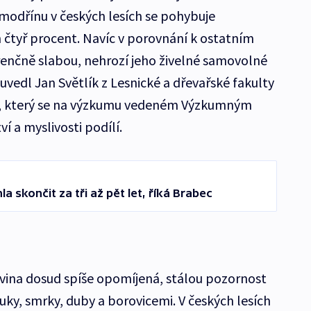
modřínu v českých lesích se pohybuje
tyř procent. Navíc v porovnání k ostatním
enčně slabou, nehrozí jeho živelné samovolné
“ uvedl Jan Světlík z Lesnické a dřevařské fakulty
ě, který se na výzkumu vedeném Výzkumným
 a myslivosti podílí.
 skončit za tři až pět let, říká Brabec
evina dosud spíše opomíjená, stálou pozornost
buky, smrky, duby a borovicemi. V českých lesích