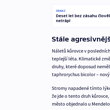
ODKAZ
Deset let bez zásahu člově
netrápí
Stále agresivněj
Náletů kůrovce v posledních
teplejší léta. Klimatické změ
druhy, které doposud neměly 
taphrorychus bicolor –⁠ nový
Stromy napadené tímto lýko
že jde o tento druh kůrovce,
město objednalo u Mendelovy