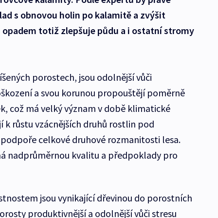
ad s obnovou holin po kalamitě a zvýšit
 opadem totiž zlepšuje půdu a i ostatní stromy
šených porostech, jsou odolnější vůči
oškození a svou korunou propouštějí poměrně
žek, což má velký význam v době klimatické
 k růstu vzácnějších druhů rostlin pod
podpoře celkové druhové rozmanitosti lesa.
á nadprůměrnou kvalitu a předpoklady pro
tnostem jsou vynikající dřevinou do porostních
rosty produktivnější a odolnější vůči stresu