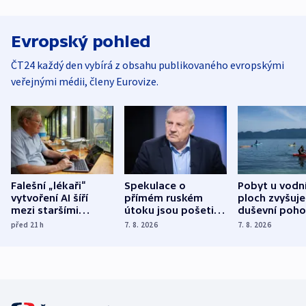
Evropský pohled
ČT24 každý den vybírá z obsahu publikovaného evropskými
veřejnými médii, členy Eurovize.
Falešní „lékaři“
Spekulace o
Pobyt u vodn
vytvoření AI šíří
přímém ruském
ploch zvyšuje
mezi staršími
útoku jsou pošetilé,
duševní poho
Poláky nebezpečné
míní estonský
ukázala
před 21
h
7. 8. 2026
7. 8. 2026
zdravotní rady
bezpečnostní
mezinárodní 
expert