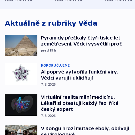
atmosféru
spravedlnosti
od plynovod
Aktuálně z rubriky
Věda
Pyramidy přečkaly čtyři tisíce let
zemětřesení. Vědci vysvětlili proč
před 19
h
DOPORUČUJEME
AI poprvé vytvořila funkční viry.
Vědci varují i uklidňují
7. 8. 2026
Virtuální realita mění medicínu.
Lékaři si otestují každý řez, říká
český expert
7. 8. 2026
V Kongu hrozí mutace eboly, obávají
se virologové