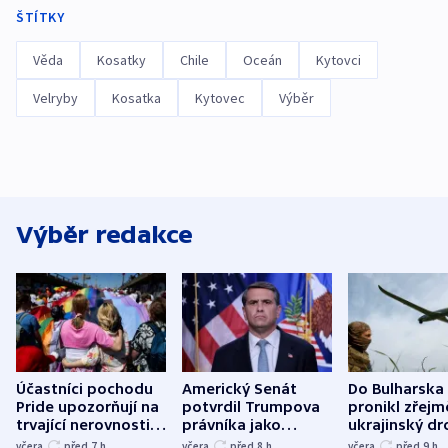
ŠTÍTKY
Věda
Kosatky
Chile
Oceán
Kytovci
Velryby
Kosatka
Kytovec
Výběr
Výběr redakce
Účastníci pochodu
Americký Senát
Do Bulharska
Pride upozorňují na
potvrdil Trumpova
pronikl zřejm
trvající nerovnosti i
právníka jako
ukrajinský dr
společenskou
ministra
explodoval k
včera
před 7
h
včera
před 8
h
včera
před 9
h