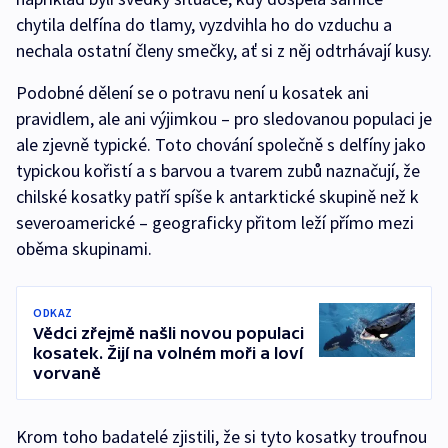
chytila delfína do tlamy, vyzdvihla ho do vzduchu a
nechala ostatní členy smečky, ať si z něj odtrhávají kusy.
Podobné dělení se o potravu není u kosatek ani
pravidlem, ale ani výjimkou – pro sledovanou populaci je
ale zjevně typické. Toto chování společně s delfíny jako
typickou kořistí a s barvou a tvarem zubů naznačují, že
chilské kosatky patří spíše k antarktické skupině než k
severoamerické – geograficky přitom leží přímo mezi
oběma skupinami.
ODKAZ
Vědci zřejmě našli novou populaci
kosatek. Žijí na volném moři a loví
vorvaně
Krom toho badatelé zjistili, že si tyto kosatky troufnou