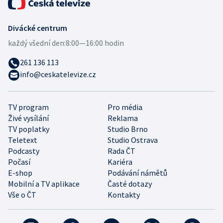
Divácké centrum
každý všední den:
8:00—16:00 hodin
261 136 113
info@ceskatelevize.cz
TV program
Pro média
Živé vysílání
Reklama
TV poplatky
Studio Brno
Teletext
Studio Ostrava
Podcasty
Rada ČT
Počasí
Kariéra
E-shop
Podávání námětů
Mobilní a TV aplikace
Časté dotazy
Vše o ČT
Kontakty