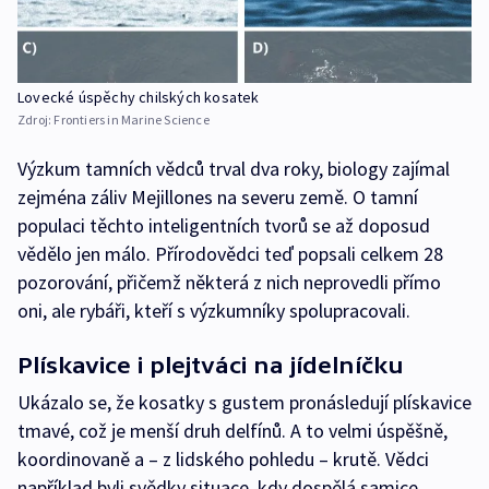
Lovecké úspěchy chilských kosatek
Zdroj:
Frontiers in Marine Science
Výzkum tamních vědců trval dva roky, biology zajímal
zejména záliv Mejillones na severu země. O tamní
populaci těchto inteligentních tvorů se až doposud
vědělo jen málo. Přírodovědci teď popsali celkem 28
pozorování, přičemž některá z nich neprovedli přímo
oni, ale rybáři, kteří s výzkumníky spolupracovali.
Plískavice i plejtváci na jídelníčku
Ukázalo se, že kosatky s gustem pronásledují plískavice
tmavé, což je menší druh delfínů. A to velmi úspěšně,
koordinovaně a – z lidského pohledu – krutě. Vědci
například byli svědky situace, kdy dospělá samice