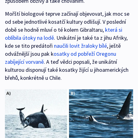
způsobem obživy a také chováním.
Mořští biologové teprve začínají objevovat, jak moc se
od sebe jednotlivé kosatčí kultury odlišují. V poslední
době se hodně mluví o té kolem Gibraltaru,
která si
oblíbila útoky na lodě
. Unikátní je také ta z jihu Afriky,
kde se tito predátoři
naučili lovit žraloky bílé
, ještě
odvážnější jsou pak k
osatky od pobřeží Oregonu
zabíjející vorvaně
. A teď vědci popsali, že unikátní
kulturou disponují také kosatky žijící u jihoamerických
břehů, konkrétně u Chile.