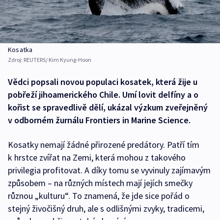
Kosatka
Zdroj:
REUTERS/ Kim Kyung-Hoon
Vědci popsali novou populaci kosatek, která žije u
pobřeží jihoamerického Chile. Umí lovit delfíny a o
kořist se spravedlivě dělí, ukázal výzkum zveřejněný
v odborném žurnálu Frontiers in Marine Science.
Kosatky nemají žádné přirozené predátory. Patří tím
k hrstce zvířat na Zemi, která mohou z takového
privilegia profitovat. A díky tomu se vyvinuly zajímavým
způsobem – na různých místech mají jejích smečky
různou „kulturu“. To znamená, že jde sice pořád o
stejný živočišný druh, ale s odlišnými zvyky, tradicemi,