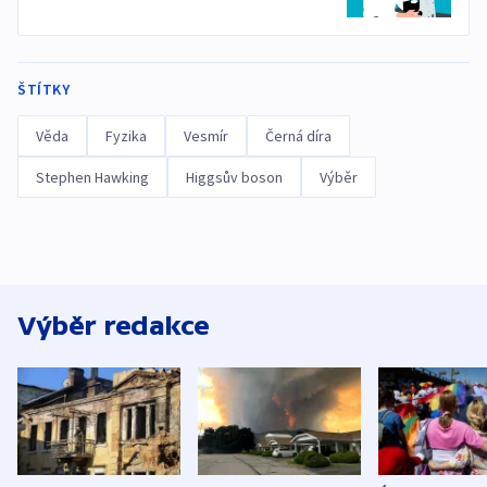
ŠTÍTKY
Věda
Fyzika
Vesmír
Černá díra
Stephen Hawking
Higgsův boson
Výběr
Výběr redakce