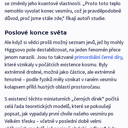
se změnily jeho kvantové vlastnosti. „Proto toto teplo
nemohlo vyvolat konec vesmíru, což je pravděpodobně
důvod, proč jsme stále zde,“ říkají autoři studie.
Poslové konce světa
Ale když si vědci prošli možný seznam jevů, jež by mohly
Higgsovo pole destabilizovat, na jeden fenomén přece
jenom narazili. Jsou to takzvané
primordiální černé díry
,
které vznikaly v počátcích existence kosmu. Byly
extrémně drobné, možná jako částice, ale extrémně
hmotné – podle fyziků měly vznikat v raném vesmíru
kolapsem příliš hustých oblastí prostoročasu.
S existencí těchto miniaturních „černých dírek“ počítá
celá řada teoretických modelů, které se pokoušejí
popsat, jak vypadaly první chvíle našeho vesmíru po
Velkém třesku – včetně v poslední době velmi