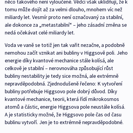
něco takového není vyloučené. Vědci však uklidňují, že k
tomu může dojít až za velmi dlouho, mnohem víc než
miliardy let. Vesmír proto není označovaný za stabilní,
ale dokonce za „metastabilní“ – jeho zásadní změna se
nedá očekávat celé miliardy let.
Voda ve vaně se totiž jen tak vařit nezačne, a podobně
nemohou začít vznikat ani bubliny v Higgsově poli. Jeho
energie díky kvantové mechanice stále kolísá, ale
celkově je stabilní – nerovnováha způsobující růst
bubliny nestability je tedy sice možná, ale extrémně
nepravděpodobná. Zjednodušeně řečeno: K vytvoření
bubliny potřebuje Higgsovo pole dobrý důvod. Díky
kvantové mechanice, teorii, která řídí mikrokosmos
atomů a částic, energie Higgsova pole neustále kolísá.
A je statisticky možné, že Higgsovo pole čas od času
bublinu vytvoří. Jen je to extrémně nepravděpodobné.