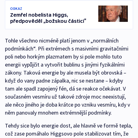
ODKAZ
Zemřel nobelista Higgs,
předpověděl „božskou částici“
Tohle všechno nicméně platí jenom v „normálních
podmínkách“. Při extrémech s masivními gravitačními
poli nebo horkým plazmatem by si pole mohlo tuto
energii vypůjčit a vytvořit bublinu s jinými fyzikálními
zákony. Taková energie by ale musela být obrovská –
když do vany padne zápalka, nic se nestane – kdyby
tam ale spadl zapojený fén, dá se reakce očekávat. V
současném vesmíru už takové zdroje moc neexistují,
ale něco jiného je doba krátce po vzniku vesmíru, kdy v
něm panovaly mnohem extrémnější podmínky.
Tehdy sice bylo energie dost, ale hlavně ve formě tepla,
což zase pomáhalo Higgsovo pole stabilizovat tím, že