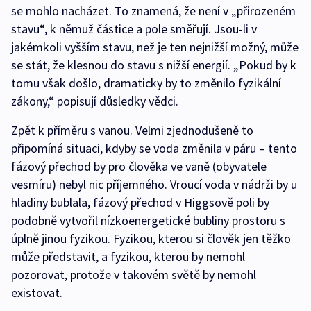
se mohlo nacházet. To znamená, že není v „přirozeném
stavu“, k němuž částice a pole směřují. Jsou-li v
jakémkoli vyšším stavu, než je ten nejnižší možný, může
se stát, že klesnou do stavu s nižší energií. „Pokud by k
tomu však došlo, dramaticky by to změnilo fyzikální
zákony,“ popisují důsledky vědci.
Zpět k příměru s vanou. Velmi zjednodušeně to
připomíná situaci, kdyby se voda změnila v páru – tento
fázový přechod by pro člověka ve vaně (obyvatele
vesmíru) nebyl nic příjemného. Vroucí voda v nádrži by u
hladiny bublala, fázový přechod v Higgsově poli by
podobně vytvořil nízkoenergetické bubliny prostoru s
úplně jinou fyzikou. Fyzikou, kterou si člověk jen těžko
může představit, a fyzikou, kterou by nemohl
pozorovat, protože v takovém světě by nemohl
existovat.