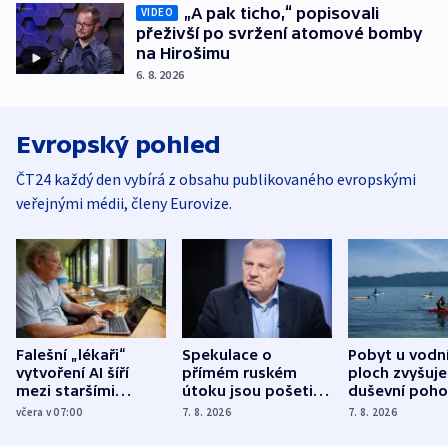
„A pak ticho,“ popisovali
VIDEO
přeživší po svržení atomové bomby
na Hirošimu
6. 8. 2026
Evropský pohled
ČT24 každý den vybírá z obsahu publikovaného evropskými
veřejnými médii, členy Eurovize.
Falešní „lékaři“
Spekulace o
Pobyt u vodn
vytvoření AI šíří
přímém ruském
ploch zvyšuje
mezi staršími
útoku jsou pošetilé,
duševní poho
Poláky nebezpečné
míní estonský
ukázala
včera v 07:00
7. 8. 2026
7. 8. 2026
zdravotní rady
bezpečnostní
mezinárodní 
expert