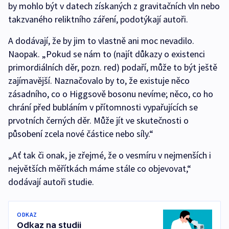
by mohlo být v datech získaných z gravitačních vln nebo
takzvaného reliktního záření, podotýkají autoři.
A dodávají, že by jim to vlastně ani moc nevadilo.
Naopak. „Pokud se nám to (najít důkazy o existenci
primordiálních děr, pozn. red) podaří, může to být ještě
zajímavější. Naznačovalo by to, že existuje něco
zásadního, co o Higgsově bosonu nevíme; něco, co ho
chrání před bubláním v přítomnosti vypařujících se
prvotních černých děr. Může jít ve skutečnosti o
působení zcela nové částice nebo síly.“
„Ať tak či onak, je zřejmé, že o vesmíru v nejmenších i
největších měřítkách máme stále co objevovat,“
dodávají autoři studie.
ODKAZ
Odkaz na studii