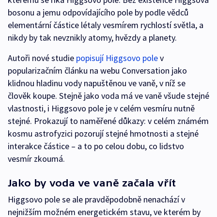
bosonu a jemu odpovídajícího pole by podle vědců
elementární částice létaly vesmírem rychlostí světla, a
nikdy by tak nevznikly atomy, hvězdy a planety.
Autoři nové studie
popisují Higgsovo pole
v
popularizačním článku na webu Conversation jako
klidnou hladinu vody napuštěnou ve vaně, v níž se
člověk koupe. Stejně jako voda má ve vaně všude stejné
vlastnosti, i Higgsovo pole je v celém vesmíru nutně
stejné. Prokazují to naměřené důkazy: v celém známém
kosmu astrofyzici pozorují stejné hmotnosti a stejné
interakce částice – a to po celou dobu, co lidstvo
vesmír zkoumá.
Jako by voda ve vaně začala vřít
Higgsovo pole se ale pravděpodobně nenachází v
nejnižším možném energetickém stavu, ve kterém by