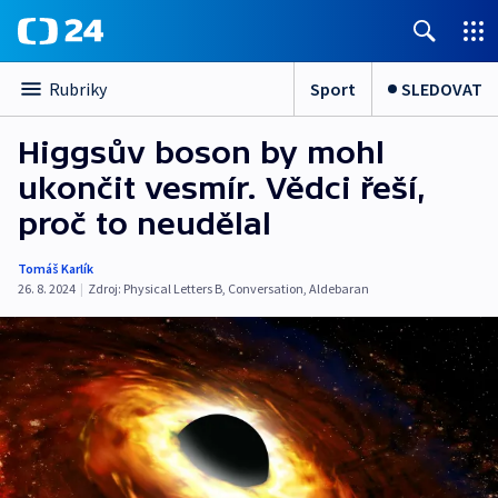
Sport
SLEDOVAT
Rubriky
Higgsův boson by mohl
ukončit vesmír. Vědci řeší,
proč to neudělal
Tomáš Karlík
26. 8. 2024
|
Zdroj:
Physical Letters B
,
Conversation
,
Aldebaran