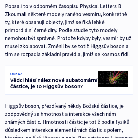
Popsali to v odborném časopisu Physical Letters B.
Zkoumali některé modely raného vesmíru, konkrétně
ty, které obsahují objekty, jimž se říká lehké
primordiální černé díry. Podle studie tyto modely
nemohou být správné. Protože kdyby byly, vesmír by už
musel zkolabovat. Změnil by se totiž Higgsův boson a
tím se rozpadla základní pravidla, jimiž se kosmos řídí.
ODKAZ
Vědci hlásí nález nové subatomární
částice, je to Higgsův boson?
Higgsův boson, přezdívaný někdy Božská částice, je
zodpovědný za hmotnost a interakce všech nám
známých částic. Hmotnosti částic je totiž podle fyziků
důsledkem interakce elementárních částic s polem,
kterému se říká Higgsovo pole. Bez existence Higgsova