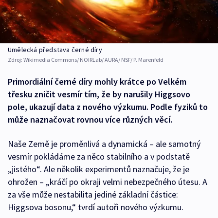
Umělecká představa černé díry
Zdroj:
Wikimedia Commons/ NOIRLab/ AURA/ NSF/ P. Marenfeld
Primordiální černé díry mohly krátce po Velkém
třesku zničit vesmír tím, že by narušily Higgsovo
pole, ukazují data z nového výzkumu. Podle fyziků to
může naznačovat rovnou více různých věcí.
Naše Země je proměnlivá a dynamická – ale samotný
vesmír pokládáme za něco stabilního a v podstatě
„jistého“. Ale několik experimentů naznačuje, že je
ohrožen – „kráčí po okraji velmi nebezpečného útesu. A
za vše může nestabilita jediné základní částice:
Higgsova bosonu,“ tvrdí autoři nového výzkumu.