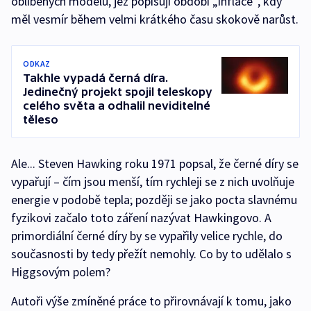
oblíbených modelů, jež popisují období „inflace“, kdy
měl vesmír během velmi krátkého času skokově narůst.
ODKAZ
Takhle vypadá černá díra.
Jedinečný projekt spojil teleskopy
celého světa a odhalil neviditelné
těleso
Ale... Steven Hawking roku 1971 popsal, že černé díry se
vypařují – čím jsou menší, tím rychleji se z nich uvolňuje
energie v podobě tepla; později se jako pocta slavnému
fyzikovi začalo toto záření nazývat Hawkingovo. A
primordiální černé díry by se vypařily velice rychle, do
současnosti by tedy přežít nemohly. Co by to udělalo s
Higgsovým polem?
Autoři výše zmíněné práce to přirovnávají k tomu, jako