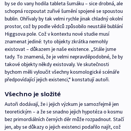
by se do vany hodila tableta šumáku – sice drobná, ale
schopná rozpoutat zuřivé šumění spojené se spoustou
bublin. Ohřívaly by tak velmi rychle jinak chladný okolní
prostor, což by podle vědců způsobilo neustálé bublání
Higgsova pole. Což v kontextu nové studie musí
znamenat jediné: tyto objekty zkrátka nemohly
existovat – důkazem je naše existence. „Stále jsme
tady. To znamená, že je velmi nepravděpodobné, že by
takové objekty někdy existovaly. Ve skutečnosti
bychom měli vyloučit všechny kosmologické scénáře
předpovídající jejich existenci,“ konstatují autoři.
Všechno je složité
Autoři dodávají, že i jejich výzkum je samozřejmě jen
teoretickým – a že se snadno jejich hypotéza o kosmu
bez primordiálních černých děr může rozpadnout. Stačí
jen, aby se důkazy o jejich existenci podařilo najít, což