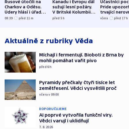
Rusové útočili na
Kanadu i Evropu dál
Účastníci po
Charkov a Oděsu.
sužují lesní požáry.
Pride upozorň
Údery hlásí i úřady v
V Britské Kolumbii
trvající nerov
Bělgorodu
evakuovali tisíce lidí
společensko
08:39
před 11
m
před 5
h
včera
před 17
h
atmosféru
Aktuálně z rubriky
Věda
Míchají i fermentují. Bioboti z Brna by
mohli pomáhat vařit pivo
před 6
h
Pyramidy přečkaly čtyři tisíce let
zemětřesení. Vědci vysvětlili proč
včera v 09:00
DOPORUČUJEME
AI poprvé vytvořila funkční viry.
Vědci varují i uklidňují
7. 8. 2026