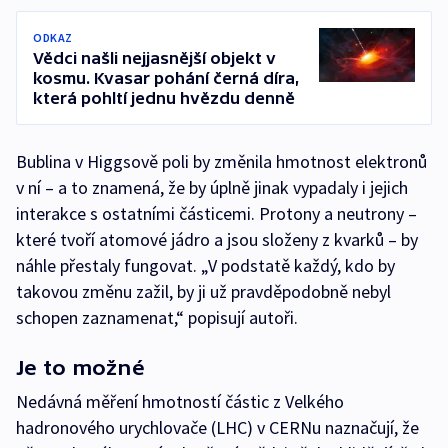
ODKAZ
Vědci našli nejjasnější objekt v
kosmu. Kvasar pohání černá díra,
která pohltí jednu hvězdu denně
Bublina v Higgsově poli by změnila hmotnost elektronů
v ní – a to znamená, že by úplně jinak vypadaly i jejich
interakce s ostatními částicemi. Protony a neutrony –
které tvoří atomové jádro a jsou složeny z kvarků – by
náhle přestaly fungovat. „V podstatě každý, kdo by
takovou změnu zažil, by ji už pravděpodobně nebyl
schopen zaznamenat,“ popisují autoři.
Je to možné
Nedávná měření hmotností částic z Velkého
hadronového urychlovače (LHC) v CERNu naznačují, že