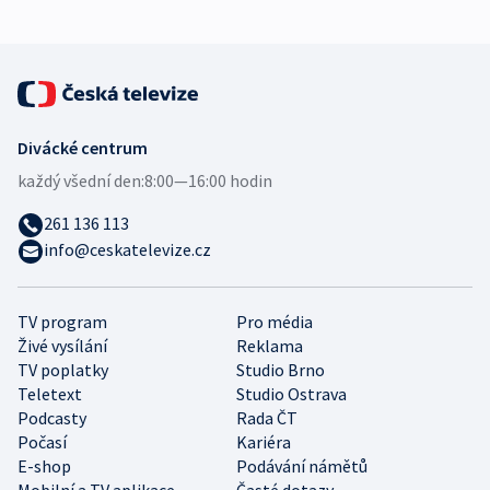
Divácké centrum
každý všední den:
8:00—16:00 hodin
261 136 113
info@ceskatelevize.cz
TV program
Pro média
Živé vysílání
Reklama
TV poplatky
Studio Brno
Teletext
Studio Ostrava
Podcasty
Rada ČT
Počasí
Kariéra
E-shop
Podávání námětů
Mobilní a TV aplikace
Časté dotazy