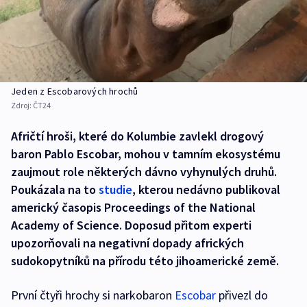
Jeden z Escobarových hrochů
Zdroj:
ČT24
Afričtí hroši, které do Kolumbie zavlekl drogový
baron Pablo Escobar, mohou v tamním ekosystému
zaujmout role některých dávno vyhynulých druhů.
Poukázala na to
studie
, kterou nedávno publikoval
americký časopis Proceedings of the National
Academy of Science. Doposud přitom experti
upozorňovali na negativní dopady afrických
sudokopytníků na přírodu této jihoamerické země.
První čtyři hrochy si narkobaron
Escobar
přivezl do