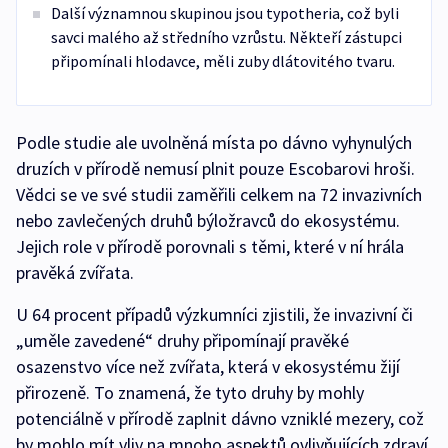
Další významnou skupinou jsou typotheria, což byli
savci malého až středního vzrůstu. Někteří zástupci
připomínali hlodavce, měli zuby dlátovitého tvaru.
Podle studie ale uvolněná místa po dávno vyhynulých
druzích v přírodě nemusí plnit pouze Escobarovi hroši.
Vědci se ve své studii zaměřili celkem na 72 invazivních
nebo zavlečených druhů býložravců do ekosystému.
Jejich role v přírodě porovnali s těmi, které v ní hrála
pravěká zvířata.
U 64 procent případů výzkumníci zjistili, že invazivní či
„uměle zavedené“ druhy připomínají pravěké
osazenstvo více než zvířata, která v ekosystému žijí
přirozeně. To znamená, že tyto druhy by mohly
potenciálně v přírodě zaplnit dávno vzniklé mezery, což
by mohlo mít vliv na mnoho aspektů ovlivňujících zdraví