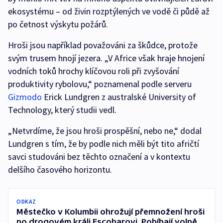
ekosystému – od živin rozptýlených ve vodě či půdě až
po četnost výskytu požárů.
Hroši jsou například považováni za škůdce, protože
svým trusem hnojí jezera. „V Africe však hraje hnojení
vodních toků hrochy klíčovou roli při zvyšování
produktivity rybolovu,“ poznamenal podle serveru
Gizmodo
Erick Lundgren z australské University of
Technology, který studii vedl.
„Netvrdíme, že jsou hroši prospěšní, nebo ne,“ dodal
Lundgren s tím, že by podle nich měli být tito afričtí
savci studováni bez těchto označení a v kontextu
delšího časového horizontu.
ODKAZ
Městečko v Kolumbii ohrožují přemnožení hroši
po drogovém králi Escobarovi. Pobíhají volně