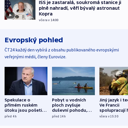
ISS je zastaralá, soukromá stanice ji
plně nahradí, věří bývalý astronaut
Kopra
včera v 14:00
Evropský pohled
ČT24 každý den vybírá z obsahu publikovaného evropskými
veřejnými médii, členy Eurovize.
Spekulace o
Pobyt u vodních
Jiný jazyk i t
přímém ruském
ploch zvyšuje
Ve Francii
útoku jsou pošetilé,
duševní pohodu,
spolupracují h
míní estonský
ukázala
různých zemí
před 4
h
před 14
h
včera v 15:30
bezpečnostní
mezinárodní studie
expert