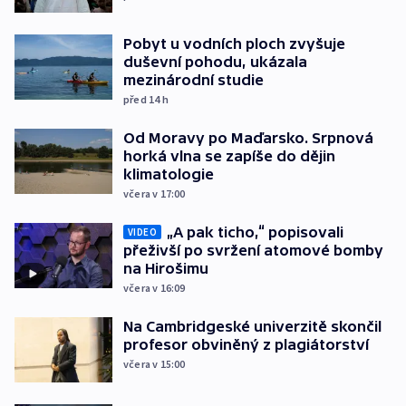
Pobyt u vodních ploch zvyšuje
duševní pohodu, ukázala
mezinárodní studie
před 14
h
Od Moravy po Maďarsko. Srpnová
horká vlna se zapíše do dějin
klimatologie
včera v 17:00
„A pak ticho,“ popisovali
VIDEO
přeživší po svržení atomové bomby
na Hirošimu
včera v 16:09
Na Cambridgeské univerzitě skončil
profesor obviněný z plagiátorství
včera v 15:00