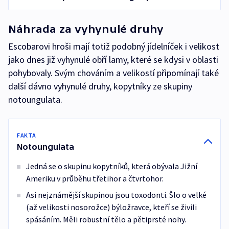
Náhrada za vyhynulé druhy
Escobarovi hroši mají totiž podobný jídelníček i velikost
jako dnes již vyhynulé obří lamy, které se kdysi v oblasti
pohybovaly. Svým chováním a velikostí připomínají také
další dávno vyhynulé druhy, kopytníky ze skupiny
notoungulata.
FAKTA
Notoungulata
Jedná se o skupinu kopytníků, která obývala Jižní
Ameriku v průběhu třetihor a čtvrtohor.
Asi nejznámější skupinou jsou toxodonti. Šlo o velké
(až velikosti nosorožce) býložravce, kteří se živili
spásáním. Měli robustní tělo a pětiprsté nohy.