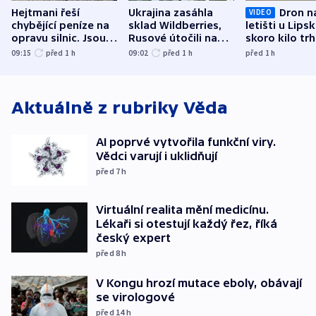
Hejtmani řeší
Ukrajina zasáhla
Dron n
VIDEO
chybějící peníze na
sklad Wildberries,
letišti u Lips
opravu silnic. Jsou
Rusové útočili na
skoro kilo trh
nenárokové, namítá
trh, hasiče či
indicie ukazuj
09:15
před 1
h
09:02
před 1
h
před 1
h
ministerstvo
stadion
Rusko
Aktuálně z rubriky
Věda
AI poprvé vytvořila funkční viry.
Vědci varují i uklidňují
před 7
h
Virtuální realita mění medicínu.
Lékaři si otestují každý řez, říká
český expert
před 8
h
V Kongu hrozí mutace eboly, obávají
se virologové
před 14
h