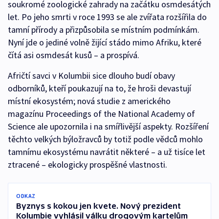
soukromé zoologické zahrady na začátku osmdesátých
let. Po jeho smrti v roce 1993 se ale zvířata rozšířila do
tamní přírody a přizpůsobila se místním podmínkám.
Nyní jde o jediné volně žijící stádo mimo Afriku, které
čítá asi osmdesát kusů – a prospívá.
Afričtí savci v Kolumbii sice dlouho budí obavy
odborníků, kteří poukazují na to, že hroši devastují
místní ekosystém; nová studie z amerického
magazínu Proceedings of the National Academy of
Science ale upozornila i na smířlivější aspekty. Rozšíření
těchto velkých býložravců by totiž podle vědců mohlo
tamnímu ekosystému navrátit některé – a už tisíce let
ztracené – ekologicky prospěšné vlastnosti.
ODKAZ
Byznys s kokou jen kvete. Nový prezident
Kolumbie vyhlásil válku drogovým kartelům