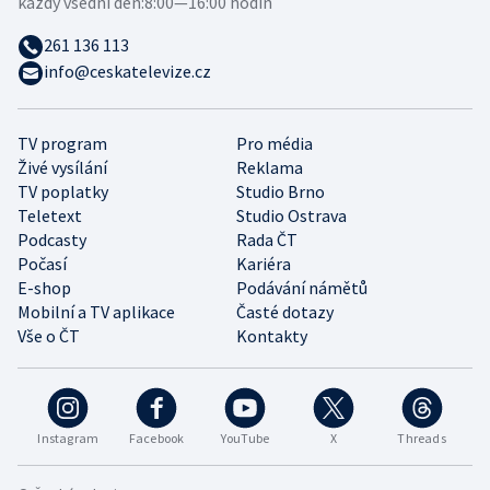
každý všední den:
8:00—16:00 hodin
261 136 113
info@ceskatelevize.cz
TV program
Pro média
Živé vysílání
Reklama
TV poplatky
Studio Brno
Teletext
Studio Ostrava
Podcasty
Rada ČT
Počasí
Kariéra
E-shop
Podávání námětů
Mobilní a TV aplikace
Časté dotazy
Vše o ČT
Kontakty
Instagram
Facebook
YouTube
X
Threads