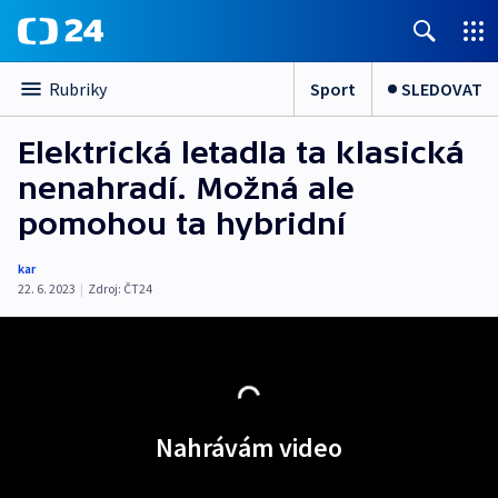
Sport
SLEDOVAT
Rubriky
Elektrická letadla ta klasická
nenahradí. Možná ale
pomohou ta hybridní
kar
22. 6. 2023
|
Zdroj:
ČT24
Nahrávám video