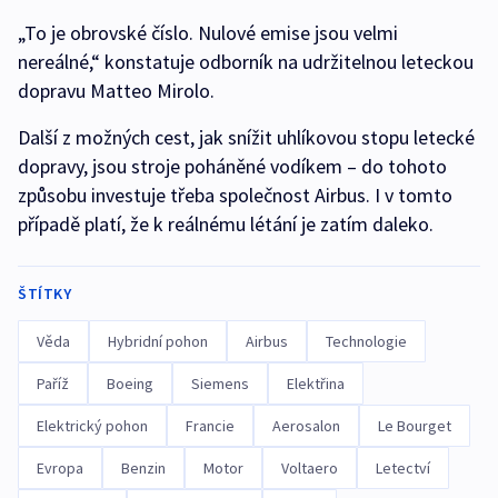
„To je obrovské číslo. Nulové emise jsou velmi
nereálné,“ konstatuje odborník na udržitelnou leteckou
dopravu Matteo Mirolo.
Další z možných cest, jak snížit uhlíkovou stopu letecké
dopravy, jsou stroje poháněné vodíkem – do tohoto
způsobu investuje třeba společnost Airbus. I v tomto
případě platí, že k reálnému létání je zatím daleko.
ŠTÍTKY
Věda
Hybridní pohon
Airbus
Technologie
Paříž
Boeing
Siemens
Elektřina
Elektrický pohon
Francie
Aerosalon
Le Bourget
Evropa
Benzin
Motor
Voltaero
Letectví