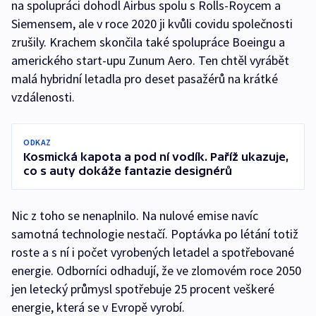
na spolupráci dohodl Airbus spolu s Rolls-Roycem a
Siemensem, ale v roce 2020 ji kvůli covidu společnosti
zrušily. Krachem skončila také spolupráce Boeingu a
amerického start-upu Zunum Aero. Ten chtěl vyrábět
malá hybridní letadla pro deset pasažérů na krátké
vzdálenosti.
ODKAZ
Kosmická kapota a pod ní vodík. Paříž ukazuje,
co s auty dokáže fantazie designérů
Nic z toho se nenaplnilo. Na nulové emise navíc
samotná technologie nestačí. Poptávka po létání totiž
roste a s ní i počet vyrobených letadel a spotřebované
energie. Odborníci odhadují, že ve zlomovém roce 2050
jen letecký průmysl spotřebuje 25 procent veškeré
energie, která se v Evropě vyrobí.