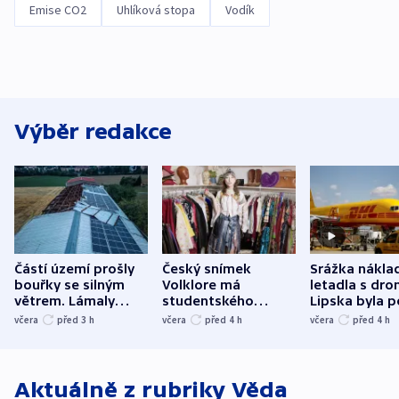
Emise CO2
Uhlíková stopa
Vodík
Výběr redakce
Částí území prošly
Český snímek
Srážka nákla
bouřky se silným
Volklore má
letadla s dr
větrem. Lámaly
studentského
Lipska byla p
stromy a poničily
Oscara, zabojuje o
německého mi
včera
před 3
h
včera
před 4
h
včera
před 4
h
střechu
cenu za krátký film
hybridní útok
Aktuálně z rubriky
Věda