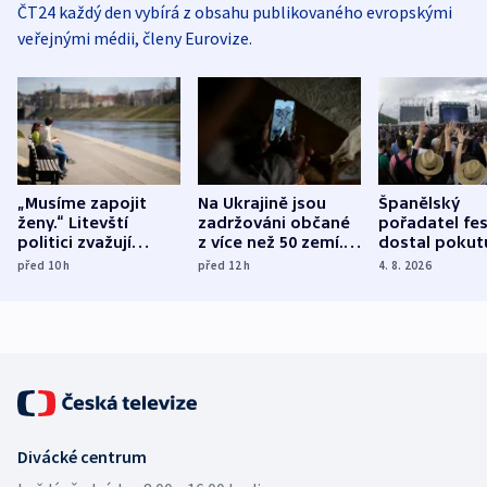
ČT24 každý den vybírá z obsahu publikovaného evropskými
veřejnými médii, členy Eurovize.
„Musíme zapojit
Na Ukrajině jsou
Španělský
ženy.“ Litevští
zadržováni občané
pořadatel fes
politici zvažují
z více než 50 zemí.
dostal pokut
dohodu o
Bojovali na straně
nekalé prakti
před 10
h
před 12
h
4. 8. 2026
demografii
Ruska
Divácké centrum