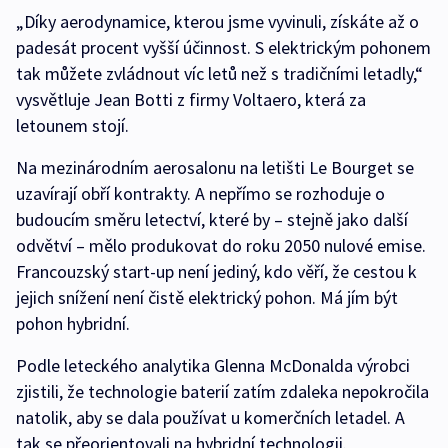
„Díky aerodynamice, kterou jsme vyvinuli, získáte až o
padesát procent vyšší účinnost. S elektrickým pohonem
tak můžete zvládnout víc letů než s tradičními letadly,“
vysvětluje Jean Botti z firmy Voltaero, která za
letounem stojí.
Na mezinárodním aerosalonu na letišti Le Bourget se
uzavírají obří kontrakty. A nepřímo se rozhoduje o
budoucím směru letectví, které by – stejně jako další
odvětví – mělo produkovat do roku 2050 nulové emise.
Francouzský start-up není jediný, kdo věří, že cestou k
jejich snížení není čistě elektrický pohon. Má jím být
pohon hybridní.
Podle leteckého analytika Glenna McDonalda výrobci
zjistili, že technologie baterií zatím zdaleka nepokročila
natolik, aby se dala používat u komerčních letadel. A
tak se přeorientovali na hybridní technologii.