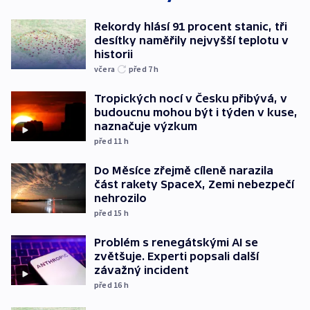
Rekordy hlásí 91 procent stanic, tři
desítky naměřily nejvyšší teplotu v
historii
včera
před 7
h
Tropických nocí v Česku přibývá, v
budoucnu mohou být i týden v kuse,
naznačuje výzkum
před 11
h
Do Měsíce zřejmě cíleně narazila
část rakety SpaceX, Zemi nebezpečí
nehrozilo
před 15
h
Problém s renegátskými AI se
zvětšuje. Experti popsali další
závažný incident
před 16
h