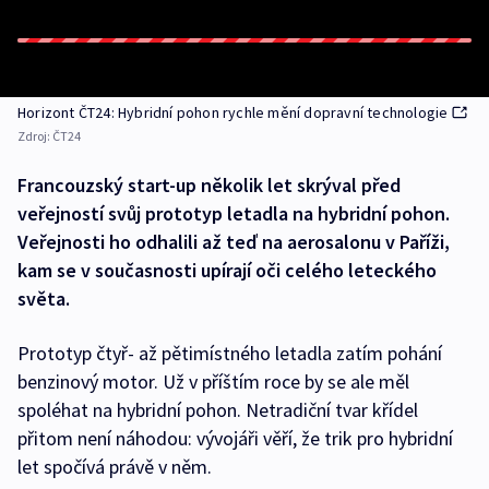
Horizont ČT24: Hybridní pohon rychle mění dopravní technologie
Zdroj:
ČT24
Francouzský start-up několik let skrýval před
veřejností svůj prototyp letadla na hybridní pohon.
Veřejnosti ho odhalili až teď na aerosalonu v Paříži,
kam se v současnosti upírají oči celého leteckého
světa.
Prototyp čtyř- až pětimístného letadla zatím pohání
benzinový motor. Už v příštím roce by se ale měl
spoléhat na hybridní pohon. Netradiční tvar křídel
přitom není náhodou: vývojáři věří, že trik pro hybridní
let spočívá právě v něm.