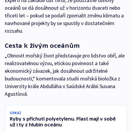
Experti na základě dat tvrdí, že podstatné obnovy
oceánů se dá dosáhnout už v horizontu dvaceti nebo
třiceti let –⁠ pokud se podaří zpomalit změnu klimatu a
navrhované projekty by se spustily v dostatečném
rozsahu.
Cesta k živým oceánům
„Obnovit mořský život představuje pro lidstvo obří, ale
realizovatelnou výzvu, etickou povinnost a také
ekonomický závazek, jak dosáhnout udržitelné
budoucnosti,“ komentovala studii mořská bioložka z
Univerzity krále Abdulláha v Saúdské Arábii Susana
Agustíová.
ODKAZ
Ryby s příchutí polyetylenu. Plast mají v sobě
už i ty z hlubin oceánu