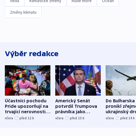
Věda
Klimatické změny
Rudé moře
Oceán
Změny klimatu
Výběr redakce
Účastníci pochodu
Americký Senát
Do Bulharska
Pride upozorňují na
potvrdil Trumpova
pronikl zřejm
trvající nerovnosti i
právníka jako
ukrajinský dr
společenskou
ministra
explodoval k
včera
před 12
h
včera
před 13
h
včera
před 14
h
atmosféru
spravedlnosti
od plynovod