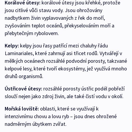
Korálové útesy:
korálové útesy jsou křehké, protože
jsou citlivé vůči stavu vody. Jsou ohrožovány
nadbytkem živin vyplavovaných z řek do moří,
zvyšováním teplot oceánů, překyselováním moří a
přebytečným rybolovem.
Kelpy:
kelpy jsou řasy patřící mezi chaluhy řádu
Laminariales, které zahrnují asi třicet rodů. Vytvářejí v
mělkých oceánech rozsáhlé podvodní porosty, takzvané
kelpové lesy, které tvoří ekosystémy, jež využívá mnoho
druhů organismů.
Ústřicové útesy:
rozsáhlé porosty ústřic podél pobřeží
slouží nejen jako zdroj živin, ale také čistí vodu v okolí.
Mořská loviště:
oblasti, které se využívají k
intenzivnímu chovu a lovu ryb –⁠ jsou dnes ohrožené
nadměrným úbytkem zvířat.