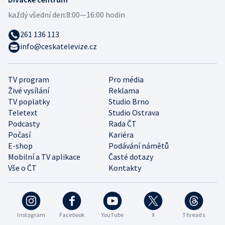
každý všední den:
8:00—16:00 hodin
261 136 113
info@ceskatelevize.cz
TV program
Pro média
Živé vysílání
Reklama
TV poplatky
Studio Brno
Teletext
Studio Ostrava
Podcasty
Rada ČT
Počasí
Kariéra
E-shop
Podávání námětů
Mobilní a TV aplikace
Časté dotazy
Vše o ČT
Kontakty
Instagram
Facebook
YouTube
X
Threads