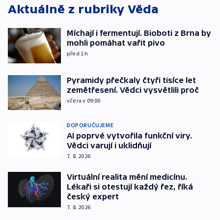
Aktuálně z rubriky
Věda
Míchají i fermentují. Bioboti z Brna by
mohli pomáhat vařit pivo
před 1
h
Pyramidy přečkaly čtyři tisíce let
zemětřesení. Vědci vysvětlili proč
včera v 09:00
DOPORUČUJEME
AI poprvé vytvořila funkční viry.
Vědci varují i uklidňují
7. 8. 2026
Virtuální realita mění medicínu.
Lékaři si otestují každý řez, říká
český expert
7. 8. 2026