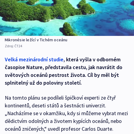
Mikronésie ležící v Tichém oceánu
Zdroj:
ČT24
Velká mezinárodní studie
, která vyšla v odborném
časopise Nature, představila cestu, jak navrátit do
světových oceánů pestrost života. Cíl by měl být
splnitelný už do poloviny století.
Na tomto plánu se podíleli špičkoví experti ze čtyř
kontinentů, deseti států a šestnácti univerzit.
„Nacházíme se v okamžiku, kdy si můžeme vybrat mezi
dědictvím odolných a životem kypících oceánů, nebo
oceánů zničených,“ uvedl profesor Carlos Duarte.