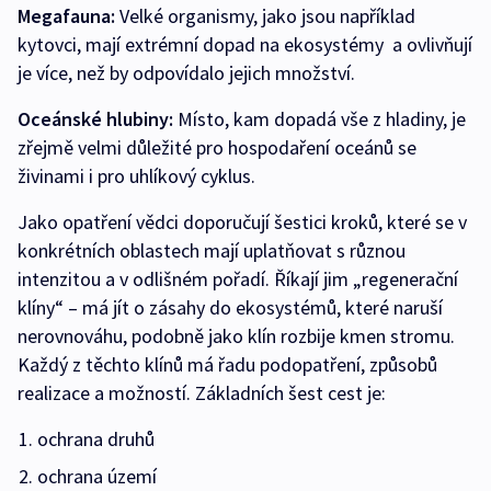
Megafauna:
Velké organismy, jako jsou například
kytovci, mají extrémní dopad na ekosystémy a ovlivňují
je více, než by odpovídalo jejich množství.
Oceánské hlubiny:
Místo, kam dopadá vše z hladiny, je
zřejmě velmi důležité pro hospodaření oceánů se
živinami i pro uhlíkový cyklus.
Jako opatření vědci doporučují šestici kroků, které se v
konkrétních oblastech mají uplatňovat s různou
intenzitou a v odlišném pořadí. Říkají jim „regenerační
klíny“ –⁠ má jít o zásahy do ekosystémů, které naruší
nerovnováhu, podobně jako klín rozbije kmen stromu.
Každý z těchto klínů má řadu podopatření, způsobů
realizace a možností. Základních šest cest je:
ochrana druhů
ochrana území