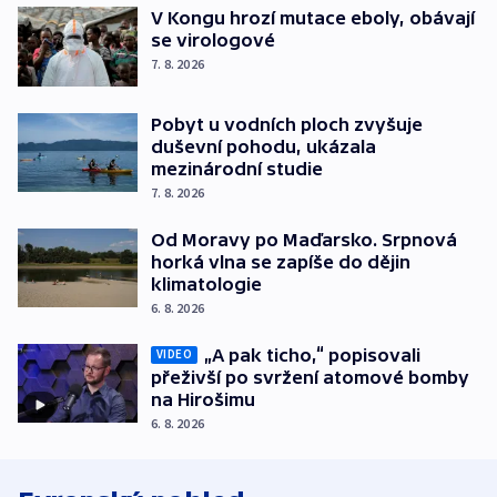
V Kongu hrozí mutace eboly, obávají
se virologové
7. 8. 2026
Pobyt u vodních ploch zvyšuje
duševní pohodu, ukázala
mezinárodní studie
7. 8. 2026
Od Moravy po Maďarsko. Srpnová
horká vlna se zapíše do dějin
klimatologie
6. 8. 2026
„A pak ticho,“ popisovali
VIDEO
přeživší po svržení atomové bomby
na Hirošimu
6. 8. 2026