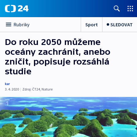
Sport
SLEDOVAT
Rubriky
Do roku 2050 můžeme
oceány zachránit, anebo
zničit, popisuje rozsáhlá
studie
kar
3. 4. 2020
|
Zdroj:
ČT24
,
Nature