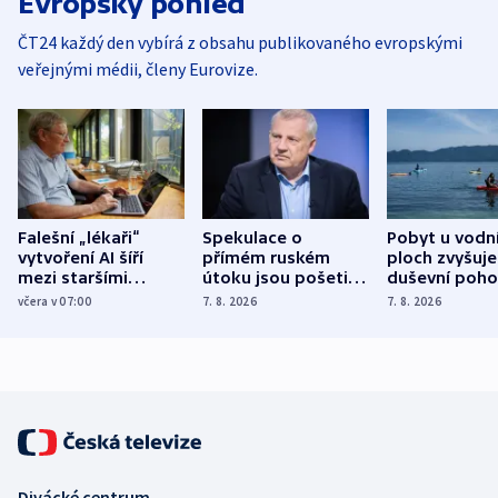
Evropský pohled
ČT24 každý den vybírá z obsahu publikovaného evropskými
veřejnými médii, členy Eurovize.
Falešní „lékaři“
Spekulace o
Pobyt u vodn
vytvoření AI šíří
přímém ruském
ploch zvyšuje
mezi staršími
útoku jsou pošetilé,
duševní poho
Poláky nebezpečné
míní estonský
ukázala
včera v 07:00
7. 8. 2026
7. 8. 2026
zdravotní rady
bezpečnostní
mezinárodní 
expert
Divácké centrum