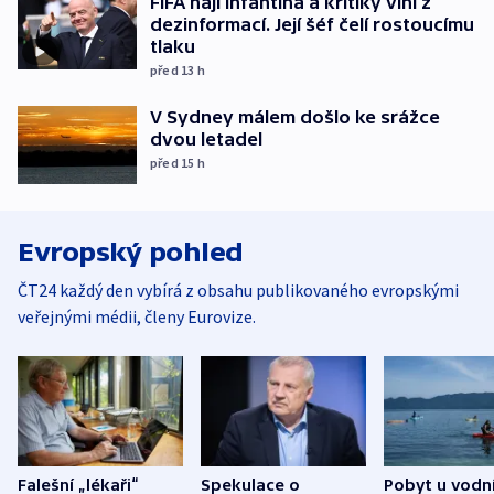
FIFA hájí Infantina a kritiky viní z
dezinformací. Její šéf čelí rostoucímu
tlaku
před 13
h
V Sydney málem došlo ke srážce
dvou letadel
před 15
h
Evropský pohled
ČT24 každý den vybírá z obsahu publikovaného evropskými
veřejnými médii, členy Eurovize.
Falešní „lékaři“
Spekulace o
Pobyt u vodn