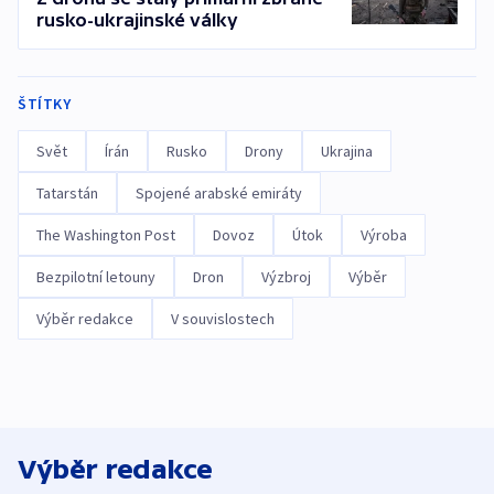
rusko-ukrajinské války
ŠTÍTKY
Svět
Írán
Rusko
Drony
Ukrajina
Tatarstán
Spojené arabské emiráty
The Washington Post
Dovoz
Útok
Výroba
Bezpilotní letouny
Dron
Výzbroj
Výběr
Výběr redakce
V souvislostech
Výběr redakce