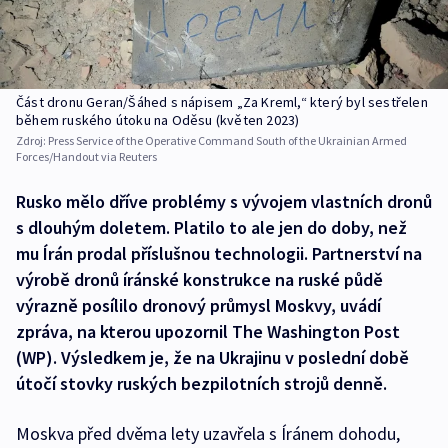
Část dronu Geran/Šáhed s nápisem „Za Kreml,“ který byl sestřelen
během ruského útoku na Oděsu (květen 2023)
Zdroj:
Press Service of the Operative Command South of the Ukrainian Armed
Forces/Handout via Reuters
Rusko mělo dříve problémy s vývojem vlastních dronů
s dlouhým doletem. Platilo to ale jen do doby, než
mu Írán prodal příslušnou technologii. Partnerství na
výrobě dronů íránské konstrukce na ruské půdě
výrazně posílilo dronový průmysl Moskvy, uvádí
zpráva, na kterou upozornil The Washington Post
(WP). Výsledkem je, že na Ukrajinu v poslední době
útočí stovky ruských bezpilotních strojů denně.
Moskva před dvěma lety uzavřela s Íránem dohodu,