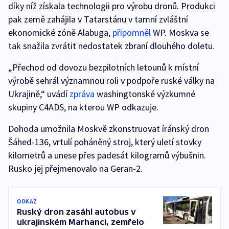
díky níž získala technologii pro výrobu dronů. Produkci
pak země zahájila v Tatarstánu v tamní zvláštní
ekonomické zóně Alabuga,
připomněl
WP. Moskva se
tak snažila zvrátit nedostatek zbraní dlouhého doletu.
„Přechod od dovozu bezpilotních letounů k místní
výrobě sehrál významnou roli v podpoře ruské války na
Ukrajině,“ uvádí
zpráva
washingtonské výzkumné
skupiny C4ADS, na kterou WP odkazuje.
Dohoda umožnila Moskvě zkonstruovat íránský dron
Šáhed-136, vrtulí poháněný stroj, který uletí stovky
kilometrů a unese přes padesát kilogramů výbušnin.
Rusko jej přejmenovalo na Geran-2.
ODKAZ
Ruský dron zasáhl autobus v
ukrajinském Marhanci, zemřelo