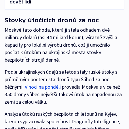
devět lidí
Stovky útočících dronů za noc
Moskvě tato dohoda, která ji stála odhadem dvě
miliardy dolarů (asi 44 miliard korun), výrazně zvýšila
kapacity pro lokální výrobu dronů, což jí umožnilo
posílat k útokům na ukrajinská města stovky
bezpilotních strojů denně.
Podle ukrajinských údajů se letos staly ruské útoky s
průměrným počtem sta dronů typu Šáhed za noc
běžnými.
V noci na pondělí
provedla Moskva s více než
350 drony vůbec největší takový útok na napadenou za
zemi za celou válku.
Analýza útoků ruských bezpilotních letounů na Kyjev,
kterou vypracovala společnost Dragonfly Intelligence,
podle WP uvádí, že počet strojů vyslaných během