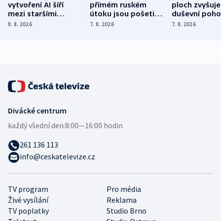
vytvoření AI šíří
přímém ruském
ploch zvyšuje
mezi staršími
útoku jsou pošetilé,
duševní poho
Poláky nebezpečné
míní estonský
ukázala
8. 8. 2026
7. 8. 2026
7. 8. 2026
zdravotní rady
bezpečnostní
mezinárodní 
expert
Divácké centrum
každý všední den:
8:00—16:00 hodin
261 136 113
info@ceskatelevize.cz
TV program
Pro média
Živé vysílání
Reklama
TV poplatky
Studio Brno