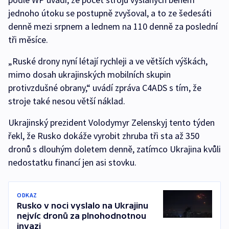
jednoho útoku se postupně zvyšoval, a to ze šedesáti
denně mezi srpnem a lednem na 110 denně za poslední
tři měsíce.
„Ruské drony nyní létají rychleji a ve větších výškách,
mimo dosah ukrajinských mobilních skupin
protivzdušné obrany,“ uvádí zpráva C4ADS s tím, že
stroje také nesou větší náklad.
Ukrajinský prezident Volodymyr Zelenskyj tento týden
řekl, že Rusko dokáže vyrobit zhruba tři sta až 350
dronů s dlouhým doletem denně, zatímco Ukrajina kvůli
nedostatku financí jen asi stovku.
ODKAZ
Rusko v noci vyslalo na Ukrajinu
nejvíc dronů za plnohodnotnou
invazi